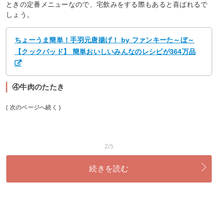
ときの定番メニューなので、宅飲みをする際もあると喜ばれるで
しょう。
ちょーうま簡単！手羽元唐揚げ！ by ファンキーた～ぼ～
【クックパッド】 簡単おいしいみんなのレシピが364万品
④牛肉のたたき
( 次のページへ続く )
2/5
続きを読む