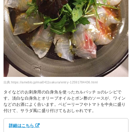
出典:
https://ameblo.jp/mai0411sakura/entry-12591784436.html
タイなどのお刺身用の白身魚を使ったカルパッチョのレシピで
す。淡白な白身魚とオリーブオイルとポン酢のソースが、ワイン
などのお酒によく合います。ベビーリーフやトマトを中央に盛り
付けて、サラダ風に盛り付けてもおしゃれです。
詳細はこちら