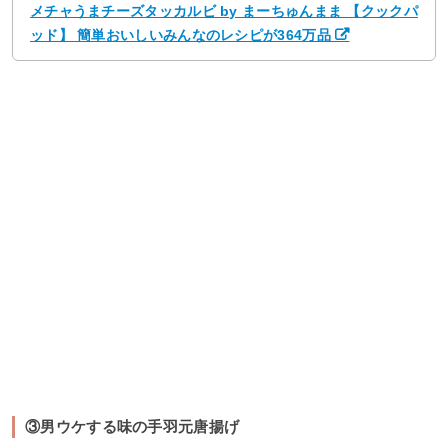
メチャうまチーズタッカルビ by まーちゅんまま 【クックパ
ッド】 簡単おいしいみんなのレシピが364万品
③男ウケする味の手羽元唐揚げ