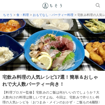
ちそう
>
食・料理
>
おもてなし・パーティー料理
> 宅飲み料理の人気
宅飲み料理の人気レシピ17選！簡単＆おしゃ
れで大人数パーティー向き！
【料理ブロガー監修】宅飲みのご飯は何がいいのでしょうか？大
人数向けの料理は難しいですよね。今回は、宅飲みで作りたい料
理の人気レシピを〈おつまみ・メインのおかず・ご飯もの&麺類〉