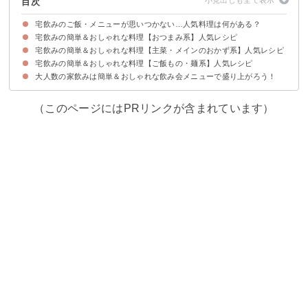
目次
宅飲みのご飯・メニューが思いつかない…人気料理は何がある？
宅飲みの簡単＆おしゃれな料理【おつまみ系】人気レシピ
宅飲みの簡単＆おしゃれな料理【主菜・メインのおかず系】人気レシピ
①男ウケする簡単ポテトサラダ
②定番おつまみのやみつきキャベツ
③パーティーにもおすすめなカプレーゼ
④チーズとハムの餃子の皮巻き
⑤おしゃれな白身魚のカルパッチョ
宅飲みの簡単＆おしゃれな料理【ご飯もの・麺系】人気レシピ
①大学生の宅飲みにホットプレートで棒餃子
②チーズタッカルビ
③男ウケする味の手羽元唐揚げ
④牛肉のたたき
⑤アクアパッツァ
⑥チーズフォンデュ
⑦大学生の宅飲みにもおすすめのたこ焼き
大人数の家飲みは簡単＆おしゃれな飲み会メニューで盛り上がろう！
①簡単ペッパービーフライス
②ちらし寿司
③石焼きビビンパ
④シーフードパエリア
⑤餃子の皮のラザニア
（このページにはPRリンクが含まれています）