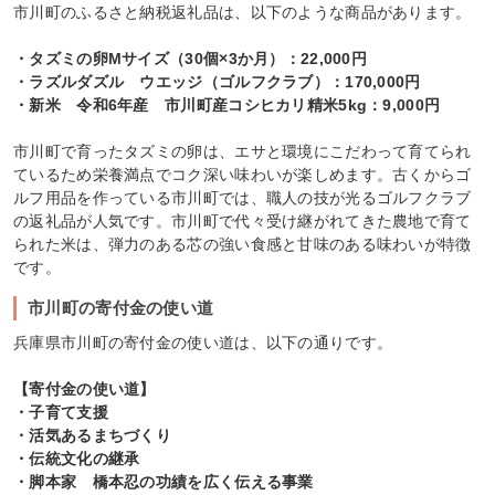
市川町のふるさと納税返礼品は、以下のような商品があります。
・タズミの卵Mサイズ（30個×3か月）：22,000円
・ラズルダズル ウエッジ（ゴルフクラブ）：170,000円
・新米 令和6年産 市川町産コシヒカリ精米5kg：9,000円
市川町で育ったタズミの卵は、エサと環境にこだわって育てられ
ているため栄養満点でコク深い味わいが楽しめます。古くからゴ
ルフ用品を作っている市川町では、職人の技が光るゴルフクラブ
の返礼品が人気です。市川町で代々受け継がれてきた農地で育て
られた米は、弾力のある芯の強い食感と甘味のある味わいが特徴
です。
市川町の寄付金の使い道
兵庫県市川町の寄付金の使い道は、以下の通りです。
【寄付金の使い道】
・子育て支援
・活気あるまちづくり
・伝統文化の継承
・脚本家 橋本忍の功績を広く伝える事業