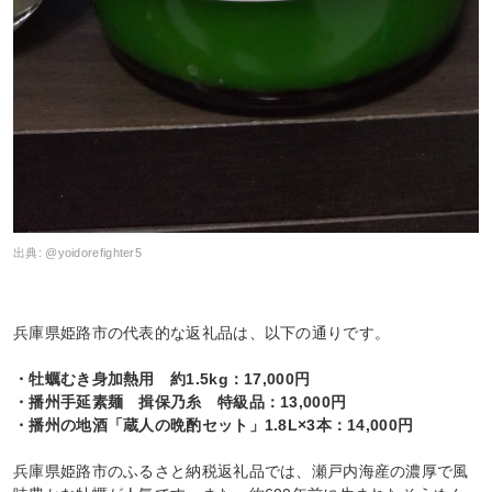
出典:
@yoidorefighter5
兵庫県姫路市の代表的な返礼品は、以下の通りです。
・牡蠣むき身加熱用 約1.5kg：17,000円
・播州手延素麺 揖保乃糸 特級品：13,000円
・播州の地酒「蔵人の晩酌セット」1.8L×3本：14,000円
兵庫県姫路市のふるさと納税返礼品では、瀬戸内海産の濃厚で風