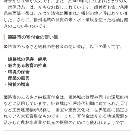
味豊かな牡蠣が人気です。また、約600年前に生まれたそうめん
「揖保乃糸」は、今もなお親しまれています。姫路市も含む兵庫
県南西部一帯は、かつて清流に囲まれた播州の地と呼ばれていま
した。さらに、播州地域の良質の米・水・環境を使った地酒は飽
きのこない味わいです。
姫路市の寄付金の使い道
姫路市のふるさと納税の寄付金の使い道は、以下の通りです。
・姫路城の保存・継承
・魅力ある教育の推進
・環境の保全
・産業の振興
・福祉の増進
姫路市のふるさと納税寄付金は、姫路城の修理や周りの環境維持
などに活用しています。姫路城は江戸時代初期に建てられた天守
など主要建築物が現存し、国宝や重要文化財、世界遺産に指定さ
れている大変貴重なものです。また、寄付金は今ある地域資源を
活かした農林水産業や観光の振興のためにも使われるようです。