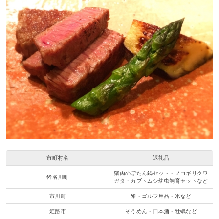
市町村名
返礼品
猪肉のぼたん鍋セット・ノコギリクワ
猪名川町
ガタ・カブトムシ幼虫飼育セットなど
市川町
卵・ゴルフ用品・米など
姫路市
そうめん・日本酒・牡蠣など