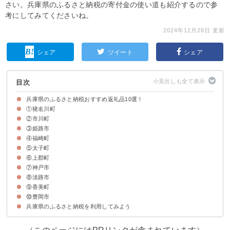
さい。兵庫県のふるさと納税の寄付金の使い道も紹介するので参
考にしてみてくださいね。
2024年12月28日 更新
シェア
ツイート
シェア
目次
兵庫県のふるさと納税おすすめ返礼品10選！
①猪名川町
②市川町
猪名川町の特徴
猪名川町の返礼品
猪名川町の寄付金の使い道
③姫路市
市川町の特徴
市川町の返礼品
市川町の寄付金の使い道
④福崎町
姫路市の特徴
姫路市の返礼品
姫路市の寄付金の使い道
⑤太子町
福崎町の特徴
福崎町の返礼品
福崎町の寄付金の使い道
⑥上郡町
太子町の特徴
太子町の返礼品
太子町の寄付金の使い道
⑦神戸市
上郡町の特徴
上郡町の返礼品
上郡町の寄付金の使い道
⑧淡路市
神戸市の特徴
神戸市の返礼品
神戸市の寄付金の使い道
⑨香美町
淡路市の特徴
淡路市の返礼品
淡路市の寄付金の使い道
⑩豊岡市
香美町の特徴
香美町の返礼品
香美町の寄付金の使い道
兵庫県のふるさと納税を利用してみよう
豊岡市の特徴
豊岡市の返礼品
豊岡市の寄付金の使い道