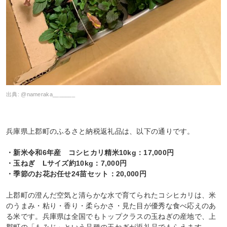
出典:
@nameraka_______
兵庫県上郡町のふるさと納税返礼品は、以下の通りです。
・新米令和6年産 コシヒカリ精米10kg：17,000円
・玉ねぎ Lサイズ約10kg：7,000円
・季節のお花お任せ24苗セット：20,000円
上郡町の澄んだ空気と清らかな水で育てられたコシヒカリは、米
のうまみ・粘り・香り・柔らかさ・見た目が優秀な食べ応えのあ
る米です。兵庫県は全国でもトップクラスの玉ねぎの産地で、上
郡町の「もみじ」という品種の玉ねぎが返礼品でもらえます。