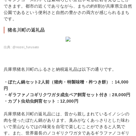
できます。都市の近くでありながら、まちの約8割が兵庫県立自然
公園であるという便利さと自然の豊かさの両方が感じられるまち
です。
猪名川町の返礼品
出典:
@nozei_furusato
兵庫県猪名川町のふるさと納税返礼品は以下の通りです。
・ぼたん鍋セット2人前（猪肉・特製味噌・杵つき餅）：14,000
円
・ギラファノコギリクワガタ成虫ペア飼育セット付き：28,000円
・カブト虫幼虫飼育セット：12,000円
兵庫県猪名川町の返礼品には、昔から親しまれているイノシシの
肉を使ったぼたん鍋があります。臭みがなくあっさりとした味わ
いで里山ならではの味覚を自宅で楽しむことができると人気で
す。また、世界最長のノコギリクワガタであるギラファノコギリ