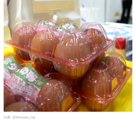
出典:
@furusato_tax