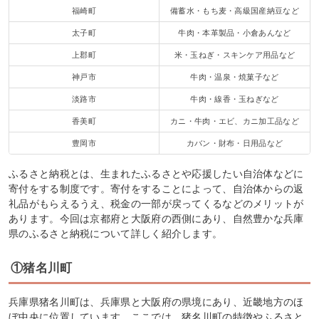
福崎町
備蓄水・もち麦・高級国産納豆など
太子町
牛肉・本革製品・小倉あんなど
上郡町
米・玉ねぎ・スキンケア用品など
神戸市
牛肉・温泉・焼菓子など
淡路市
牛肉・線香・玉ねぎなど
香美町
カニ・牛肉・エビ、カニ加工品など
豊岡市
カバン・財布・日用品など
ふるさと納税とは、生まれたふるさとや応援したい自治体などに
寄付をする制度です。寄付をすることによって、自治体からの返
礼品がもらえるうえ、税金の一部が戻ってくるなどのメリットが
あります。今回は京都府と大阪府の西側にあり、自然豊かな兵庫
県のふるさと納税について詳しく紹介します。
①猪名川町
兵庫県猪名川町は、兵庫県と大阪府の県境にあり、近畿地方のほ
ぼ中央に位置しています。ここでは、猪名川町の特徴やふるさと