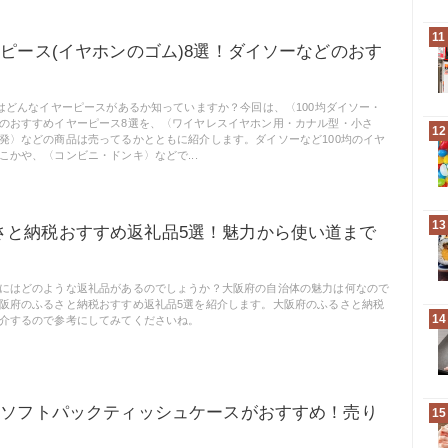
11
ーピース(イヤホンのゴム)8選！ダイソーなどのおす
にはどんなイヤーピースがあるか知っていますか？今回は、〈100均ダイソー・
のおすすめイヤーピース8選を、〈ワイヤレスイヤホン用・カナル型・小さ
12
発〉などの商品は売ってるかとともに紹介します。ダイソーなど100均のイヤ
こかや、〈コンビニ・ドンキ〉などで...
13
さと納税おすすめ返礼品5選！魅力から使い道まで
にはどのような返礼品があるのでしょうか？大阪府の自治体の魅力は何なので
阪府のふるさと納税おすすめ返礼品5選を紹介します。大阪府のふるさと納税
14
介するので参考にしてみてくださいね。
アのソフトパックティッシュケースがおすすめ！売り
15