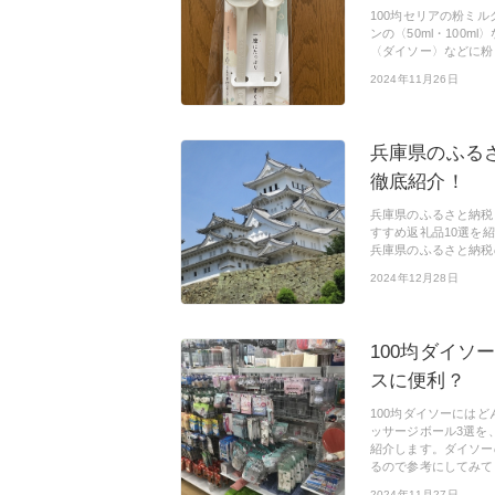
100均セリアの粉ミ
ンの〈50ml・100
〈ダイソー〉などに粉
2024年11月26日
兵庫県のふる
徹底紹介！
兵庫県のふるさと納税
すすめ返礼品10選を
兵庫県のふるさと納税
2024年12月28日
100均ダイソ
スに便利？
100均ダイソーには
ッサージボール3選を
紹介します。ダイソー
るので参考にしてみて
2024年11月27日