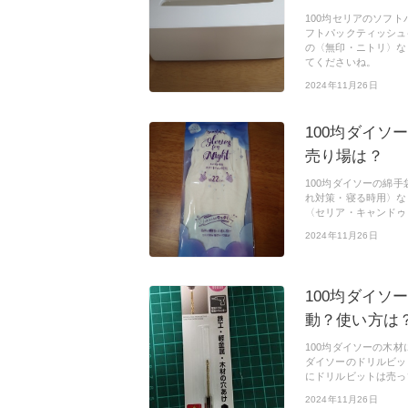
100均セリアのソフ
フトパックティッシュ
の〈無印・ニトリ〉な
てくださいね。
2024年11月26日
100均ダイソ
売り場は？
100均ダイソーの綿
れ対策・寝る時用〉な
〈セリア・キャンドゥ
2024年11月26日
100均ダイ
動？使い方は
100均ダイソーの木
ダイソーのドリルビッ
にドリルビットは売っ
2024年11月26日