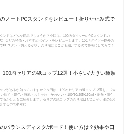
ーのノートPCスタンドをレビュー！折りたたみ式で
スタンドはどんな商品でしょうか？今回は、100均ダイソーのPCスタンドの
み式〉などの特徴・おすすめポイントをレビューします。100均ダイソー以外の
でPCスタンド買えるかや、売り場はどこかも紹介するので参考にしてみてく
新】100均セリアの紙コップ12選！小さい/大きい種類
ップがあるか知っていますか？今回は、100均セリアの紙コップ12選を、〈大
捨て・茶色・無地・おしゃれ・かわいい・100/90/205/150ml・耐熱・蓋付
てるかとともに紹介します。セリアの紙コップの売り場はどこかや、他の100
するので参考に...
ーのバランスディスク/ボード！使い方は？効果や口