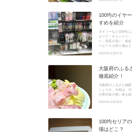
100均のイヤ
すめを紹介
ダイソーなど100均
セリア・キャンドゥ〉
い・音質が良い・低反
ーピースの売り場はど
2024年11月27日
大阪府のふる
徹底紹介！
大阪府のふるさと納税
しょうか。今回は、大
の寄付金の使い道も紹
2024年12月28日
100均セリ
場はどこ？