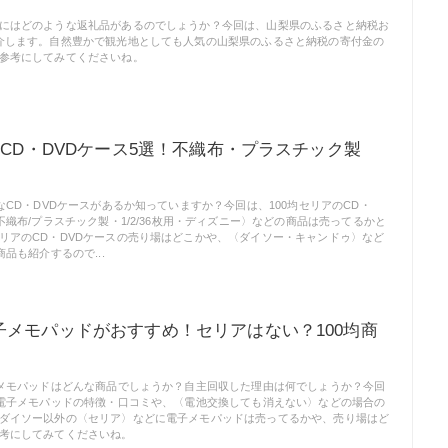
にはどのような返礼品があるのでしょうか？今回は、山梨県のふるさと納税お
介します。自然豊かで観光地としても人気の山梨県のふるさと納税の寄付金の
参考にしてみてくださいね。
のCD・DVDケース5選！不織布・プラスチック製
なCD・DVDケースがあるか知っていますか？今回は、100均セリアのCD・
不織布/プラスチック製・1/2/36枚用・ディズニー〉などの商品は売ってるかと
リアのCD・DVDケースの売り場はどこかや、〈ダイソー・キャンドゥ〉など
商品も紹介するので...
子メモパッドがおすすめ！セリアはない？100均商
子メモパッドはどんな商品でしょうか？自主回収した理由は何でしょうか？今回
の電子メモパッドの特徴・口コミや、〈電池交換しても消えない〉などの場合の
ダイソー以外の〈セリア〉などに電子メモパッドは売ってるかや、売り場はど
考にしてみてくださいね。