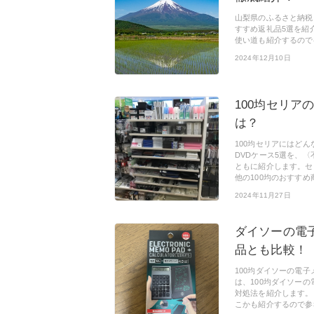
山梨県のふるさと納税
すすめ返礼品5選を紹
使い道も紹介するので
2024年12月10日
100均セリア
は？
100均セリアにはどん
DVDケース5選を、〈
ともに紹介します。セ
他の100均のおすすめ
2024年11月27日
ダイソーの電
品とも比較！
100均ダイソーの電
は、100均ダイソー
対処法を紹介します。
こかも紹介するので参