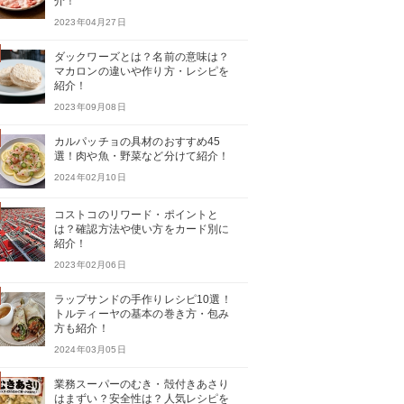
介！
2023年04月27日
ダックワーズとは？名前の意味は？
マカロンの違いや作り方・レシピを
紹介！
2023年09月08日
カルパッチョの具材のおすすめ45
選！肉や魚・野菜など分けて紹介！
2024年02月10日
コストコのリワード・ポイントと
は？確認方法や使い方をカード別に
紹介！
2023年02月06日
ラップサンドの手作りレシピ10選！
トルティーヤの基本の巻き方・包み
方も紹介！
2024年03月05日
業務スーパーのむき・殻付きあさり
はまずい？安全性は？人気レシピを