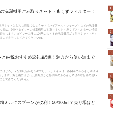
1
ソーの洗濯機用ごみ取りネット・糸くずフィルター！
ミ取りネットはどんな商品でしょうか？〈ハイアール・シャープ〉などの洗濯機
今回は、100均ダイソーの洗濯機用ゴミ取りネット・糸くずフィルターの特徴
2
紹介します。ダイソー以外の100均のおすすめ洗濯機用ゴミ取りネット・糸く
るので参考にしてみてくださいね。
3
さと納税おすすめ返礼品5選！魅力から使い道まで
にはどのような返礼品があるのでしょうか？今回は、静岡県のふるさと納税お
介します。海と山に囲まれた自然豊かな静岡県のふるさと納税の寄付金の使い
4
にしてみてくださいね。
5
の粉ミルクスプーンが便利！50/100ml？売り場はど