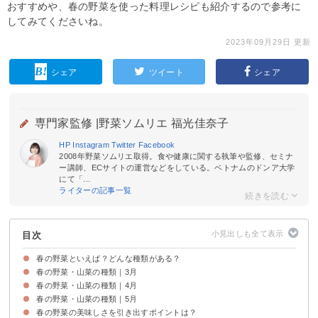
おすすめや、春の野菜を使った料理レシピも紹介するので参考に
してみてくださいね。
2023年09月29日 更新
シェア
ツイート
シェア
専門家監修 |
野菜ソムリエ 福光佳奈子
HP
Instagram
Twitter
Facebook
2008年野菜ソムリエ取得。食や健康に関する執筆や監修、セミナ
ー講師、ECサイトの運営などをしている。ベトナムのドンア大学
にて「...
ライターの記事一覧
目次
春の野菜といえば？どんな種類がある？
春の野菜・山菜の種類｜3月
春の野菜・山菜の特徴
春の野菜・山菜の種類｜4月
①菜の花
②チンゲン菜
③ニラ
④豆苗
⑤セロリ
春の野菜・山菜の種類｜5月
①アスパラガス
②そら豆
③たけのこ
④島ラッキョウ
⑤ふき
春の野菜の美味しさを引き出すポイントは？
①三つ葉
②ヤングコーン
③なす
④長いも
⑤グリーンピース