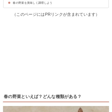
春の野菜を美味しく調理しよう
①味付けは薄めに仕上げる
②アク抜きを実施する
③春野菜ならではの食べ方を楽しむ
（このページにはPRリンクが含まれています）
春の野菜といえば？どんな種類がある？