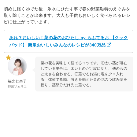
初めに軽くゆでた後、氷水にひたす事で春の野菜独特のえぐみを
取り除くことが出来ます。大人も子供もおいしく食べられるレシ
ピに仕上がっています。
あれ？おいしい！菜の花のおひたし by らぶてるお 【クック
パッド】 簡単おいしいみんなのレシピが340万品
菜の花を美味しく茹でるコツです。①太い茎が混在
している場合は、太いものだけ縦に切り、他のもの
と太さを合わせる、②茹でるお湯に塩を少々入れ
る、③茹でる際、向きを揃えた菜の花のつぼみ側を
福光佳奈子
握り、茎部分だけ先に茹でる。
野菜ソムリエ