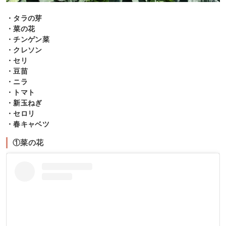
・タラの芽
・菜の花
・チンゲン菜
・クレソン
・セリ
・豆苗
・ニラ
・トマト
・新玉ねぎ
・セロリ
・春キャベツ
①菜の花