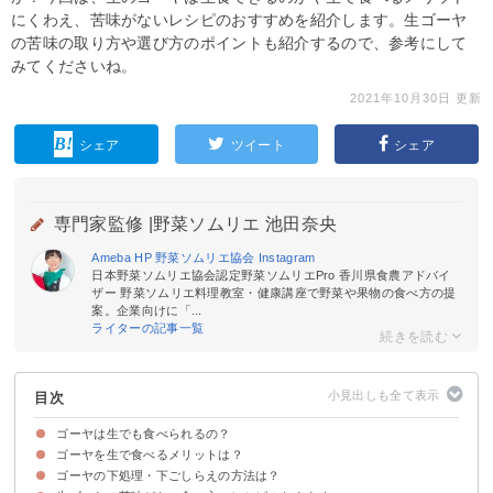
にくわえ、苦味がないレシピのおすすめを紹介します。生ゴーヤ
の苦味の取り方や選び方のポイントも紹介するので、参考にして
みてくださいね。
2021年10月30日 更新
シェア
ツイート
シェア
専門家監修 |
野菜ソムリエ 池田奈央
Ameba
HP
野菜ソムリエ協会
Instagram
日本野菜ソムリエ協会認定野菜ソムリエPro 香川県食農アドバイ
ザー 野菜ソムリエ料理教室・健康講座で野菜や果物の食べ方の提
案。企業向けに「...
ライターの記事一覧
目次
ゴーヤは生でも食べられるの？
ゴーヤを生で食べるメリットは？
ゴーヤは生食できる
ゴーヤの下処理・下ごしらえの方法は？
加熱するより生の方が栄養価を摂れる