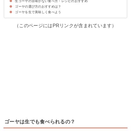
生ゴーヤの苦味がない食べ方・レシピのおすすめ
①ワタを取る
②料理に合わせ切る
③苦味をとる
ゴーヤの選び方のおすすめは？
①ゴーヤのフルーツサラダ
②ゴーヤとバナナのジュース
③ゴーヤヨーグルトジュース
④ゴーヤとシーチキンのマヨサラダ
⑤鯖水煮缶とゴーヤのマヨサラダ
⑥玉ねぎとゴーヤのサラダ
⑦ゴーヤの酢の物
⑧ゴーヤとレモンのスムージー
⑨ゴーヤとりんごのスムージー
⑩ゴーヤの塩昆布和え
⑪ゴーヤとコーンのサラダ
⑫ゴーヤとスイカのジュース
ゴーヤを生で美味しく食べよう
①ゴーヤの苦くないのの選び方
②ゴーヤの新鮮な選び方
（このページにはPRリンクが含まれています）
ゴーヤは生でも食べられるの？