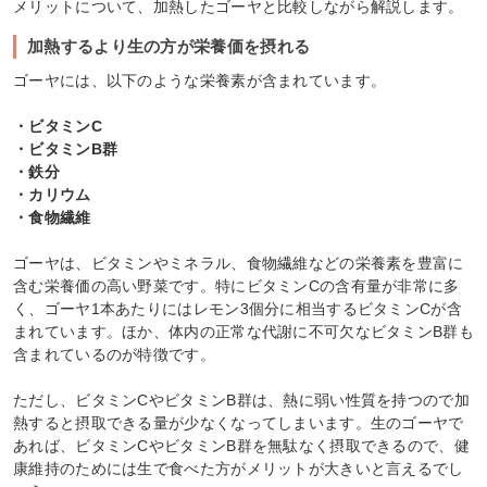
メリットについて、加熱したゴーヤと比較しながら解説します。
加熱するより生の方が栄養価を摂れる
ゴーヤには、以下のような栄養素が含まれています。
・ビタミンC
・ビタミンB群
・鉄分
・カリウム
・食物繊維
ゴーヤは、ビタミンやミネラル、食物繊維などの栄養素を豊富に
含む栄養価の高い野菜です。特にビタミンCの含有量が非常に多
く、ゴーヤ1本あたりにはレモン3個分に相当するビタミンCが含
まれています。ほか、体内の正常な代謝に不可欠なビタミンB群も
含まれているのが特徴です。
ただし、ビタミンCやビタミンB群は、熱に弱い性質を持つので加
熱すると摂取できる量が少なくなってしまいます。生のゴーヤで
あれば、ビタミンCやビタミンB群を無駄なく摂取できるので、健
康維持のためには生で食べた方がメリットが大きいと言えるでし