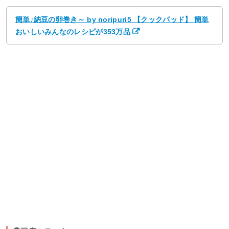
簡単♪納豆の卵巻き～ by noripuri5 【クックパッド】 簡単
おいしいみんなのレシピが353万品