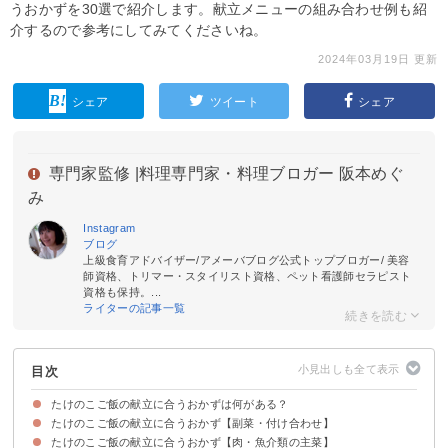
うおかずを30選で紹介します。献立メニューの組み合わせ例も紹
介するので参考にしてみてくださいね。
2024年03月19日 更新
シェア
ツイート
シェア
専門家監修 |
料理専門家・料理ブロガー 阪本めぐ
み
Instagram
ブログ
上級食育アドバイザー/アメーバブログ公式トップブロガー/ 美容
師資格、トリマー・スタイリスト資格、ペット看護師セラピスト
資格も保持。...
ライターの記事一覧
目次
たけのこご飯の献立に合うおかずは何がある？
たけのこご飯の献立に合うおかず【副菜・付け合わせ】
たけのこご飯の献立に合うおかず【肉・魚介類の主菜】
①もやしと豆苗の梅ぽん和え
②納豆の卵巻き
③豆腐ステーキ
④ほうれん草としらすのごま油炒め
⑤小松菜のじゃこたま炒め
⑥じゃがいもといんげんの煮物
⑦オクラのおかか浸し
⑧ふきの煮物
⑨キャベツのお浸し