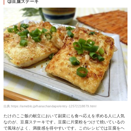
③豆腐ステーキ
出典:
https://ameblo.jp/hanachandape/entry-12572218879.html
たけのこご飯の献立において副菜にも食べ応えを求める人に人気
なのが、豆腐ステーキです。豆腐に片栗粉をつけて焼いているの
で風味がよく、満腹感を得やすいです。このレシピでは豆腐をヘ