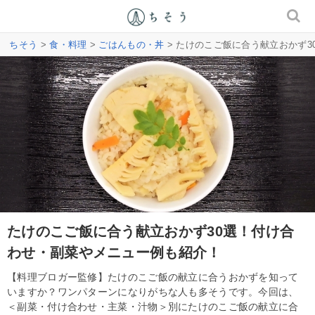
ちそう
>
食・料理
>
ごはんもの・丼
> たけのこご飯に合う献立おかず
たけのこご飯に合う献立おかず30選！付け合
わせ・副菜やメニュー例も紹介！
【料理ブロガー監修】たけのこご飯の献立に合うおかずを知って
いますか？ワンパターンになりがちな人も多そうです。今回は、
＜副菜・付け合わせ・主菜・汁物＞別にたけのこご飯の献立に合