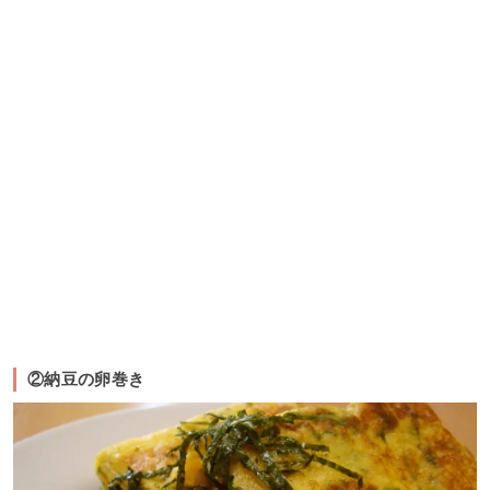
②納豆の卵巻き