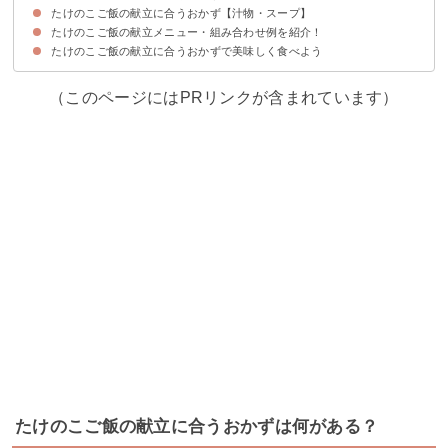
たけのこご飯の献立に合うおかず【汁物・スープ】
①甘辛味の手羽先
②鶏肉のチキン南蛮
③豆腐ハンバーグ
④マッシュルームメンチカツ
⑤豚軟骨と根菜照り煮
⑥しいたけの肉詰め中華風煮込み
⑦豚バラ肉と切り干し大根のスパイシー炒め
⑧マグロのレアカツ
⑨カレイの煮付け
⑩ブリ大根
⑪さば缶リングハンバーグ
⑫エビしんじょう揚げ
⑬鮭のちゃんちゃん焼き
⑭にしんの蒲焼き
たけのこご飯の献立メニュー・組み合わせ例を紹介！
①はまぐりの潮汁
②根菜と豚肉の豆乳味噌汁
③ブリと大根のお吸い物
④豚汁
⑤ベーコンと豆の野菜スープ
⑥鶏団子春雨スープ
⑦えのきとわかめの味噌汁
たけのこご飯の献立に合うおかずで美味しく食べよう
献立メニュー①
献立メニュー②
献立メニュー③
献立メニュー④
（このページにはPRリンクが含まれています）
たけのこご飯の献立に合うおかずは何がある？