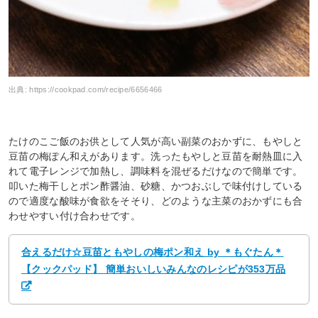
出典:
https://cookpad.com/recipe/6656466
たけのこご飯のお供として人気が高い副菜のおかずに、もやしと
豆苗の梅ぽん和えがあります。洗ったもやしと豆苗を耐熱皿に入
れて電子レンジで加熱し、調味料を混ぜるだけなので簡単です。
叩いた梅干しとポン酢醤油、砂糖、かつおぶしで味付けしている
ので適度な酸味が食欲をそそり、どのような主菜のおかずにも合
わせやすい付け合わせです。
合えるだけ☆豆苗ともやしの梅ポン和え by ＊もぐたん＊
【クックパッド】 簡単おいしいみんなのレシピが353万品