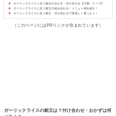
ガーリックライスに合う献立のおかず・付け合わせ【汁物・スープ】
①厚切りビーフステーキ
②鶏肉の照り焼き
③サーモンときのこのソテー
④ポークソテー
⑤フライドチキン
⑥半熟卵のフライ
⑦マグロのレアステーキ
ガーリックライスに合う献立の組み合わせ・メニュー例を紹介！
①まるごとオニオンのスープ
②ロールキャベツ風トマトスープ
③卵ともやしの中華スープ
④根菜のポタージュスープ
⑤野菜ときのこのコンソメスープ
⑥きのことわかめの味噌汁
ガーリックライスに合う献立・付け合わせで美味しく食べよう！
献立メニュー例①
献立メニュー例②
献立メニュー例③
（このページにはPRリンクが含まれています）
ガーリックライスの献立は？付け合わせ・おかずは何