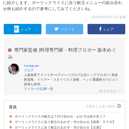
に紹介します。ガーリックライスに合う献立メニューの組み合わ
せ例も紹介するので参考にしてみてくださいね。
2024年04月11日 更新
シェア
ツイート
シェア
専門家監修 |
料理専門家・料理ブロガー 阪本めぐ
み
Instagram
ブログ
上級食育アドバイザー/アメーバブログ公式トップブロガー/ 美容
師資格、トリマー・スタイリスト資格、ペット看護師セラピスト
資格も保持。...
ライターの記事一覧
目次
ガーリックライスの献立は？付け合わせ・おかずは何が合う？
ガーリックライスに合う献立のおかず・付け合わせ【副菜・サラダ】
ガーリックライスに合う献立のおかず・付け合わせ【主菜】
①半熟卵のシーザーサラダ
②豆腐とわかめのサラダ
③野菜たっぷりのポテトサラダ
④ツナと玉ねぎのサラダ
⑤カラフルな温野菜サラダ
⑥さっぱり仕立てのシーフードサラダ
⑦きのことほうれん草のソテー