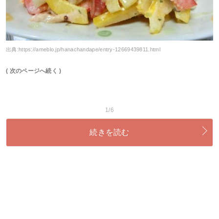
出典:
https://ameblo.jp/hanachandape/entry-12669439811.html
( 次のページへ続く )
1/6
続きを読む