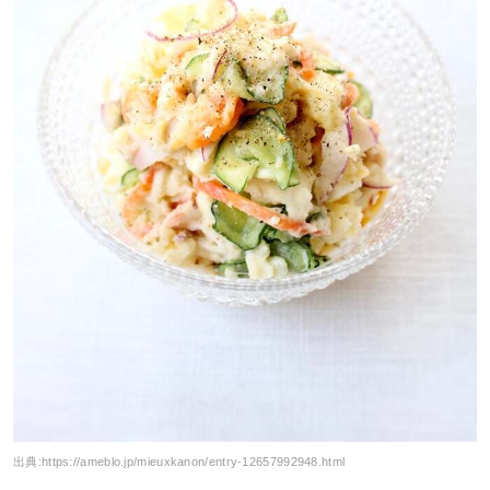
出典:
https://ameblo.jp/mieuxkanon/entry-12657992948.html