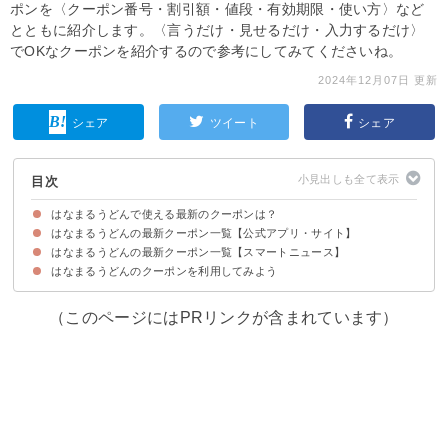
ポンを〈クーポン番号・割引額・値段・有効期限・使い方〉など
とともに紹介します。〈言うだけ・見せるだけ・入力するだけ〉
でOKなクーポンを紹介するので参考にしてみてくださいね。
2024年12月07日 更新
シェア
ツイート
シェア
目次
はなまるうどんで使える最新のクーポンは？
はなまるうどんの最新クーポン一覧【公式アプリ・サイト】
はなまるうどんの最新クーポン一覧【スマートニュース】
お好きなうどん1杯（330円～→300円～）
【終了済み】にこはなセット・にっこりセット（500円→470円）
初回ダウンロード特典！お好きな天ぷら1品無料（130円～→無料）
初回ダウンロード特典！お好きなうどん1杯（330円～→230円～）
はなまるうどんのクーポンを利用してみよう
カレーうどん（590円～→560円～）
8種野菜のサラダうどん（730円～→700円～）
明太おろししょうゆうどん（430円～→400円～）
牛肉うどん（690円～→660円～）
（このページにはPRリンクが含まれています）