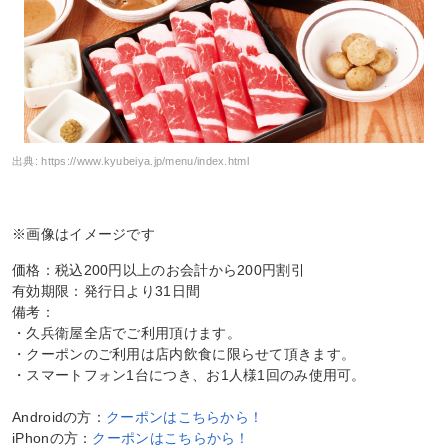
出典:
https://www.kyubeiya.jp/menu/index.html
※画像はイメージです
価格：税込200円以上のお会計から200円割引
有効期限：発行日より31日間
備考：
・久兵衛屋全店でご利用頂けます。
・クーポンのご利用は店内飲食に限らせて頂きます。
・スマートフォン1台につき、お1人様1回のみ使用可。
Androidの方：
クーポンはこちらから！
iPhonの方：
クーポンはこちらから！