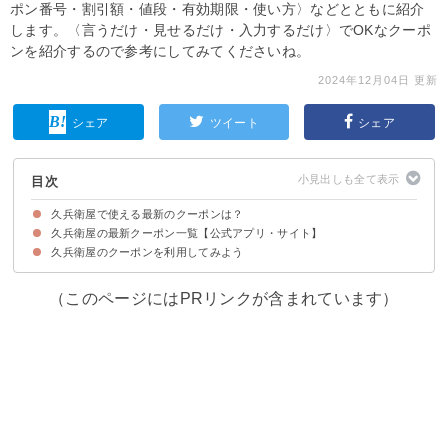
ポン番号・割引額・値段・有効期限・使い方〉などとともに紹介
します。〈言うだけ・見せるだけ・入力するだけ〉でOKなクーポ
ンを紹介するので参考にしてみてくださいね。
2024年12月04日 更新
シェア
ツイート
シェア
目次
久兵衛屋で使える最新のクーポンは？
久兵衛屋の最新クーポン一覧【公式アプリ・サイト】
久兵衛屋のクーポンを利用してみよう
【新規アプリ会員登録クーポン】アイス(バニラ・抹茶のいずれか)1個プレゼ
クリームあんみつ（330円→165円）
お食事券200円割引（税込200円以上→200円割引）
【終了済み】つけ汁うどん各種100円引き
ント（165円→無料）
（このページにはPRリンクが含まれています）