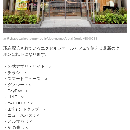
出典:
https://shop.doutor.co.jp/doutor/spot/detail?code=5000288
現在配信されているエクセルシオールカフェで使える最新のクー
ポンは以下になります。
・公式アプリ・サイト：×
・チラシ：×
・スマートニュース：×
・グノシー：×
・PayPay：×
・LINE：×
・YAHOO！：×
・dポイントクラブ：×
・ニュースパス：×
・メルマガ ：×
・その他 ：×