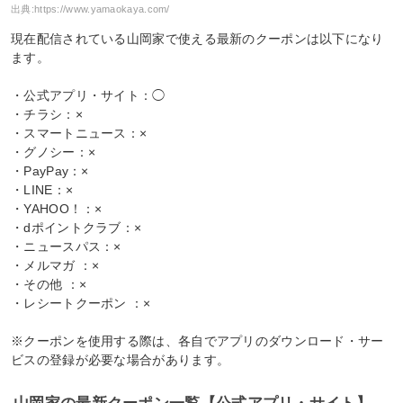
出典:
https://www.yamaokaya.com/
現在配信されている山岡家で使える最新のクーポンは以下になり
ます。
・公式アプリ・サイト：◯
・チラシ：×
・スマートニュース：×
・グノシー：×
・PayPay：×
・LINE：×
・YAHOO！：×
・dポイントクラブ：×
・ニュースパス：×
・メルマガ ：×
・その他 ：×
・レシートクーポン ：×
※クーポンを使用する際は、各自でアプリのダウンロード・サー
ビスの登録が必要な場合があります。