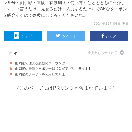
ン番号・割引額・値段・有効期限・使い方〉などとともに紹介し
ます。〈言うだけ・見せるだけ・入力するだけ〉でOKなクーポン
を紹介するので参考にしてみてくださいね。
2024年12月04日 更新
シェア
ツイート
シェア
目次
山岡家で使える最新のクーポンは？
山岡家の最新クーポン一覧【公式アプリ・サイト】
山岡家のクーポンを利用してみよう
【終了済み】バタートッピング無料（70円～80円→無料）
【終了済み】海苔5枚トッピング無料（140円→無料）
【終了済み】メンマ トッピング無料（120円→無料）
【終了済み】極太メンマ トッピング無料（120円～140円 →無料）
【終了済み】味付け玉子トッピング無料（120円→無料）
【終了済み】味付け玉子トッピング無料（120円～140円→無料）
【終了済み】味付け玉子トッピング無料（140円→無料）
【終了済み】ネギトッピング無料（120円→無料）
【終了済み】薬味ネギトッピング無料（70円～80円→無料）
【終了済み】コロチャーシュー6個（120円→無料）
【終了済み】チャーシュー1個（120円～→無料）
【終了済み】コロチャーシュー6個（140円→無料）
【終了済み】メンマ トッピング無料（140円→無料）
【終了済み】薬味ネギトッピング無料（140円→無料）
餃子1皿無料（350円→無料）
（このページにはPRリンクが含まれています）