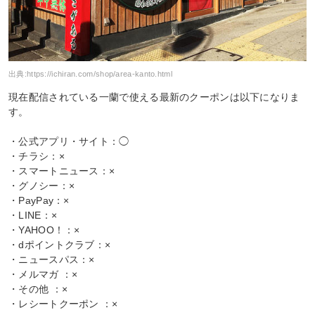
出典:
https://ichiran.com/shop/area-kanto.html
現在配信されている一蘭で使える最新のクーポンは以下になりま
す。
・公式アプリ・サイト：◯
・チラシ：×
・スマートニュース：×
・グノシー：×
・PayPay：×
・LINE：×
・YAHOO！：×
・dポイントクラブ：×
・ニュースパス：×
・メルマガ ：×
・その他 ：×
・レシートクーポン ：×