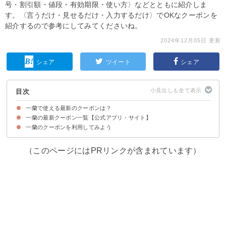
号・割引額・値段・有効期限・使い方〉などとともに紹介しま
す。〈言うだけ・見せるだけ・入力するだけ〉でOKなクーポンを
紹介するので参考にしてみてくださいね。
2024年12月05日 更新
シェア
ツイート
シェア
目次
一蘭で使える最新のクーポンは？
一蘭の最新クーポン一覧【公式アプリ・サイト】
一蘭のクーポンを利用してみよう
来店ポイント 追加牛弥郎 引換券交換（無料）
来店ポイント 半替玉 引換券交換（無料）
来店ポイント 替玉 引換券交換（無料）
来店ポイント 追加ねぎ 引換券交換（無料）
来店ポイント 追加チャーシュー 引換券交換（無料）
来店ポイント 追加牛弥郎 引換券交換（無料）
来店ポイント きくらげ 引換券交換（無料）
来店ポイント 追加にんにく 引換券交換（無料）
来店ポイント オスカランの酸味 引換券交換（無料）
来店ポイント のり 引換券交換（無料）
来店ポイント ごはん 引換券交換（無料）
来店ポイント 小ごはん 引換券交換（無料）
来店ポイント 半熟塩ゆでたまご 引換券交換（無料）
お子様ラーメン(無料)
お誕生日のプレゼントクーポン（無料）
【終了済み】一蘭ハロウィンスクラッチ2024
（このページにはPRリンクが含まれています）