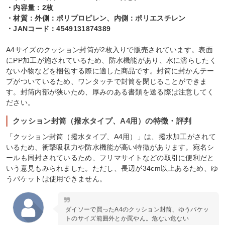
・内容量：2枚
・材質：外側：ポリプロピレン、内側：ポリエスチレン
・JANコード：4549131874389
A4サイズのクッション封筒が2枚入りで販売されています。表面
にPP加工が施されているため、防水機能があり、水に濡らしたく
ない小物などを梱包する際に適した商品です。封筒に封かんテー
プがついているため、ワンタッチで封筒を閉じることができま
す。封筒内部が狭いため、厚みのある書類を送る際は注意してく
ださい。
クッション封筒（撥水タイプ、A4用）の特徴・評判
「クッション封筒（撥水タイプ、A4用）」は、撥水加工がされて
いるため、衝撃吸収力や防水機能が高い特徴があります。宛名シ
ールも同封されているため、フリマサイトなどの取引に便利だと
いう意見もみられました。ただし、長辺が34cm以上あるため、ゆ
うパケットは使用できません。
ダイソーで買ったA4のクッション封筒、ゆうパケッ
トのサイズ範囲外とか罠やん。危ない危ない