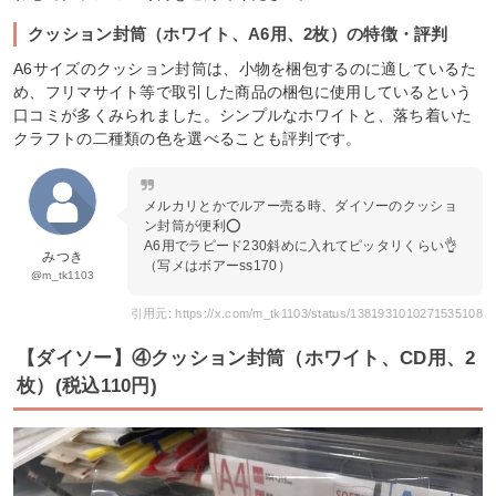
クッション封筒（ホワイト、A6用、2枚）の特徴・評判
A6サイズのクッション封筒は、小物を梱包するのに適しているた
め、フリマサイト等で取引した商品の梱包に使用しているという
口コミが多くみられました。シンプルなホワイトと、落ち着いた
クラフトの二種類の色を選べることも評判です。
メルカリとかでルアー売る時、ダイソーのクッショ
ン封筒が便利⭕️
A6用でラピード230斜めに入れてピッタリくらい👌
みつき
（写メはボアーss170）
@m_tk1103
引用元: https://x.com/m_tk1103/status/1381931010271535108
【ダイソー】④クッション封筒（ホワイト、CD用、2
枚）(税込110円)