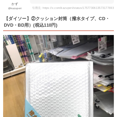
かず
引用元: https://x.com/kazuperi/status/1757730613573177693
@kazuperi
【ダイソー】②クッション封筒（撥水タイプ、CD・
DVD・BD用）(税込110円)