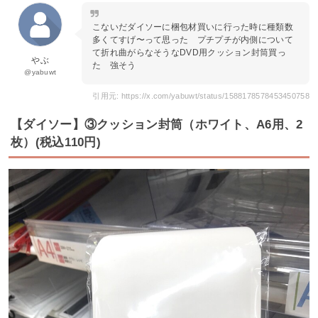
こないだダイソーに梱包材買いに行った時に種類数
多くてすげ〜って思った プチプチが内側について
て折れ曲がらなそうなDVD用クッション封筒買っ
やぶ
た 強そう
@yabuwt
引用元: https://x.com/yabuwt/status/1588178578453450758
【ダイソー】③クッション封筒（ホワイト、A6用、2
枚）(税込110円)