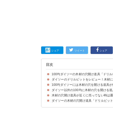
シェア
ツイート
シェア
目次
100均ダイソーの木材の穴開け道具「ドリ
ダイソーのドリルビットをレビュー！木材
100均ダイソーのドリルビットの概要
100均ダイソーのドリルビットの値段・サイズ
100均ダイソーのドリルビットはどこに売ってる
100均ダイソーには木材の穴を開ける道具
ダイソー以外の100均に木材の穴を開ける
①ジルコニウムコーティング 鉄工ドリル刃2.0mm(
②細工用丸キリ(税込110円)
③チタンコーティング鉄工ドリル刃3.2mm6角ビッ
木材の穴開け道具が近くに売ってない時は
ダイソー以外の100均には木材の穴を開ける道具
ダイソーの木材の穴開け道具「ドリルビッ
①楽天市場｜uxcell ツイストドリルビット(195円
②Amazon｜木工用ドリル (2.5ｍｍ)(110円)
③ヨドバシカメラ｜エスコ ESCO EA824LK-3 3