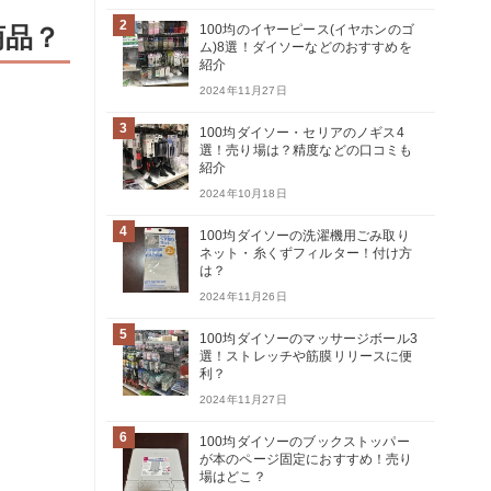
2
商品？
100均のイヤーピース(イヤホンのゴ
ム)8選！ダイソーなどのおすすめを
紹介
2024年11月27日
3
100均ダイソー・セリアのノギス4
選！売り場は？精度などの口コミも
紹介
2024年10月18日
4
100均ダイソーの洗濯機用ごみ取り
ネット・糸くずフィルター！付け方
は？
2024年11月26日
5
100均ダイソーのマッサージボール3
選！ストレッチや筋膜リリースに便
利？
2024年11月27日
6
100均ダイソーのブックストッパー
が本のページ固定におすすめ！売り
場はどこ？