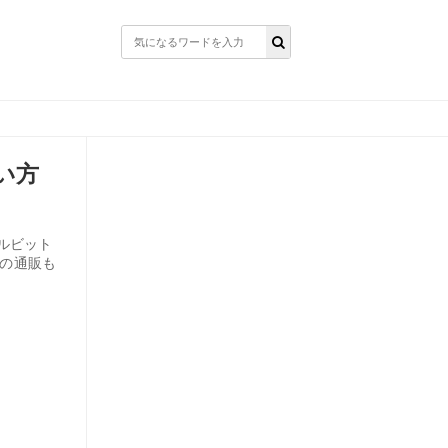
い方
ルビット
値の通販も