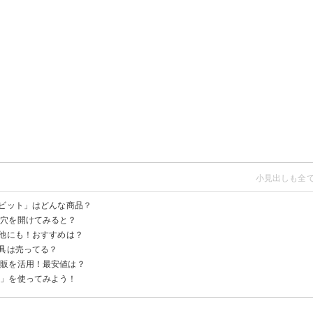
ルビット」はどんな商品？
に穴を開けてみると？
？売り場は？
が他にも！おすすめは？
道具は売ってる？
税込110円)
ト付(税込110円)
通販を活用！最安値は？
は売ってない
ト」を使ってみよう！
)
.0x61mm ドリルビット（木工用）(220円)