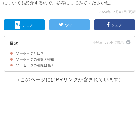
についても紹介するので、参考にしてみてくださいね。
2023年12月04日 更新
シェア
ツイート
シェア
目次
ソーセージとは？
ソーセージの種類と特徴
ソーセージについて
ソーセージとウインナーの違い
ソーセージの種類は色々
①ウインナーソーセージ
②フランクフルトソーセージ
③リオナソーセージ
④ボローニャソーセージ
⑤ブラック・プディング
⑥チョリソー
⑦ビアシンケン
⑧リングイッサ
⑨サラミ
（このページにはPRリンクが含まれています）