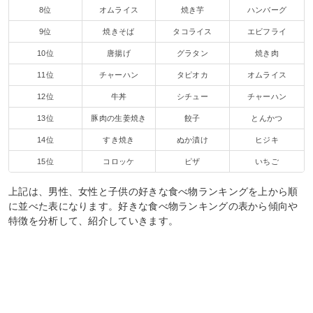
8位
オムライス
焼き芋
ハンバーグ
9位
焼きそば
タコライス
エビフライ
10位
唐揚げ
グラタン
焼き肉
11位
チャーハン
タピオカ
オムライス
12位
牛丼
シチュー
チャーハン
13位
豚肉の生姜焼き
餃子
とんかつ
14位
すき焼き
ぬか漬け
ヒジキ
15位
コロッケ
ピザ
いちご
上記は、男性、女性と子供の好きな食べ物ランキングを上から順
に並べた表になります。好きな食べ物ランキングの表から傾向や
特徴を分析して、紹介していきます。