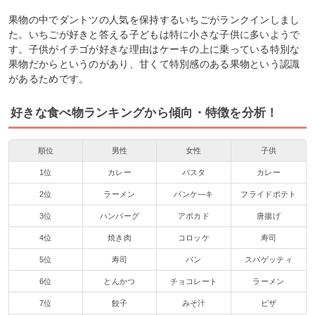
果物の中でダントツの人気を保持するいちごがランクインしまし
た。いちごが好きと答える子どもは特に小さな子供に多いようで
す。子供がイチゴが好きな理由はケーキの上に乗っている特別な
果物だからというのがあり、甘くて特別感のある果物という認識
があるためです。
好きな食べ物ランキングから傾向・特徴を分析！
順位
男性
女性
子供
1位
カレー
パスタ
カレー
2位
ラーメン
パンケ―キ
フライドポテト
3位
ハンバーグ
アボカド
唐揚げ
4位
焼き肉
コロッケ
寿司
5位
寿司
パン
スパゲッティ
6位
とんかつ
チョコレート
ラーメン
7位
餃子
みそ汁
ピザ