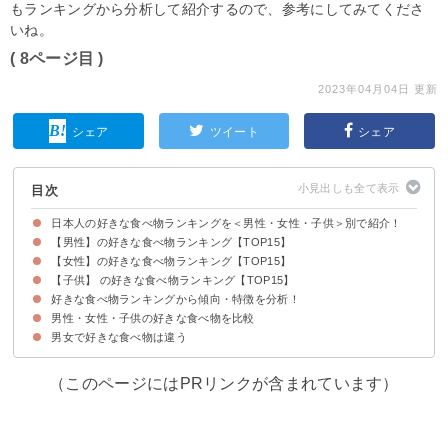
もランキングから分析して紹介するので、参考にしてみてくださ
いね。
( 8ページ目 )
2023年04月04日 更新
シェア
ツイート
シェア
目次
日本人の好きな食べ物ランキングを＜男性・女性・子供＞別で紹介！
【男性】の好きな食べ物ランキング【TOP15】
【女性】の好きな食べ物ランキング【TOP15】
1位：カレーライス
2位：ラーメン
3位：ハンバーグ
4位：焼き肉
5位：寿司
6位：とんかつ
7位：餃子
8位：オムライス
9位：焼きそば
10位：唐揚げ
11位：チャーハン
12位：牛丼
13位：豚肉の生姜焼き
14位：すき焼き
15位：コロッケ
【子供】 の好きな食べ物ランキング【TOP15】
1位：パスタ
2位：パンケーキ
3位：アボカド
4位：コロッケ
5位：パン
6位：チョコレート
7位：みそ汁
8位：焼き芋
9位：タコライス
10位：グラタン
11位：タピオカ
12位：シチュー
13位：餃子
14位：ぬか漬け
15位：ピザ
好きな食べ物ランキングから傾向・特徴を分析！
1位：カレーライス
2位：フライドポテト
3位：唐揚げ
4位：寿司
5位：スパゲッティ
6位：ラーメン
7位：ピザ
8位：ハンバーグ
9位：エビフライ
10位：焼き肉
11位：オムライス
12位：チャーハン
13位：とんかつ
14位：ひじき
15位：いちご
男性・女性・子供の好きな食べ物を比較
男性の好きな食べ物の傾向・特徴
女性の好きな食べ物の傾向・特徴
子供の好きな食べ物の傾向・特徴
男女で好きな食べ物は違う
男性と女性の好きな食べ物の違い
大人と子供の好きな食べ物の違い
（このページにはPRリンクが含まれています）