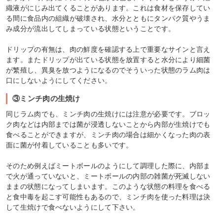
織液がにじみ出てくることがあります。これは食材を保存してい
る間に食品内の組織が破壊され、水分とともにタンパク質やうま
み成分が流出してしまっている状態ということです。
ドリップの有無は、肉の鮮度を確認する上で重要なサインと言え
ます。またドリップが出ている状態を放置すると水分により細菌
が繁殖し、異臭を放つようになるのでそういった状態のラム肉は
口にしないようにしてください。
③ミンチ肉の生焼け
同じラム肉でも、ミンチ肉の生焼けには注意が必要です。ブロッ
ク肉などは内部までは菌が浸透しないことから内部が生焼けでも
食べることができますが、ミンチ肉の場合は細かくなった肉の表
面に菌が付着していることも多いです。
そのため例えばミートボールのようにして調理した際に、内部ま
で火が通っていないと、ミートボールの内部の雑菌が死滅しない
ままの状態になってしまいます。このような状態の料理を食べる
と食中毒を起こす可能性もあるので、ミンチ肉を使った料理は決
して生焼けで食べないようにして下さい。