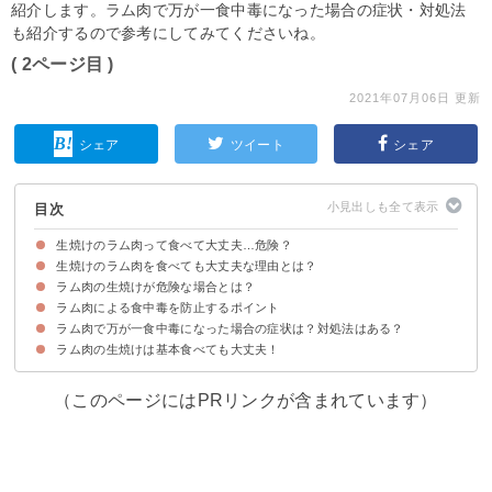
紹介します。ラム肉で万が一食中毒になった場合の症状・対処法
も紹介するので参考にしてみてくださいね。
( 2ページ目 )
2021年07月06日 更新
シェア
ツイート
シェア
目次
生焼けのラム肉って食べて大丈夫…危険？
生焼けのラム肉を食べても大丈夫な理由とは？
ラム肉の生焼けが危険な場合とは？
ラム肉は牛肉同様で中に寄生虫・菌がいないから
ただし妊婦さんは念の為に生焼けは避けたほうが良い
ラム肉による食中毒を防止するポイント
①鮮度が悪い
②腐っている
③ミンチ肉の生焼け
ラム肉で万が一食中毒になった場合の症状は？対処法はある？
他の生肉をさわったトング・箸で触れない
ラム肉の生焼けは基本食べても大丈夫！
食中毒になると腹痛など症状を催すことがある
様子をみて症状が発症したら病院へ行こう
（このページにはPRリンクが含まれています）