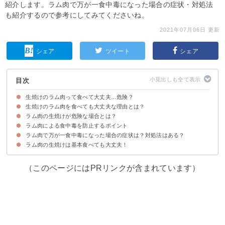
紹介します。ラム肉で万が一食中毒になった場合の症状・対処法
も紹介するので参考にしてみてくださいね。
2021年07月06日 更新
シェア
ツイート
シェア
目次
生焼けのラム肉って食べて大丈夫…危険？
生焼けのラム肉を食べても大丈夫な理由とは？
ラム肉の生焼けが危険な場合とは？
ラム肉は牛肉同様で中に寄生虫・菌がいないから
ただし妊婦さんは念の為に生焼けは避けたほうが良い
ラム肉による食中毒を防止するポイント
①鮮度が悪い
②腐っている
③ミンチ肉の生焼け
ラム肉で万が一食中毒になった場合の症状は？対処法はある？
他の生肉をさわったトング・箸で触れない
ラム肉の生焼けは基本食べても大丈夫！
食中毒になると腹痛など症状を催すことがある
様子をみて症状が発症したら病院へ行こう
（このページにはPRリンクが含まれています）