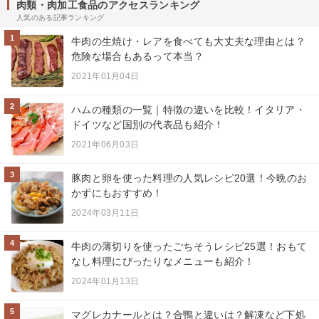
肉類・肉加工食品のアクセスランキング
人気のある記事ランキング
1
牛肉の生焼け・レアを食べても大丈夫な理由とは？
危険な場合もあるって本当？
2021年01月04日
2
ハムの種類の一覧｜特徴の違いを比較！イタリア・
ドイツなど国別の代表品も紹介！
2021年06月03日
3
豚肉と卵を使った料理の人気レシピ20選！今晩のお
かずにもおすすめ！
2024年03月11日
4
牛肉の薄切りを使ったごちそうレシピ25選！おもて
なし料理にぴったりなメニューも紹介！
2024年01月13日
5
マグレカナールとは？合鴨と違いは？解凍など下処