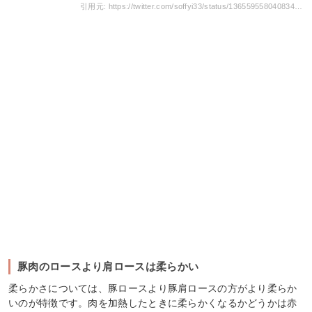
引用元: https://twitter.com/soffyi33/status/1365595580408340480?s=20
豚肉のロースより肩ロースは柔らかい
柔らかさについては、豚ロースより豚肩ロースの方がより柔らか
いのが特徴です。肉を加熱したときに柔らかくなるかどうかは赤