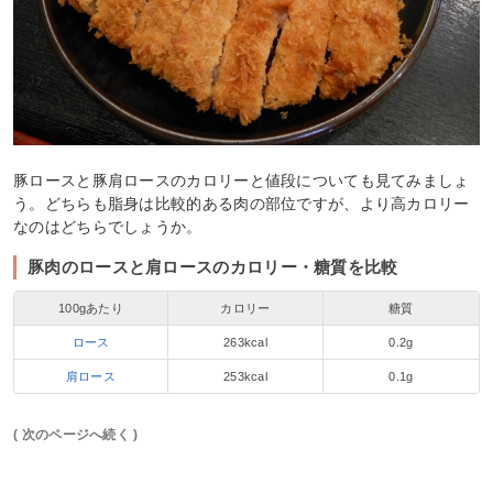
豚ロースと豚肩ロースのカロリーと値段についても見てみましょ
う。どちらも脂身は比較的ある肉の部位ですが、より高カロリー
なのはどちらでしょうか。
豚肉のロースと肩ロースのカロリー・糖質を比較
100gあたり
カロリー
糖質
ロース
263kcal
0.2g
肩ロース
253kcal
0.1g
( 次のページへ続く )