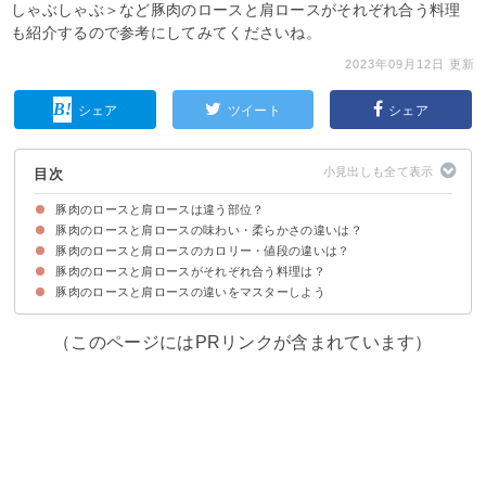
しゃぶしゃぶ＞など豚肉のロースと肩ロースがそれぞれ合う料理
も紹介するので参考にしてみてくださいね。
2023年09月12日 更新
シェア
ツイート
シェア
目次
豚肉のロースと肩ロースは違う部位？
豚肉のロースと肩ロースの味わい・柔らかさの違いは？
豚肉のロース・肩ロースの部位を画像で確認
豚肉のロースと肩ロースのカロリー・値段の違いは？
豚肉のロースと肩ロースの味わいの違い
豚肉のロースより肩ロースは柔らかい
豚肉のロースと肩ロースがそれぞれ合う料理は？
豚肉のロースと肩ロースのカロリー・糖質を比較
豚肉のロースの値段は肩ロースより高い
豚肉のロースと肩ロースの違いをマスターしよう
豚肉のロースに合う料理
豚肉の肩ロースに合う料理
（このページにはPRリンクが含まれています）