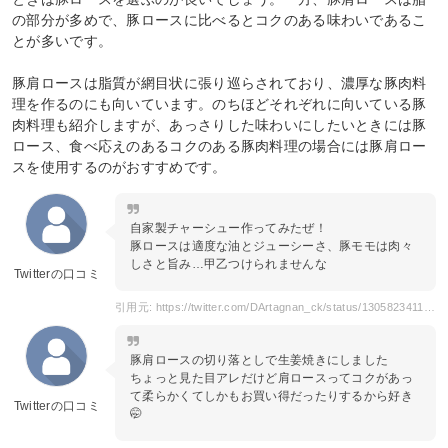
の部分が多めで、豚ロースに比べるとコクのある味わいであるこ
とが多いです。
豚肩ロースは脂質が網目状に張り巡らされており、濃厚な豚肉料
理を作るのにも向いています。のちほどそれぞれに向いている豚
肉料理も紹介しますが、あっさりした味わいにしたいときには豚
ロース、食べ応えのあるコクのある豚肉料理の場合には豚肩ロー
スを使用するのがおすすめです。
自家製チャーシュー作ってみたぜ！
豚ロースは適度な油とジューシーさ、豚モモは肉々
しさと旨み…甲乙つけられませんな
Twitterの口コミ
引用元: https://twitter.com/DArtagnan_ck/status/1305823411621388289?s=20
豚肩ロースの切り落としで生姜焼きにしました
ちょっと見た目アレだけど肩ロースってコクがあっ
て柔らかくてしかもお買い得だったりするから好き
Twitterの口コミ
🤭