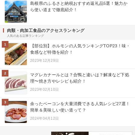
島根県のふるさと納税おすすめ返礼品5選！魅力か
ら使い道まで徹底紹介！
肉類・肉加工食品のアクセスランキング
人気のある記事ランキング
1
【部位別】ホルモンの人気ランキングTOP23！味・
食感など特徴を紹介！
2023年12月29日
2
マグレカナールとは？合鴨と違いは？解凍など下処
理〜焼き方やレシピも紹介！
2023年02月10日
3
余ったベーコンを大量消費できる人気レシピ27選！
簡単＆美味しい使い道って？
2024年04月12日