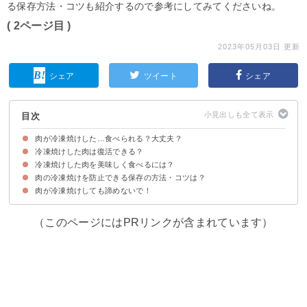
る保存方法・コツも紹介するので参考にしてみてくださいね。
( 2ページ目 )
2023年05月03日 更新
シェア
ツイート
シェア
目次
肉が冷凍焼けした…食べられる？大丈夫？
冷凍焼けした肉は復活できる？
冷凍焼けした際の原因
冷凍焼けした肉は食べられるが劣化している
冷凍焼けした肉を美味しく食べるには？
冷凍焼けした肉が完全に元に戻ることはない
塩水に浸けて解凍することで若干復活する
肉の冷凍焼けを防止できる保存の方法・コツは？
①酢で臭み消しをする
②煮込み料理に使う
肉が冷凍焼けしても諦めないで！
①砂糖水に浸ける
②空気に触れさせない
③急速冷凍する
④冷凍庫内の温度上昇を防ぐ
（このページにはPRリンクが含まれています）