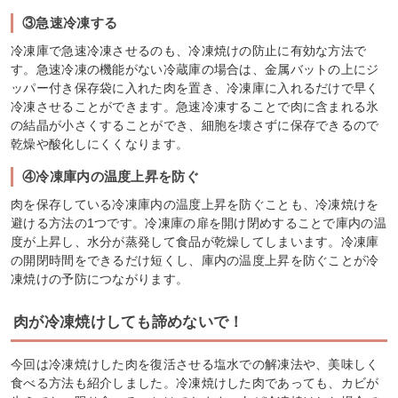
③急速冷凍する
冷凍庫で急速冷凍させるのも、冷凍焼けの防止に有効な方法で
す。急速冷凍の機能がない冷蔵庫の場合は、金属バットの上にジ
ッパー付き保存袋に入れた肉を置き、冷凍庫に入れるだけで早く
冷凍させることができます。急速冷凍することで肉に含まれる氷
の結晶が小さくすることができ、細胞を壊さずに保存できるので
乾燥や酸化しにくくなります。
④冷凍庫内の温度上昇を防ぐ
肉を保存している冷凍庫内の温度上昇を防ぐことも、冷凍焼けを
避ける方法の1つです。冷凍庫の扉を開け閉めすることで庫内の温
度が上昇し、水分が蒸発して食品が乾燥してしまいます。冷凍庫
の開閉時間をできるだけ短くし、庫内の温度上昇を防ぐことが冷
凍焼けの予防につながります。
肉が冷凍焼けしても諦めないで！
今回は冷凍焼けした肉を復活させる塩水での解凍法や、美味しく
食べる方法も紹介しました。冷凍焼けした肉であっても、カビが