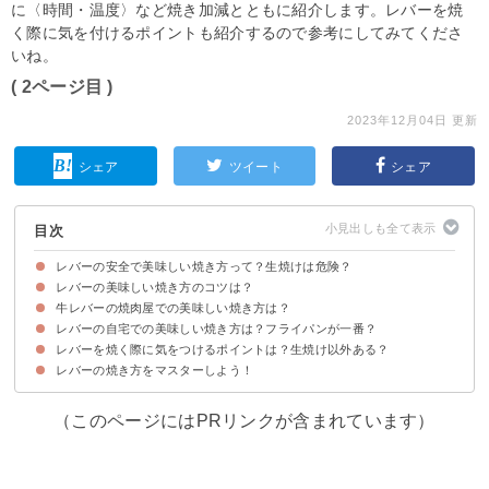
に〈時間・温度〉など焼き加減とともに紹介します。レバーを焼
く際に気を付けるポイントも紹介するので参考にしてみてくださ
いね。
( 2ページ目 )
2023年12月04日 更新
シェア
ツイート
シェア
目次
レバーの安全で美味しい焼き方って？生焼けは危険？
レバーの美味しい焼き方のコツは？
【注意】レバーを生焼けで食べるのは禁物
牛レバーの焼肉屋での美味しい焼き方は？
①下処理を行う
②レバーは薄切りで弱火で焼く
③焼く前にごま油に潜らせる
レバーの自宅での美味しい焼き方は？フライパンが一番？
レバーを焼く際に気をつけるポイントは？生焼け以外ある？
①フライパン
②グリル
③トースター
レバーの焼き方をマスターしよう！
トング・箸はレバーの焼く用・食べる用で使い分けよう
（このページにはPRリンクが含まれています）