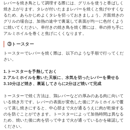
レバーを焼き鳥として調理する際には、グリルを使うと香ばしく
焼き上がります。タレが付いたままレバーを焼くと焦げやすくな
るため、あらかじめよくタレを切っておきましょう。片面焼きの
グリルの場合は、加熱の途中で裏返して表面が均一に色付くよう
に焼いてください。串付きの焼き鳥を焼く際には、串の持ち手に
アルミホイルを巻くと焦げにくくなります。
③トースター
トースターでレバーを焼く際は、以下のような手順で行ってくだ
さい。
1.トースターを予熱しておく
2.アルミホイルを敷いた天板に、水気を切ったレバーを乗せる
3.10分ほど焼き、裏返してさらに2分ほど焼いて完成
トースターで焼く方法は、鶏レバーなどの厚みのある肉に向いて
いる焼き方です。レバーの表面が変色した後にアルミホイルで覆
って蒸し焼きにすると、中心部まで火が通るうえに肉が乾燥する
のを防ぐことができます。トースターによって加熱時間は異なる
ため、焼いた後に肉を切って中まで火が通っているかを確認して
ください。