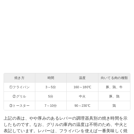
焼き方
時間
温度
向いてる肉の種類
①フライパン
3～5分
160～180℃
豚、鶏、牛
②グリル
5分
中火
豚、鶏
③トースター
7～10分
90～230℃
鶏
上記の表は、やや厚みのあるレバーの調理器具別の焼き時間を示
したものです。なお、グリルの庫内の温度は不明のため、中火と
表記しています。レバーは、フライパンを使えば一番美味しく焼