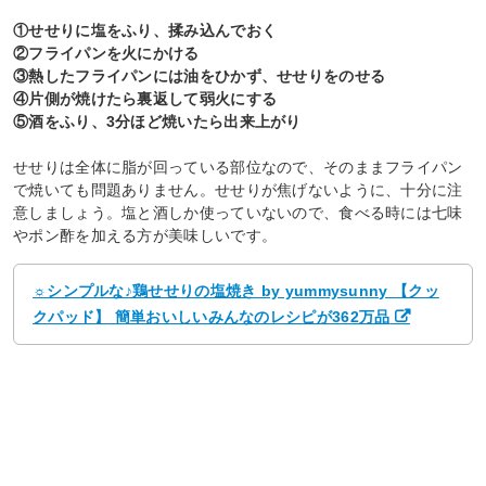
①せせりに塩をふり、揉み込んでおく
②フライパンを火にかける
③熱したフライパンには油をひかず、せせりをのせる
④片側が焼けたら裏返して弱火にする
⑤酒をふり、3分ほど焼いたら出来上がり
せせりは全体に脂が回っている部位なので、そのままフライパン
で焼いても問題ありません。せせりが焦げないように、十分に注
意しましょう。塩と酒しか使っていないので、食べる時には七味
やポン酢を加える方が美味しいです。
☼シンプルな♪鶏せせりの塩焼き by yummysunny 【クッ
クパッド】 簡単おいしいみんなのレシピが362万品