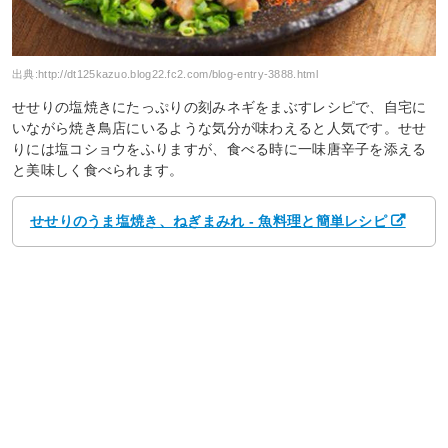
出典:
http://dt125kazuo.blog22.fc2.com/blog-entry-3888.html
せせりの塩焼きにたっぷりの刻みネギをまぶすレシピで、自宅に
いながら焼き鳥店にいるような気分が味わえると人気です。せせ
りには塩コショウをふりますが、食べる時に一味唐辛子を添える
と美味しく食べられます。
せせりのうま塩焼き、ねぎまみれ - 魚料理と簡単レシピ