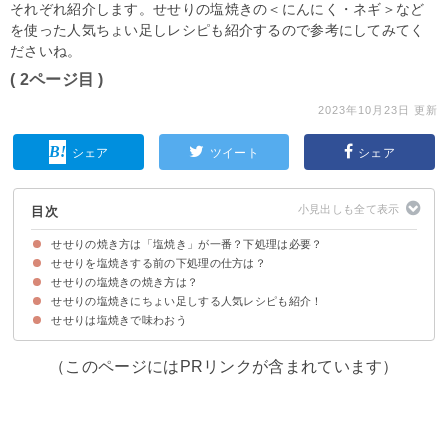
それぞれ紹介します。せせりの塩焼きの＜にんにく・ネギ＞など
を使った人気ちょい足しレシピも紹介するので参考にしてみてく
ださいね。
( 2ページ目 )
2023年10月23日 更新
シェア
ツイート
シェア
目次
せせりの焼き方は「塩焼き」が一番？下処理は必要？
せせりを塩焼きする前の下処理の仕方は？
せせりの下処理をするメリット
せせりの塩焼きの焼き方は？
せせりを食べやすくする下処理
せせりをより美味しくする下処理
せせりの塩焼きにちょい足しする人気レシピも紹介！
①グリルでの焼き方・コツ
②フライパンでの焼き方・コツ
③トースターでの焼き方・コツ
せせりは塩焼きで味わおう
①居酒屋でも人気のネギをまぶしたせせりのうま塩焼き
②せせりの塩にんにく焼き
③お弁当にもピッタリのせせりの塩レモン焼き
（このページにはPRリンクが含まれています）