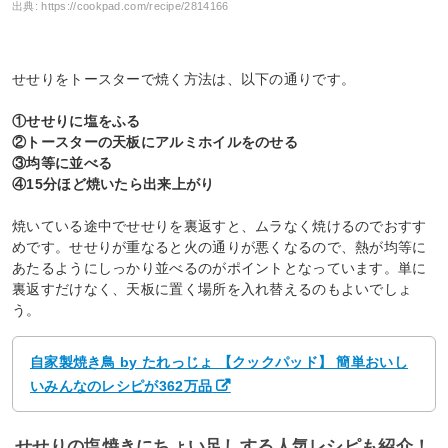
出典:
https://cookpad.com/recipe/2814166
せせりをトースターで焼く方法は、以下の通りです。
①せせりに塩をふる
②トースターの天板にアルミホイルをのせる
③均等に並べる
④15分ほど焼いたら出来上がり
焼いている途中でせせりを裏返すと、ムラなく焼けるのでおすす
めです。せせりが重なると火の通りが悪くなるので、熱が均等に
あたるようにしっかり並べるのがポイントとなっています。単に
裏返すだけなく、天板に置く場所を入れ替えるのもよいでしょ
う。
自家製焼き鳥 by たれっじょ 【クックパッド】 簡単おいし
いみんなのレシピが362万品
せせりの塩焼きにちょい足しする人気レシピも紹介！