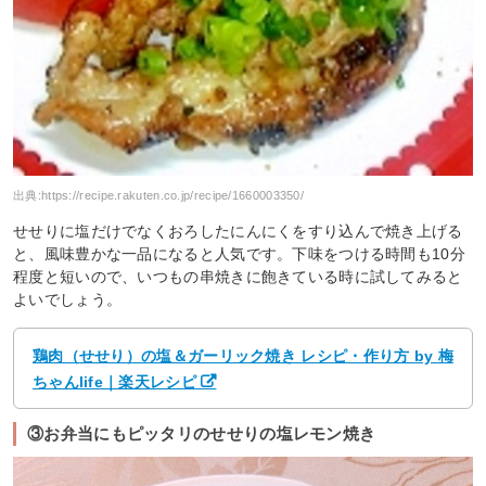
出典:
https://recipe.rakuten.co.jp/recipe/1660003350/
せせりに塩だけでなくおろしたにんにくをすり込んで焼き上げる
と、風味豊かな一品になると人気です。下味をつける時間も10分
程度と短いので、いつもの串焼きに飽きている時に試してみると
よいでしょう。
鶏肉（せせり）の塩＆ガーリック焼き レシピ・作り方 by 梅
ちゃんlife｜楽天レシピ
③お弁当にもピッタリのせせりの塩レモン焼き