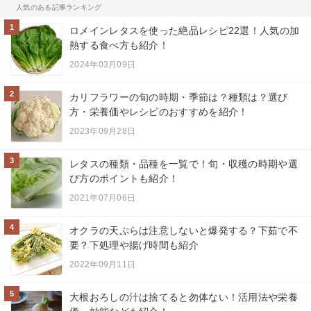
人気のある記事ランキング
1
ロメインレタスを使った絶品レシピ22選！人気の加
熱する食べ方も紹介！
2024年03月09日
2
カリフラワーの旬の時期・季節は？種類は？選び
方・栄養価やレシピのおすすめを紹介！
2023年09月28日
3
レタスの種類・品種を一覧で！旬・収穫の時期や選
び方のポイントも紹介！
2021年07月06日
4
オクラの天ぷらは注意しないと爆発する？下茹で不
要？下処理や揚げ時間も紹介
2022年09月11日
5
大根おろしの汁は捨てると勿体ない！活用法や栄養