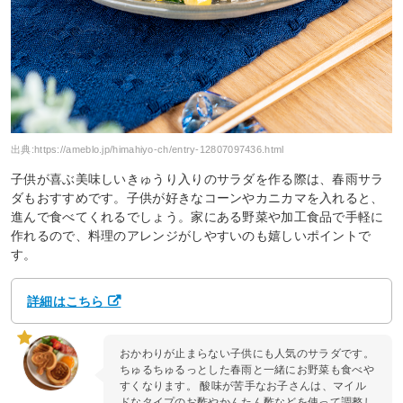
出典:
https://ameblo.jp/himahiyo-ch/entry-12807097436.html
子供が喜ぶ美味しいきゅうり入りのサラダを作る際は、春雨サラ
ダもおすすめです。子供が好きなコーンやカニカマを入れると、
進んで食べてくれるでしょう。家にある野菜や加工食品で手軽に
作れるので、料理のアレンジがしやすいのも嬉しいポイントで
す。
詳細はこちら
おかわりが止まらない子供にも人気のサラダです。
ちゅるちゅるっとした春雨と一緒にお野菜も食べや
すくなります。 酸味が苦手なお子さんは、マイル
ドなタイプのお酢やかんたん酢などを使って調整し