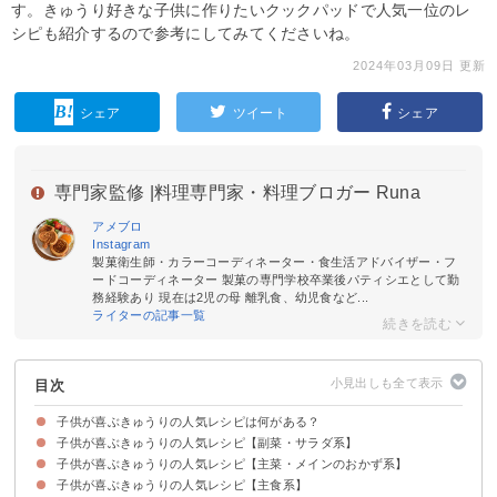
す。きゅうり好きな子供に作りたいクックパッドで人気一位のレ
シピも紹介するので参考にしてみてくださいね。
2024年03月09日 更新
シェア
ツイート
シェア
専門家監修 |
料理専門家・料理ブロガー Runa
アメブロ
Instagram
製菓衛生師・カラーコーディネーター・食生活アドバイザー・フ
ードコーディネーター 製菓の専門学校卒業後パティシエとして勤
務経験あり 現在は2児の母 離乳食、幼児食など...
ライターの記事一覧
目次
子供が喜ぶきゅうりの人気レシピは何がある？
子供が喜ぶきゅうりの人気レシピ【副菜・サラダ系】
子供が喜ぶきゅうりの人気レシピ【主菜・メインのおかず系】
①もやしときゅうりの簡単おかか和え
②きゅうり入りの春雨サラダ
③きゅうりだけで簡単に作れる醤油漬け
④きゅうりとベーコンのマカロニサラダ
⑤箸が止まらなくなるメンマ入りやみつききゅうり
⑥ごまの風味で箸が進むきゅうりのめんつゆ漬け
⑦幼児食用で薄味のポテトサラダ
⑧きゅうりとりんごのヨーグルト入りコールスロー
子供が喜ぶきゅうりの人気レシピ【主食系】
①レンジで簡単に作れる棒々鶏
②きゅうりと豚肉のガーリックソテー
③きゅうりとハムの生春巻き
④子供が喜ぶケチャップ味のきゅうりの豚肉巻き
⑤きゅうりとサーモンのカルパッチョ
⑥きゅうりとソーセージのピンチョス
⑦きゅうりととうもろこしのかき揚げ