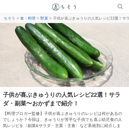
ちそう
>
食・料理
>
野菜
> 子供が喜ぶきゅうりの人気レシピ22選！サ
子供が喜ぶきゅうりの人気レシピ22選！サラ
ダ・副菜〜おかずまで紹介！
【料理ブロガー監修】子供が喜ぶきゅうりのレシピは何があるの
でしょうか？今回は、きゅうりが苦手な子供でも喜ぶ幼児食の人
気レシピを〈副菜&サラダ・主菜・主食〉など系統別に紹介しま