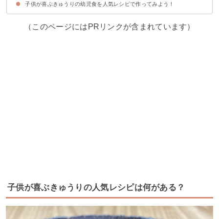
子供が喜ぶきゅうりの幼児食を人気レシピで作ってみよう！
①きゅうりと明太子の冷製クリームパスタ
②辛さ控えめで子供でも食べやすい炸醤麺
③夏野菜を具沢山に入れたキーマカレー
④子供のお弁当に人気の三色丼
⑤きゅうりと納豆の冷や汁そうめん
⑥きゅうりとツナの卵トーストサンド
⑦きゅうりとちくわの海苔巻
（このページにはPRリンクが含まれています）
子供が喜ぶきゅうりの人気レシピは何がある？