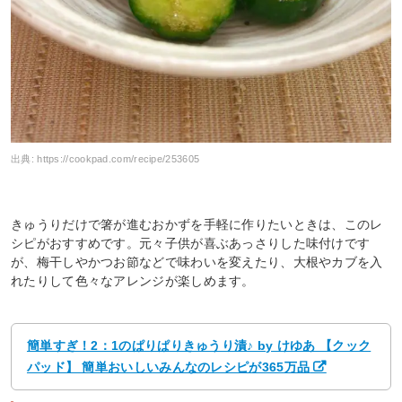
出典:
https://cookpad.com/recipe/253605
きゅうりだけで箸が進むおかずを手軽に作りたいときは、このレ
シピがおすすめです。元々子供が喜ぶあっさりした味付けです
が、梅干しやかつお節などで味わいを変えたり、大根やカブを入
れたりして色々なアレンジが楽しめます。
簡単すぎ！2：1のぱりぱりきゅうり漬♪ by けゆあ 【クック
パッド】 簡単おいしいみんなのレシピが365万品