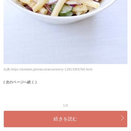
出典:
https://ameblo.jp/mieuxkanon/entry-12813356769.html
( 次のページへ続く )
1/6
続きを読む