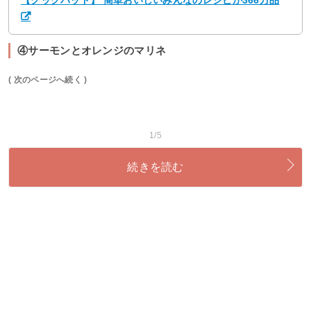
【クックパッド】 簡単おいしいみんなのレシピが366万品
④サーモンとオレンジのマリネ
( 次のページへ続く )
1/5
続きを読む