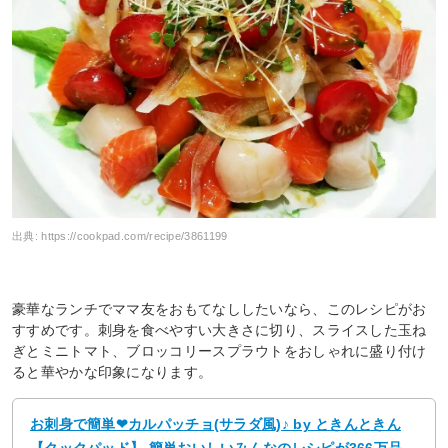
出典:
https://cookpad.com/recipe/3861199
豪華なランチでママ友をおもてなししたいなら、このレシピがお
すすめです。刺身を食べやすい大きさに切り、スライスした玉ね
ぎとミニトマト、ブロッコリースプラウトをおしゃれに盛り付け
ると華やかな印象になります。
お刺身で簡単❤カルパッチョ(サラダ風)♪ by ときんときん