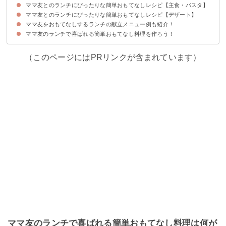
ママ友とのランチにぴったりな簡単おもてなしレシピ【主食・パスタ】
①フライパンで作るミートローフ
②チューリップ唐揚げ
③簡単煮込みデミグラスハンバーグ
④作り置きできるアジの南蛮漬け
ママ友とのランチにぴったりな簡単おもてなしレシピ【デザート】
①簡単ミラノ風ドリア
②サバ缶のトマトソースパスタ
③オープンサンドイッチ
④本格パエリア
ママ友をおもてなしするランチの献立メニュー例も紹介！
①簡単チーズケーキ
②ホームパーティー向きスイートポテト
③アメリカンカップケーキ
④電子レンジで簡単チョコプリン
⑤ホームパーティーで喜ばれる九龍球
ママ友のランチで喜ばれる簡単おもてなし料理を作ろう！
献立メニュー例①〜ホームパーティーにおすすめ〜
献立メニュー例②〜後片付け簡単ランチを作りたい人におすすめ〜
献立メニュー例③〜豪華なランチパーティーにおすすめ〜
（このページにはPRリンクが含まれています）
ママ友のランチで喜ばれる簡単おもてなし料理は何が