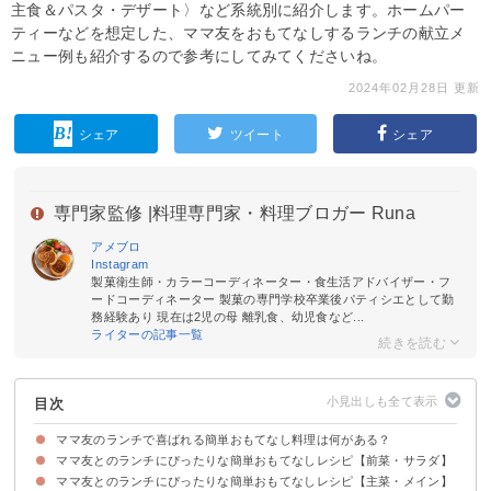
主食＆パスタ・デザート〉など系統別に紹介します。ホームパー
ティーなどを想定した、ママ友をおもてなしするランチの献立メ
ニュー例も紹介するので参考にしてみてくださいね。
2024年02月28日 更新
シェア
ツイート
シェア
専門家監修 |
料理専門家・料理ブロガー Runa
アメブロ
Instagram
製菓衛生師・カラーコーディネーター・食生活アドバイザー・フ
ードコーディネーター 製菓の専門学校卒業後パティシエとして勤
務経験あり 現在は2児の母 離乳食、幼児食など...
ライターの記事一覧
目次
ママ友のランチで喜ばれる簡単おもてなし料理は何がある？
ママ友とのランチにぴったりな簡単おもてなしレシピ【前菜・サラダ】
ママ友とのランチにぴったりな簡単おもてなしレシピ【主菜・メイン】
①かぼちゃとりんごのサラダ
②ホームパーティーにおすすめの生春巻き
③サラダ風カルパッチョ
④サーモンとオレンジのマリネ