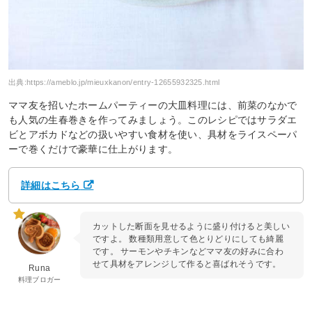
出典:
https://ameblo.jp/mieuxkanon/entry-12655932325.html
ママ友を招いたホームパーティーの大皿料理には、前菜のなかで
も人気の生春巻きを作ってみましょう。このレシピではサラダエ
ビとアボカドなどの扱いやすい食材を使い、具材をライスペーパ
ーで巻くだけで豪華に仕上がります。
詳細はこちら
カットした断面を見せるように盛り付けると美しい
ですよ。 数種類用意して色とりどりにしても綺麗
です。 サーモンやチキンなどママ友の好みに合わ
せて具材をアレンジして作ると喜ばれそうです。
Runa
料理ブロガー