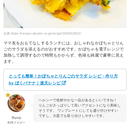
出典:
https://recipe.rakuten.co.jp/recipe/1540018522/
ママ友をおもてなしするランチには、おしゃれなかぼちゃとりん
ごのサラダを添えるのがおすすめです。かぼちゃを電子レンジで
加熱して調理するので時間もかからず、色味も綺麗で豪華に見え
ます。
とっても簡単！かぼちゃとりんごのサラダ レシピ・作り方
by ぼくバナナ｜楽天レシピ
ヘルシーで色鮮やかな一品があるといいですね！
りんごがさっぱりして良いアクセントになり美味し
そうです。 ワンプレートにしても盛り付けやすい
ですし、大皿でも取り分けしやすいです。
Runa
料理ブロガー