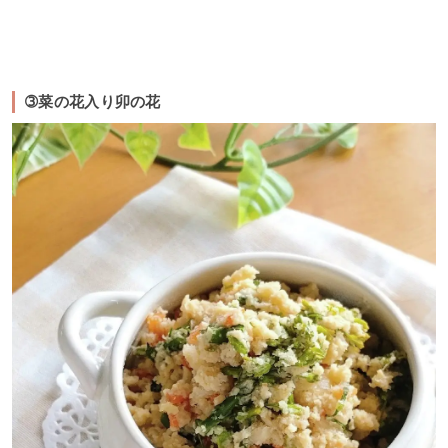
➂菜の花入り卯の花