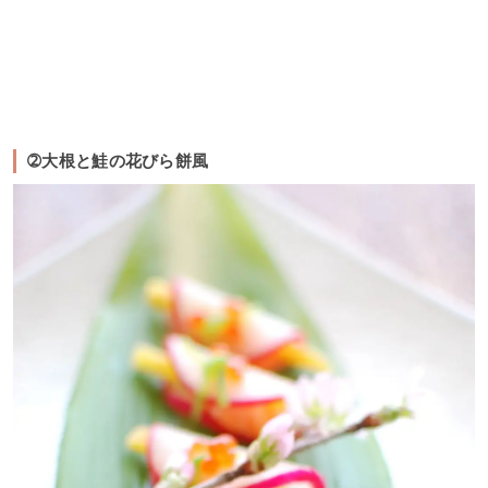
➁大根と鮭の花びら餅風