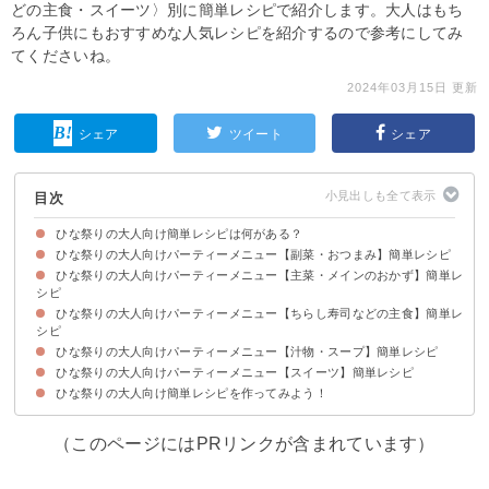
どの主食・スイーツ〉別に簡単レシピで紹介します。大人はもち
ろん子供にもおすすめな人気レシピを紹介するので参考にしてみ
てくださいね。
2024年03月15日 更新
シェア
ツイート
シェア
目次
ひな祭りの大人向け簡単レシピは何がある？
ひな祭りの大人向けパーティーメニュー【副菜・おつまみ】簡単レシピ
ひな祭りの大人向けパーティーメニュー【主菜・メインのおかず】簡単レ
➀サーモンとアボカドのごちそうサラダ
➁大根と鮭の花びら餅風
➂菜の花入り卯の花
④はまぐりのオーブン焼き
シピ
ひな祭りの大人向けパーティーメニュー【ちらし寿司などの主食】簡単レ
➀ごちそう鯛のアクアパッツァ
➁ハーブ香る鯛のオーブン焼き
➂簡単ローストビーフ
④ごちそうミートローフ
シピ
ひな祭りの大人向けパーティーメニュー【汁物・スープ】簡単レシピ
➀簡単ちらし寿司
➁大人女子のひな祭り寿司
➂サーモンのごちそういなり
ひな祭りの大人向けパーティーメニュー【スイーツ】簡単レシピ
➀はまぐりのお吸い物
➁えびと春野菜のごちそうスープ
➂アスパラガスと塩こうじのポタージュ
ひな祭りの大人向け簡単レシピを作ってみよう！
➀ひし餅風ムースケーキ
➁切り餅で簡単いちご大福
➂甘酒のプリン
（このページにはPRリンクが含まれています）