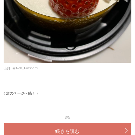
出典:
@Nob_Fuzinami
( 次のページへ続く )
3/5
続きを読む