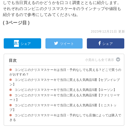
しでも当日買えるのかどうかを口コミ調査とともに紹介します。
それぞれのコンビニのクリスマスケーキのラインナップや値段も
紹介するので参考にしてみてくださいね。
( 3ページ目 )
2023年12月21日 更新
シェア
ツイート
シェア
目次
コンビニのクリスマスケーキは当日・予約なしでも買える？どこで買うの
がおすすめ？
コンビニのクリスマスケーキで当日に買える人気商品5選【セブンイレブ
店舗によっては当日・予約なしでも購入できる
食品ロス対策のためクリスマスケーキの当日販売は縮小している
店舗によっては安売りされて半額などで買えることもある
ン】
コンビニのクリスマスケーキで当日に買える人気商品5選【ローソン】
①gelato pique ブラウンベアの焦がしバターキャラメルケーキ（税込4309
②MAISON CACAO監修 CHOCOLAT NOEL2021（ショコラ ノエル）（税
③ガトー・フレーズ4号（税込2354円）
④クリスマスかまくら（税込2678円）
⑤イタリア栗のモンブラン（税込3218円）
円）
込4730円）
コンビニのクリスマスケーキで当日に買える人気商品5選【ファミリーマ
①「鬼滅の刃」炭治郎・禰豆子・善逸・伊之助のクリスマスケーキ 4号（税
②Uchi Café クリスマスバスチー バスク風チーズケーキ‐ 5号（税込2800
③Uchi cafe×GODIVA ノエルショコラ 4号（税込4950円）
④ブッシュ・ド・ノエル（税込3500円）
⑤絹泡クリームの苺ショート（税込320円）
込4800円）
円）
ート】
コンビニのクリスマスケーキで当日に買える人気商品5選【ミニストッ
①ケンズカフェ東京監修 ショコラケーキ（税込2800円）
②上林春松本店監修 宇治抹茶のクリスマスケーキ（税込2500円）
③patisserie KIHACHI監修 ブッシュ・ド・ノエル ノワール（税込3240円）
④ストロベリーケーキ（税込698円）
⑤ちいかわ みんなで雪遊びケーキ（税込3990円）
プ】
コンビニのクリスマスケーキは当日・予約なしでも店舗によっては購入で
①スペシャル苺デコレーション 4号（税込3880円）
②八天堂 苺カスタード・ボンブ（税込2808円）
③丸七製茶監修お濃茶ケーキ（税込2592円）
④ベルギーチョコレートノエル（税込2980円）
⑤ザ・フレーズ 4号（税込2300円）
きる