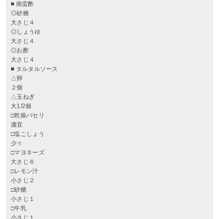
■ 南蛮酢
◎砂糖
大さじ４
◎しょうゆ
大さじ４
◎お酢
大さじ４
■ タルタルソース
△卵
２個
△玉ねぎ
大1/2個
□乾燥パセリ
適宜
□塩こしょう
少々
□マヨネーズ
大さじ６
□レモン汁
小さじ２
□砂糖
小さじ１
□牛乳
小さじ１