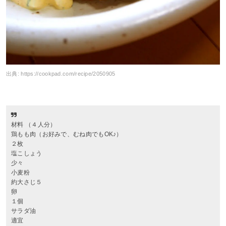
出典:
https://cookpad.com/recipe/2050905
材料 （４人分）
鶏もも肉（お好みで、むね肉でもOK♪）
２枚
塩こしょう
少々
小麦粉
約大さじ５
卵
１個
サラダ油
適宜