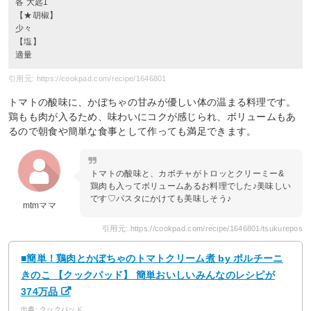
各 大匙1
【★胡椒】
少々
【塩】
適量
引用元: https://cookpad.com/recipe/1646801
トマトの酸味に、かぼちゃの甘みが優しい体の温まる料理です。
鶏もも肉が入るため、味わいにコクが感じられ、ボリュームもあ
るので朝食や簡単な食事として作っても満足できます。
トマトの酸味と、カボチャがトロッとクリーミー&
鶏肉も入ってボリュームあるお料理でした♪美味しい
です♡パスタにかけても美味しそう♪
mtmママ
引用元: https://cookpad.com/recipe/1646801/tsukurepos
■簡単！鶏肉とかぼちゃのトマトクリーム煮 by ポルチーニ
きのこ 【クックパッド】 簡単おいしいみんなのレシピが
374万品
出典: クックパッド