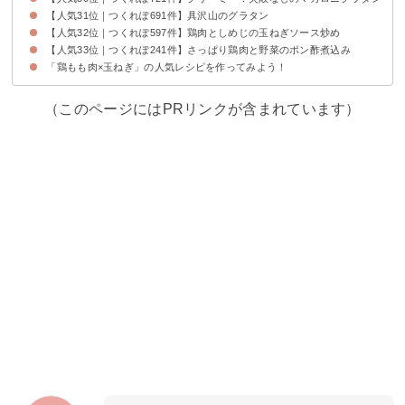
【人気31位｜つくれぽ691件】具沢山のグラタン
【人気32位｜つくれぽ597件】鶏肉としめじの玉ねぎソース炒め
【人気33位｜つくれぽ241件】さっぱり鶏肉と野菜のポン酢煮込み
「鶏もも肉×玉ねぎ」の人気レシピを作ってみよう！
（このページにはPRリンクが含まれています）