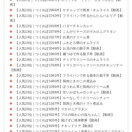
画】
【人気10位｜つくれぽ2966件】ケチャップで簡単！オムライス【動画】
【人気11位｜つくれぽ2742件】フライパンで作るかんたんパエリア【動
画】
【人気12位｜つくれぽ2428件】バターチキンカレー
【人気13位｜つくれぽ2376件】こんがりチーズのマカロニグラタン
【人気14位｜つくれぽ2327件】白菜のクリーム煮
【人気15位｜つくれぽ2216件】ふわとろ卵のオムライス
【人気16位｜つくれぽ2046件】お店の味の親子丼【動画】
【人気17位｜つくれぽ1960件】麺つゆで作る親子丼【動画】
【人気18位｜つくれぽ1827件】デミグラスソースのオムライス
【人気19位｜つくれぽ1768件】トマトガーリックソースのチキンソテー
【動画】
【人気20位｜つくれぽ1581件】フライパンで作る基本の親子丼【動画】
【人気21位｜つくれぽ1480件】鶏肉ときのこの煮込み
【人気22位｜つくれぽ1296件】ほうれん草と鶏肉のクリーム煮
【人気23位｜つくれぽ1288件】甘いかぼちゃのシチュー【動画】
【人気24位｜つくれぽ1181件】ルーなしで！クリームシチュー
【人気25位｜つくれぽ1167件】鶏肉と大根のトマト煮込み
【人気26位｜つくれぽ935件】マカロニグラタン
【人気27位｜つくれぽ932件】プロの味わいの塩ちゃんこ【動画】
【人気28位｜つくれぽ903件】揚げずに簡単酢豚【動画】
【人気29位｜つくれぽ829件】チキンドリア【動画】
【人気30位｜つくれぽ721件】クリーミー！失敗なしのマカロニグラタン