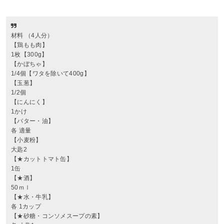
材料 （4人分）
【鶏もも肉】
1枚【300g】
【かぼちゃ】
1/4個【ワタを除いて400g】
【玉葱】
1/2個
【にんにく】
1かけ
【バター・油】
各 適量
【小麦粉】
大匙2
【★カットトマト缶】
1缶
【★酒】
50ｍｌ
【★水・牛乳】
各 1カップ
【★砂糖・コンソメスープの素】