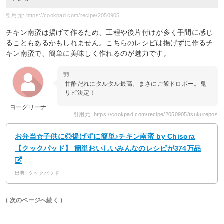
引用元: https://cookpad.com/recipe/2050905
チキン南蛮は揚げて作るため、工程や後片付けが多く手間に感じ
ることもあるかもしれません。こちらのレシピは揚げずに作るチ
キン南蛮で、簡単に美味しく作れるのが魅力です。
甘酢だれにタルタル最高。まさにご飯ドロボー。鬼
リピ決定！
ヨーグリーナ
引用元: https://cookpad.com/recipe/2050905/tsukurepos
お弁当☆子供に◎揚げずに簡単♪チキン南蛮 by Chisora
【クックパッド】 簡単おいしいみんなのレシピが374万品
出典: クックパッド
( 次のページへ続く )