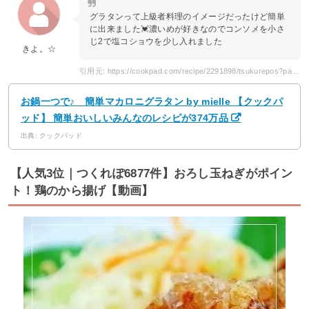
グラタンって上級者料理のイメージだったけど簡単
に出来ました💓濃いめが好きなのでコンソメを小さ
じ2で塩コショウを少し入れました
きよ。☆
引用元: https://cookpad.com/recipe/2291898/tsukurepos?page=2
お鍋一つで♪ 簡単マカロニグラタン by mielle 【クックパ
ッド】 簡単おいしいみんなのレシピが374万品
出典: クックパッド
【人気3位｜つくれぽ6877件】おろし玉ねぎがポイン
ト！鶏のから揚げ【動画】