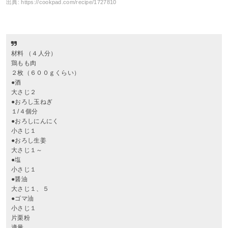
出典:
https://cookpad.com/recipe/1727810
材料 （４人分）
鶏もも肉
２枚（６００ｇくらい）
●酒
大さじ２
●おろし玉ねぎ
１/４個分
●おろしにんにく
小さじ１
●おろし生姜
大さじ１～
●塩
小さじ１
●醤油
大さじ１、５
●ゴマ油
小さじ１
片栗粉
適量