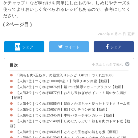
ケチャップ〉など味付けを簡単にしたものや、しめじやチーズを
使ってよりおいしく食べられるレシピもあるので、参考にしてく
ださい。
( 2ページ目 )
2023年10月29日 更新
シェア
ツイート
シェア
目次
「鶏もも肉×玉ねぎ」の殿堂入りレシピTOP33｜つくれぽ1000
【人気1位｜つくれぽ10000件超！】簡単チキン南蛮【動画】
【人気2位｜つくれぽ9876件】鍋1つで濃厚マカロニグラタン【動画】
【人気3位｜つくれぽ6877件】おろし玉ねぎがポイント！鶏のから揚げ
【動画】
【人気4位｜つくれぽ6085件】鶏肉とかぼちゃと使ったトマトクリーム煮
【人気5位｜つくれぽ5657件】揚げないチキン南蛮【動画】
【人気6位｜つくれぽ5345件】本格バターチキンカレー【動画】
【人気7位｜つくれぽ5140件】しめじたっぷり！鶏もも肉のトマト煮【動
画】
【人気8位｜つくれぽ4936件】とろとろ玉ねぎの鶏もも煮【動画】
【人気9位｜つくれぽ4130件】ホットプレートでチーズタッカルビ【動