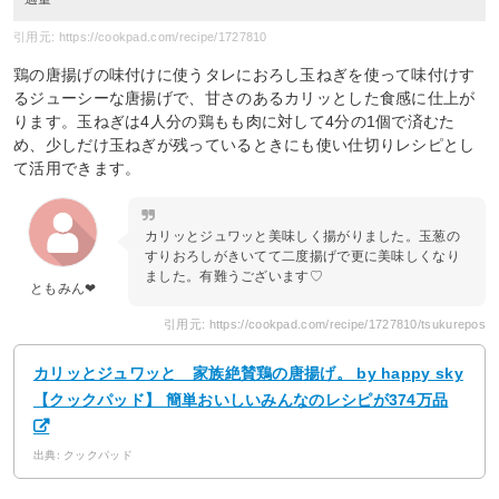
引用元: https://cookpad.com/recipe/1727810
鶏の唐揚げの味付けに使うタレにおろし玉ねぎを使って味付けす
るジューシーな唐揚げで、甘さのあるカリッとした食感に仕上が
ります。玉ねぎは4人分の鶏もも肉に対して4分の1個で済むた
め、少しだけ玉ねぎが残っているときにも使い仕切りレシピとし
て活用できます。
カリッとジュワッと美味しく揚がりました。玉葱の
すりおろしがきいてて二度揚げで更に美味しくなり
ました。有難うございます♡
ともみん❤
引用元: https://cookpad.com/recipe/1727810/tsukurepos
カリッとジュワッと 家族絶賛鶏の唐揚げ。 by happy sky
【クックパッド】 簡単おいしいみんなのレシピが374万品
出典: クックパッド