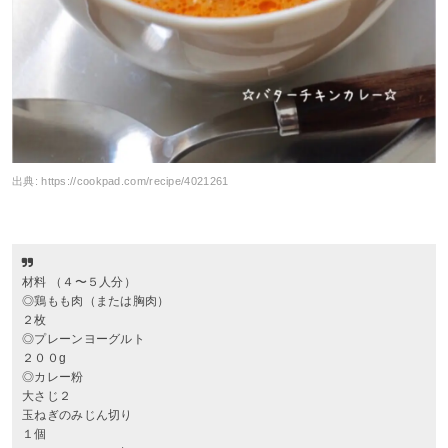
出典:
https://cookpad.com/recipe/4021261
材料 （４〜５人分）
◎鶏もも肉（または胸肉）
２枚
◎プレーンヨーグルト
２００g
◎カレー粉
大さじ２
玉ねぎのみじん切り
１個