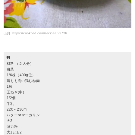
出典:
https://cookpad.com/recipe/692736
材料 （２人分）
白菜
1/6株（400g位）
鶏もも肉or鶏むね肉
1枚
玉ねぎ(中)
1/2個
牛乳
220～230ml
バターorマーガリン
大3
薄力粉
大1と1/2~