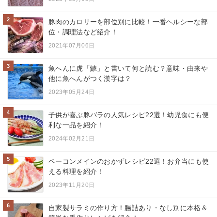
2
豚肉のカロリーを部位別に比較！一番ヘルシーな部
位・調理法など紹介！
2021年07月06日
3
魚へんに虎「鯱」と書いて何と読む？意味・由来や
他に魚へんがつく漢字は？
2023年05月24日
4
子供が喜ぶ豚バラの人気レシピ22選！幼児食にも便
利な一品を紹介！
2024年02月21日
5
ベーコンメインのおかずレシピ22選！お弁当にも使
える料理を紹介！
2023年11月20日
6
自家製サラミの作り方！腸詰あり・なし別に本格＆