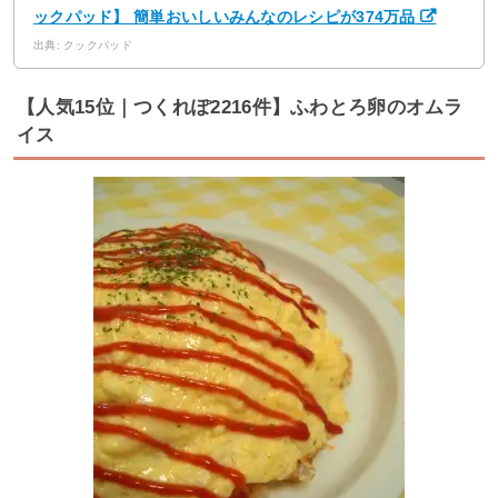
ックパッド】 簡単おいしいみんなのレシピが374万品
出典: クックパッド
【人気15位｜つくれぽ2216件】ふわとろ卵のオムラ
イス