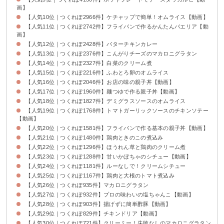
画】
【人気10位｜つくれぽ2966件】ケチャップで簡単！オムライス【動画】
【人気11位｜つくれぽ2742件】フライパンで作るかんたんパエリア【動
画】
【人気12位｜つくれぽ2428件】バターチキンカレー
【人気13位｜つくれぽ2376件】こんがりチーズのマカロニグラタン
【人気14位｜つくれぽ2327件】白菜のクリーム煮
【人気15位｜つくれぽ2216件】ふわとろ卵のオムライス
【人気16位｜つくれぽ2046件】お店の味の親子丼【動画】
【人気17位｜つくれぽ1960件】麺つゆで作る親子丼【動画】
【人気18位｜つくれぽ1827件】デミグラスソースのオムライス
【人気19位｜つくれぽ1768件】トマトガーリックソースのチキンソテー
【動画】
【人気20位｜つくれぽ1581件】フライパンで作る基本の親子丼【動画】
【人気21位｜つくれぽ1480件】鶏肉ときのこの煮込み
【人気22位｜つくれぽ1296件】ほうれん草と鶏肉のクリーム煮
【人気23位｜つくれぽ1288件】甘いかぼちゃのシチュー【動画】
【人気24位｜つくれぽ1181件】ルーなしで！クリームシチュー
【人気25位｜つくれぽ1167件】鶏肉と大根のトマト煮込み
【人気26位｜つくれぽ935件】マカロニグラタン
【人気27位｜つくれぽ932件】プロの味わいの塩ちゃんこ【動画】
【人気28位｜つくれぽ903件】揚げずに簡単酢豚【動画】
【人気29位｜つくれぽ829件】チキンドリア【動画】
【人気30位｜つくれぽ721件】クリーミー！失敗なしのマカロニグラタン