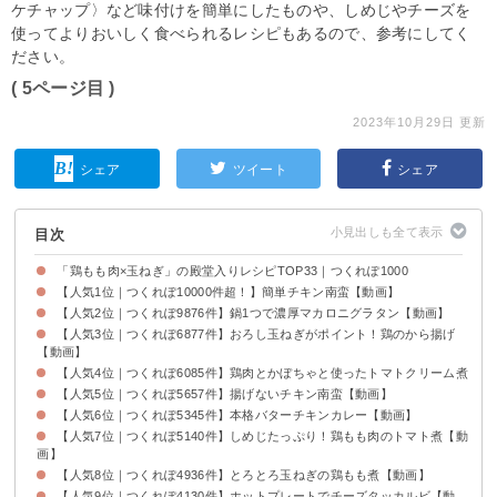
ケチャップ〉など味付けを簡単にしたものや、しめじやチーズを
使ってよりおいしく食べられるレシピもあるので、参考にしてく
ださい。
( 5ページ目 )
2023年10月29日 更新
シェア
ツイート
シェア
目次
「鶏もも肉×玉ねぎ」の殿堂入りレシピTOP33｜つくれぽ1000
【人気1位｜つくれぽ10000件超！】簡単チキン南蛮【動画】
【人気2位｜つくれぽ9876件】鍋1つで濃厚マカロニグラタン【動画】
【人気3位｜つくれぽ6877件】おろし玉ねぎがポイント！鶏のから揚げ
【動画】
【人気4位｜つくれぽ6085件】鶏肉とかぼちゃと使ったトマトクリーム煮
【人気5位｜つくれぽ5657件】揚げないチキン南蛮【動画】
【人気6位｜つくれぽ5345件】本格バターチキンカレー【動画】
【人気7位｜つくれぽ5140件】しめじたっぷり！鶏もも肉のトマト煮【動
画】
【人気8位｜つくれぽ4936件】とろとろ玉ねぎの鶏もも煮【動画】
【人気9位｜つくれぽ4130件】ホットプレートでチーズタッカルビ【動