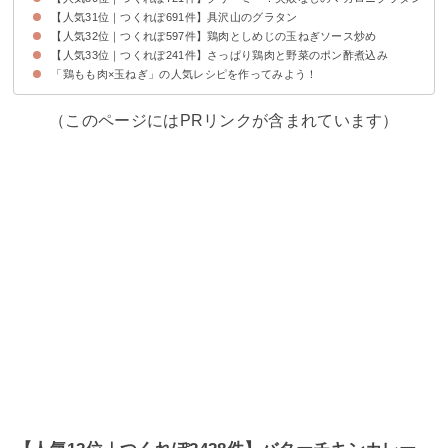
【人気31位｜つくれぽ691件】具沢山のグラタン
【人気32位｜つくれぽ597件】鶏肉としめじの玉ねぎソース炒め
【人気33位｜つくれぽ241件】さっぱり鶏肉と野菜のポン酢煮込み
「鶏もも肉×玉ねぎ」の人気レシピを作ってみよう！
（このページにはPRリンクが含まれています）