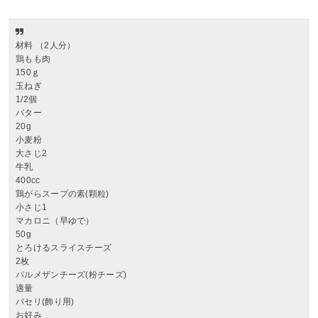
材料 （2人分）
鶏もも肉
150ｇ
玉ねぎ
1/2個
バター
20g
小麦粉
大さじ2
牛乳
400cc
鶏がらスープの素(顆粒)
小さじ1
マカロニ（早ゆで）
50g
とろけるスライスチーズ
2枚
パルメザンチーズ(粉チーズ)
適量
パセリ(飾り用)
お好み