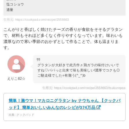
塩コショウ
適量
引用元: https://cookpad.com/recipe/2558663
こんがりと香ばしく焼けたチーズの香りが食欲をそそるグラタン
で、材料もそれほど多くなく作りやすくなっています。味わいも
濃厚なので寒い季節のおかずとして作ることで、体も温まりま
す。
グラタンが大好きで此方作♬鶏ガラの味付けいいで
すね♡パパっと出来て味も美味しい!濃厚でコクも◎
ご馳走様でした⭐有難う(^_^)b
えりこ82☆
引用元: https://cookpad.com/recipe/2558663/tsukurepos
簡単！激ウマ！マカロニグラタン by ナウちゃん 【クックパ
ッド】 簡単おいしいみんなのレシピが374万品
出典: クックパッド