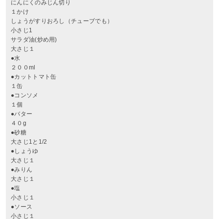
にんにくのみじん切り
１かけ
しょうがすりおろし（チューブでも）
小さじ1
サラダ油(炒め用)
大さじ１
●水
２００ml
●カットトマト缶
１缶
●コンソメ
１個
●バター
４０g
●砂糖
大さじ1と1/2
●しょうゆ
大さじ１
●みりん
大さじ１
●塩
小さじ１
●ソース
小さじ１