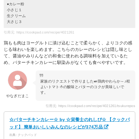
●カレー粉
小さじ１
生クリーム
大さじ３
引用元: https://cookpad.com/recipe/4021261
鶏もも肉はヨーグルトに漬け込むことで柔らかく、よりコクの感
じる味わいを楽しめます。こちらのカレーのレシピは隠し味とし
て、醤油やみりんなどの和食に使われる調味料を加えているた
め、バターチキンカレーに馴染みがなくても食べやすいです。
家族のリクエストで作りました🍛鶏肉やわらか～♪程
よいトマト🍅の酸味とバターのコクが美味しいで
す。
やなぎだまこ
引用元: https://cookpad.com/recipe/4021261/tsukurepos
☆バターチキンカレー☆ by ☆栄養士のれしぴ☆ 【クックパ
ッド】 簡単おいしいみんなのレシピが374万品
出典: クックパッド