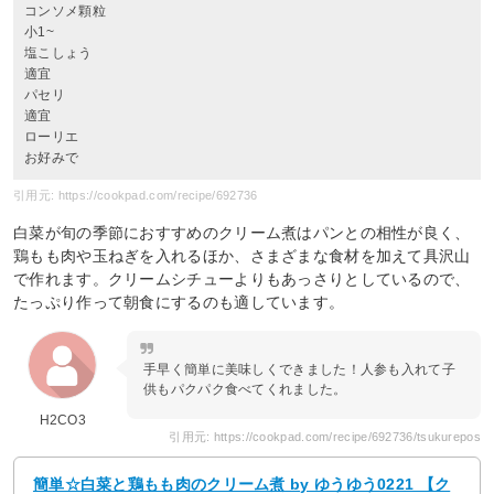
コンソメ顆粒
小1~
塩こしょう
適宜
パセリ
適宜
ローリエ
お好みで
引用元: https://cookpad.com/recipe/692736
白菜が旬の季節におすすめのクリーム煮はパンとの相性が良く、
鶏もも肉や玉ねぎを入れるほか、さまざまな食材を加えて具沢山
で作れます。クリームシチューよりもあっさりとしているので、
たっぷり作って朝食にするのも適しています。
手早く簡単に美味しくできました！人参も入れて子
供もパクパク食べてくれました。
H2CO3
引用元: https://cookpad.com/recipe/692736/tsukurepos
簡単☆白菜と鶏もも肉のクリーム煮 by ゆうゆう0221 【ク