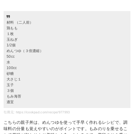
材料 （二人前）
鶏もも
１枚
玉ねぎ
1/2個
めんつゆ（３倍濃縮）
50cc
水
100cc
砂糖
大さじ１
玉子
３個
もみ海苔
適宜
引用元: https://cookpad.com/recipe/977993
こちらの親子丼は、めんつゆを使って手早く作れるレシピで、調
味料の分量も覚えやすいのがポイントです。もみのりを乗せるこ