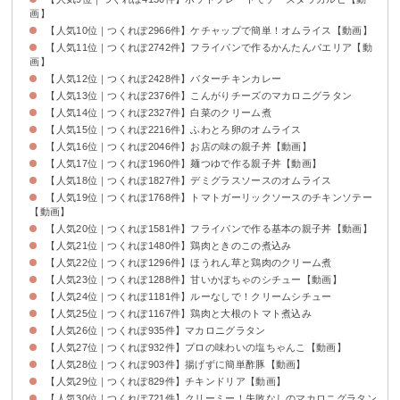
画】
【人気10位｜つくれぽ2966件】ケチャップで簡単！オムライス【動画】
【人気11位｜つくれぽ2742件】フライパンで作るかんたんパエリア【動
画】
【人気12位｜つくれぽ2428件】バターチキンカレー
【人気13位｜つくれぽ2376件】こんがりチーズのマカロニグラタン
【人気14位｜つくれぽ2327件】白菜のクリーム煮
【人気15位｜つくれぽ2216件】ふわとろ卵のオムライス
【人気16位｜つくれぽ2046件】お店の味の親子丼【動画】
【人気17位｜つくれぽ1960件】麺つゆで作る親子丼【動画】
【人気18位｜つくれぽ1827件】デミグラスソースのオムライス
【人気19位｜つくれぽ1768件】トマトガーリックソースのチキンソテー
【動画】
【人気20位｜つくれぽ1581件】フライパンで作る基本の親子丼【動画】
【人気21位｜つくれぽ1480件】鶏肉ときのこの煮込み
【人気22位｜つくれぽ1296件】ほうれん草と鶏肉のクリーム煮
【人気23位｜つくれぽ1288件】甘いかぼちゃのシチュー【動画】
【人気24位｜つくれぽ1181件】ルーなしで！クリームシチュー
【人気25位｜つくれぽ1167件】鶏肉と大根のトマト煮込み
【人気26位｜つくれぽ935件】マカロニグラタン
【人気27位｜つくれぽ932件】プロの味わいの塩ちゃんこ【動画】
【人気28位｜つくれぽ903件】揚げずに簡単酢豚【動画】
【人気29位｜つくれぽ829件】チキンドリア【動画】
【人気30位｜つくれぽ721件】クリーミー！失敗なしのマカロニグラタン