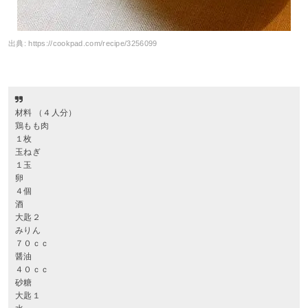
出典:
https://cookpad.com/recipe/3256099
材料 （４人分）
鶏もも肉
１枚
玉ねぎ
１玉
卵
４個
酒
大匙２
みりん
７０ｃｃ
醤油
４０ｃｃ
砂糖
大匙１