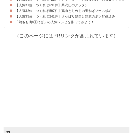
【人気31位｜つくれぽ691件】具沢山のグラタン
【人気32位｜つくれぽ597件】鶏肉としめじの玉ねぎソース炒め
【人気33位｜つくれぽ241件】さっぱり鶏肉と野菜のポン酢煮込み
「鶏もも肉×玉ねぎ」の人気レシピを作ってみよう！
（このページにはPRリンクが含まれています）