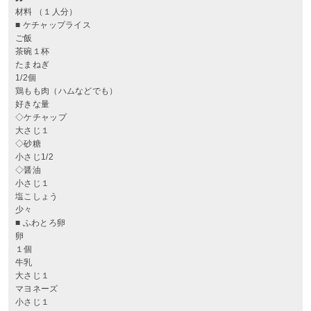
材料 （１人分）
■ ケチャップライス
ご飯
茶碗１杯
たまねぎ
1/2個
鶏もも肉（ハムなどでも）
好きな量
◇ケチャップ
大さじ１
◇砂糖
小さじ1/2
◇醤油
小さじ１
塩こしょう
少々
■ ふわとろ卵
卵
１個
牛乳
大さじ１
マヨネーズ
小さじ１