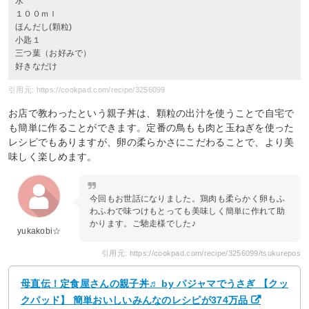
水
１００ｍｌ
ほんだし(顆粒)
小匙１
三つ葉（お好みで）
好きなだけ
引用元: https://cookpad.com/recipe/3256099
お店で教わったという親子丼は、顆粒の出汁を使うことで自宅で
も簡単に作ることができます。定番の鳥もも肉と玉ねぎを使った
レシピでもありますが、卵の柔らかさにこだわることで、より美
味しく楽しめます。
今回もお世話になりました。鶏肉も柔らかく卵もふ
わふわで味つけもとっても美味しく簡単に作れて助
かります。ご馳走様でした♪
yukakobi☆
引用元: https://cookpad.com/recipe/3256099/tsukurepos
母直伝！定食屋さんの親子丼♬ by パジャマでうさぎ 【クッ
クパッド】 簡単おいしいみんなのレシピが374万品