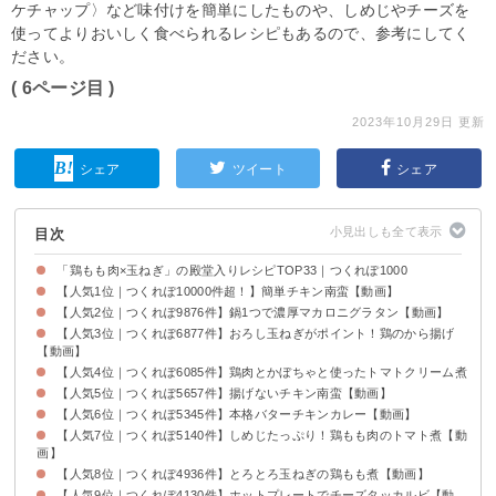
ケチャップ〉など味付けを簡単にしたものや、しめじやチーズを
使ってよりおいしく食べられるレシピもあるので、参考にしてく
ださい。
( 6ページ目 )
2023年10月29日 更新
シェア
ツイート
シェア
目次
「鶏もも肉×玉ねぎ」の殿堂入りレシピTOP33｜つくれぽ1000
【人気1位｜つくれぽ10000件超！】簡単チキン南蛮【動画】
【人気2位｜つくれぽ9876件】鍋1つで濃厚マカロニグラタン【動画】
【人気3位｜つくれぽ6877件】おろし玉ねぎがポイント！鶏のから揚げ
【動画】
【人気4位｜つくれぽ6085件】鶏肉とかぼちゃと使ったトマトクリーム煮
【人気5位｜つくれぽ5657件】揚げないチキン南蛮【動画】
【人気6位｜つくれぽ5345件】本格バターチキンカレー【動画】
【人気7位｜つくれぽ5140件】しめじたっぷり！鶏もも肉のトマト煮【動
画】
【人気8位｜つくれぽ4936件】とろとろ玉ねぎの鶏もも煮【動画】
【人気9位｜つくれぽ4130件】ホットプレートでチーズタッカルビ【動