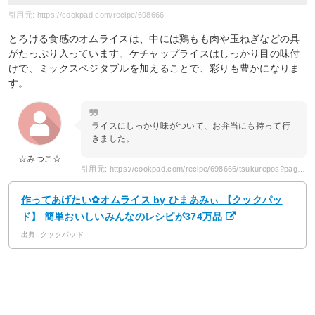
引用元: https://cookpad.com/recipe/698666
とろける食感のオムライスは、中には鶏もも肉や玉ねぎなどの具
がたっぷり入っています。ケチャップライスはしっかり目の味付
けで、ミックスベジタブルを加えることで、彩りも豊かになりま
す。
ライスにしっかり味がついて、お弁当にも持って行
きました。
☆みつこ☆
引用元: https://cookpad.com/recipe/698666/tsukurepos?page=3
作ってあげたい✿オムライス by ひまあみぃ 【クックパッ
ド】 簡単おいしいみんなのレシピが374万品
出典: クックパッド