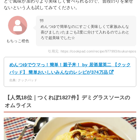
とで風味が加わりより美味しく食べられるので、普段のりを乗せ
ないという人も試してみてください。
めんつゆで簡単なのにすごく美味しくて家族みんな
喜びました♪たまごも2度に分けて入れるのでふわと
ろで超美味でした☆
もちっこ橙色
引用元: https://cookpad.com/recipe/977993/tsukurepos
めんつゆでウマっ！簡単！親子丼！ by 居酒屋英二 【クック
パッド】 簡単おいしいみんなのレシピが374万品
出典: クックパッド
【人気18位｜つくれぽ1827件】デミグラスソースの
オムライス