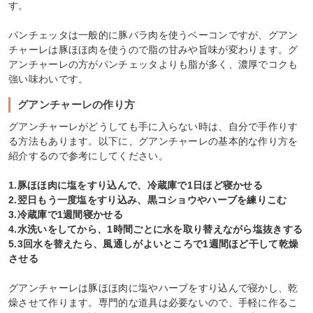
す。
パンチェッタは一般的に豚バラ肉を使うベーコンですが、グアン
チャーレは豚ほほ肉を使うので脂の甘みや旨味が変わります。グ
アンチャーレの方がパンチェッタよりも脂が多く、濃厚でコクも
強い味わいです。
グアンチャーレの作り方
グアンチャーレがどうしても手に入らない時は、自分で手作りす
る方法もあります。以下に、グアンチャーレの基本的な作り方を
紹介するので参考にしてください。
1.豚ほほ肉に塩をすり込んで、冷蔵庫で1日ほど寝かせる
2.翌日もう一度塩をすり込み、黒コショウやハーブを練りこむ
3.冷蔵庫で1週間寝かせる
4.水洗いをしてから、1時間ごとに水を取り替えながら塩抜きする
5.3回水を替えたら、風通しがよいところで1週間ほど干して乾燥
させる
グアンチャーレは豚ほほ肉に塩やハーブをすり込んで寝かし、乾
燥させて作ります。専門的な道具は必要ないので、手軽に作るこ