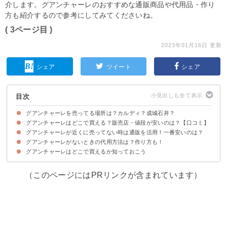
介します。グアンチャーレのおすすめな通販商品や代用品・作り
方も紹介するので参考にしてみてくださいね。
( 3ページ目 )
2023年01月16日 更新
シェア
ツイート
シェア
目次
グアンチャーレを売ってる場所は？カルディ？成城石井？
グアンチャーレはどこで買える？販売店・値段が安いのは？【口コミ】
グアンチャーレの売ってる場所・販売店の一覧
グアンチャーレが近くに売ってない時は通販を活用！一番安いのは？
①イータリー（1800円/100g）
②成城石井（-円）
③イカリスーパー（-円）
④DEAN&DELICA（700円/50g）
⑤サポーレ（900円/60g）
グアンチャーレがないときの代用方法は？作り方も！
①楽天市場｜グアンチャーレ 豚の塩漬け 量り売り（7020円/1kg）
②WORK-ITALIA｜ボッテガ・ディ・アド グアンチャーレ・クルード（-
③AMBROSIA｜グアンチャーレ（1000円）
円）
グアンチャーレはどこで買えるか知っておこう
グアンチャーレの代用品
グアンチャーレの作り方
（このページにはPRリンクが含まれています）