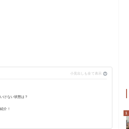
はいけない状態は？
が高い
を紹介！
い
ある
1
？
う