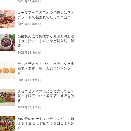
2024年02月08日
コーラアップの昔と今の違いは？オ
ブラートで包まれてたって本当？
2023年12月03日
発酵あんこで失敗する原因と対処法
｜水っぽい・まずいなど場合別に解
説！
2023年12月01日
たべっ子どうぶつのキャラクター全
種類・名前一覧！人気ランキング
も！
2023年11月20日
チョコビアイスはどこで売ってる？
現在は販売中止？販売店・通販を調
査！
2023年09月25日
柿の種のピーナッツだけはどこで買
える？最安は？販売店を口コミと紹
介！