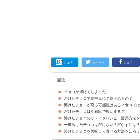
シェア
ツイート
シェア
目次
チョコが溶けてしまった…
溶けたチョコで食中毒に？食べれるの？
溶けたチョコが腐る可能性はある？食べて
溶けたチョコは基本的に食べて問題ない
溶けたチョコは風味が落ちることも知っておこう
溶けたチョコは冷蔵庫で復活する？
溶けたチョコが腐ることは基本的にない
溶けたチョコで腹痛になる原因は他にある可能性
ただし生チョコは腐ることがあるので注意
溶けたチョコのリメイクレシピ・活用方法
溶けたチョコを冷蔵庫に入れただけでは復活しな
溶けたチョコを冷蔵庫に入れると白くなることが
白くなったチョコはテンパリングで復活可能
一度溶けたチョコは溶けない？溶かすには
①簡単チョコフォンデュ
②ホットチョコレートミルク
③レンジで簡単！パンに塗るチョコクリーム
溶けたチョコを美味しく食べる方法を知ろ
一度溶けたチョコは分離しやすい
一度溶けたチョコを溶かす方法