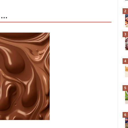
2
た…
3
4
5
6