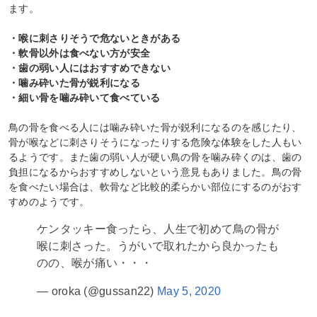
ます。
・喉に刺さりそうで危ないときがある
・軟骨以外は食べない方が安全
・歯の弱い人にはおすすめできない
・噛み砕いた骨が鋭利になる
・細い骨を噛み砕いて食べている
鳥の骨を食べる人には噛み砕いた骨が鋭利になるのを感じたり、
骨が喉などに刺さりそうになったりする危険な体験をした人もい
るようです。また歯の弱い人が硬い鳥の骨を噛み砕くのは、歯の
負担になるからおすすめしないという意見もありました。鳥の骨
を食べたい場合は、軟骨など比較的柔らかい部位にするのがおす
すめのようです。
ケンタッキー食ったら、人生で初めて鳥の骨が
喉に刺さった。うがいで取れたから良かったも
のの、喉が痛い・・・
— oroka (@gussan22)
May 5, 2020