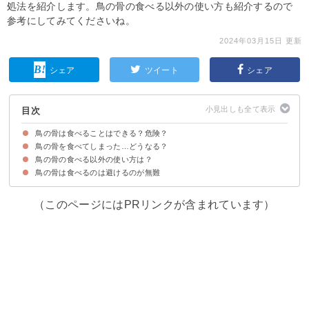
処法を紹介します。鳥の骨の食べる以外の使い方も紹介するので
参考にしてみてくださいね。
2024年03月15日 更新
シェア
ツイート
シェア
目次
鳥の骨は食べることはできる？危険？
鳥の骨を食べてしまった…どうなる？
鳥の骨を食べるのは危険なので避けるべき
鳥の骨を食べる人の意見・口コミ
鳥の骨の食べる以外の使い方は？
鳥の骨を飲み込んだ後に何もなければ大丈夫
不安・体調に異変があれば医療機関を受診しよう
鳥の骨は食べるのは避けるのが無難
（このページにはPRリンクが含まれています）