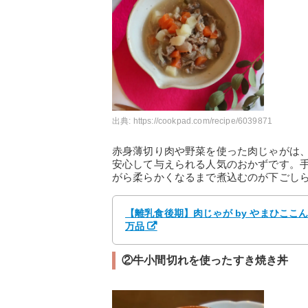
出典:
https://cookpad.com/recipe/6039871
赤身薄切り肉や野菜を使った肉じゃがは
安心して与えられる人気のおかずです。
がら柔らかくなるまで煮込むのが下ごし
【離乳食後期】肉じゃが by やまひここ
万品
②牛小間切れを使ったすき焼き丼