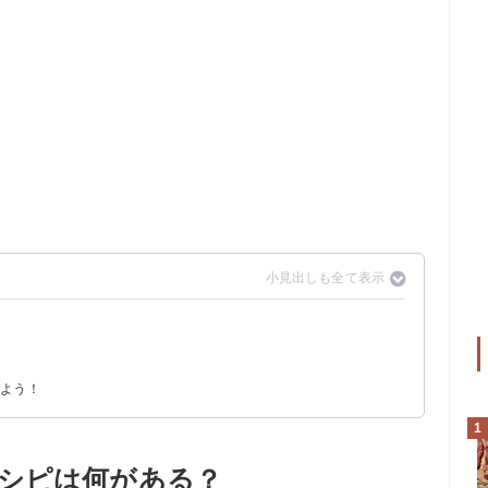
？
込みご飯
みよう！
1
シピは何がある？