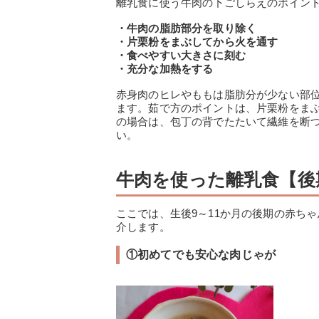
離乳食に使う牛肉の下ごしらえのポイン
・牛肉の脂肪部分を取り除く
・片栗粉をまぶしてから火を通す
・食べやすい大きさに刻む
・充分な加熱をする
赤身肉のヒレやももは脂肪分が少ない部
ます。茹で方のポイントは、片栗粉をま
の場合は、包丁の背でたたいて繊維を断
い。
牛肉を使った離乳食【後
ここでは、生後9～11か月の後期の赤ち
介します。
①初めてでも安心な肉じゃが