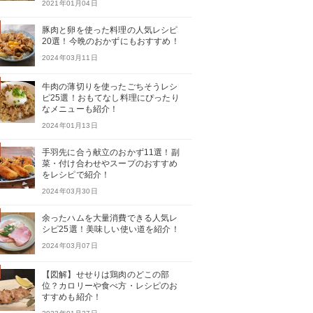
2021年01月04日
豚肉と卵を使った料理の人気レシピ
20選！今晩のおかずにもおすすめ！
2024年03月11日
牛肉の薄切りを使ったごちそうレシ
ピ25選！おもてなし料理にぴったり
なメニューも紹介！
2024年01月13日
手羽先に合う献立のおかず11選！副
菜・付け合わせやスープのおすすめ
をレシピで紹介！
2024年03月30日
余ったハムを大量消費できる人気レ
シピ25選！美味しい使い道を紹介！
2024年03月07日
【図解】せせりは鶏肉のどこの部
位？カロリーや食べ方・レシピのお
すすめも紹介！