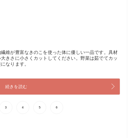
物繊維が豊富なきのこを使った体に優しい一品です。具材
い大きさに小さくカットしてください。野菜は茹でてカッ
短になります。
続きを読む
3
4
5
6