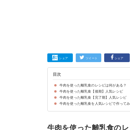
シェア
ツイート
シェア
目次
牛肉を使った離乳食のレシピは何がある？
牛肉を使った離乳食【後期】人気レシピ
牛肉を使った離乳食はいつから？どの部位がいい
離乳食に使う牛肉の下ごしらえのポイント
牛肉を使った離乳食【完了期】人気レシピ
①初めてでも安心な肉じゃが
②牛小間切れを使ったすき焼き丼
③牛肉のみぞれ煮
④肉団子の野菜あんかけ
⑤トマトクリームドリア
⑥簡単な下ごしらえで作れる牛肉とごぼうの炊き
⑦牛トマト
⑧ビビンバ
⑨混ぜて焼くだけ肉じゃが風おやき
⑩ミートソース
⑪ボルシチ
牛肉を使った離乳食を人気レシピで作って
①牛ひき肉と豆腐の野菜あんかけ
②牛肉と野菜のあんかけ
③牛肉と根菜の煮物
④ハヤシライス
⑤混ぜて焼くだけひじきハンバーグ
⑥アスパラの牛肉巻き
⑦ひき肉とピーマン炒め
⑧ビーフストロガノフ
⑨牛肉とにらのうどん
⑩肉野菜ミックス
⑪肉かぼちゃ
牛肉を使った離乳食のレ