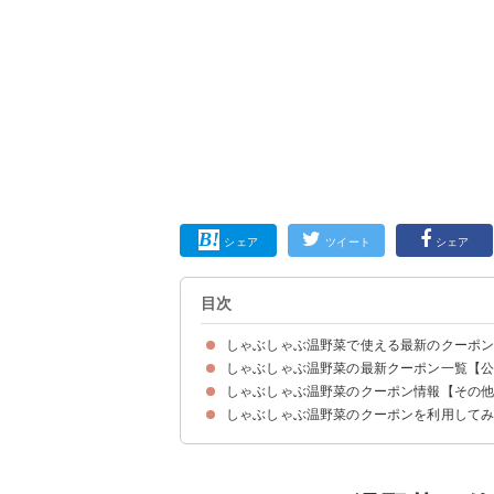
シェア
ツイート
シェア
目次
しゃぶしゃぶ温野菜で使える最新のクーポ
しゃぶしゃぶ温野菜の最新クーポン一覧【
しゃぶしゃぶ温野菜のクーポン情報【その
アプリダウンロード特典！500円OFF
ブロンズ会員限定！ランクアップ特典 お会計から1
しゃぶしゃぶ温野菜のクーポンを利用して
ソフトドリンク飲み放題（528円→無料）
お会計から平日10％OFF・土日祝日５％OFF
【終了済み】【店舗限定ポッキリ宴会】温野菜コー