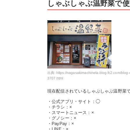
しゃぶしゃぶ温野菜で使
出典:
https://nagasakimachineta.blog.fc2.com/blog-
3707.html
現在配信されているしゃぶしゃぶ温野菜
・公式アプリ・サイト：◯
・チラシ：×
・スマートニュース：×
・グノシー：×
・PayPay：×
・LINE：×