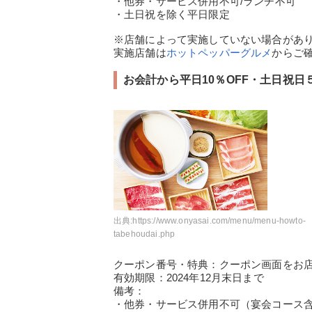
・他券・サービス併用不可/ランチ不可
・土日祝を除く平日限定
※店舗によって実施していない場合があ
実施店舗は
ホットペッパーグルメ
からご
お会計から平日10％OFF・土日祝日５
出典:
https://www.onyasai.com/menu/menu-howto-
tabehoudai.php
クーポン番号・特典：クーポン画面をお
有効期限：2024年12月末日まで
備考：
・他券・サービス併用不可（宴会コース含