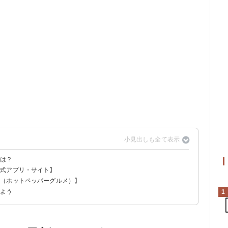
ンは？
公式アプリ・サイト】
他（ホットペッパーグルメ）】
000円OFF
みよう
1
ス＋生ビール飲み放題付き（5456円→5000円）