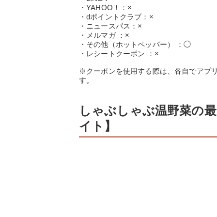
・YAHOO！：×
・dポイントクラブ：×
・ニュースパス：×
・メルマガ ：×
・その他（ホットペッパー） ：◯
・レシートクーポン ：×
※クーポンを使用する際は、各自でアプ
す。
しゃぶしゃぶ温野菜の最
イト】