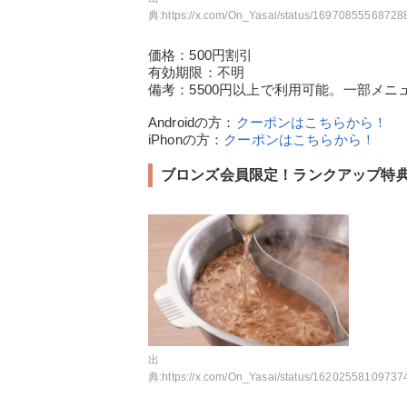
典:
https://x.com/On_Yasai/status/1697085556872884522/ph
価格：500円割引
有効期限：不明
備考：5500円以上で利用可能。一部メ
Androidの方：
クーポンはこちらから！
iPhonの方：
クーポンはこちらから！
ブロンズ会員限定！ランクアップ特典 
出
典:
https://x.com/On_Yasai/status/1620255810973745152/ph