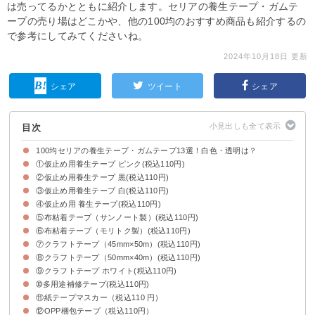
は売ってるかとともに紹介します。セリアの養生テープ・ガムテ
ープの売り場はどこかや、他の100均のおすすめ商品も紹介するの
で参考にしてみてくださいね。
2024年10月18日 更新
シェア
ツイート
シェア
目次
100均セリアの養生テープ・ガムテープ13選！白色・透明は？
①仮止め用養生テープ ピンク(税込110円)
今回紹介する100均セリアの養生テープ・ガムテープ
セリアの養生テープ・ガムテープの売り場・コーナーはどこ？
②仮止め用養生テープ 黒(税込110円)
仮止め用養生テープ ピンクの概要
仮止め用養生テープ ピンクの特徴・評判
③仮止め用養生テープ 白(税込110円)
仮止め用養生テープ 黒の概要
仮止め用養生テープ 黒の特徴・評判
④仮止め用 養生テープ(税込110円)
仮止め用養生テープ 白の概要
仮止め用養生テープ 白の特徴・評判
⑤布粘着テープ（サンノート製）(税込110円)
仮止め用 養生テープの概要
仮止め用 養生テープの特徴・評判
⑥布粘着テープ（モリトク製）(税込110円)
布粘着テープ（サンノート製）の概要
布粘着テープの特徴・評判
⑦クラフトテープ（45mm×50m）(税込110円)
布粘着テープ（モリトク製）の概要
布粘着テープ（モリトク製）の特徴・評判
⑧クラフトテープ（50mm×40m）(税込110円)
クラフトテープ（45mm×50m）の概要
クラフトテープ（45mm×50m）の特徴・評判
⑨クラフトテープ ホワイト(税込110円)
クラフトテープ（50mm×40m）の概要
クラフトテープ（50mm×40m）の特徴・評判
➉多用途補修テープ(税込110円)
クラフトテープ ホワイトの概要
クラフトテープ ホワイトの特徴・評判
⑪紙テープマスカー（税込110 円）
多用途補修テープの概要
多用途補修テープの特徴・評判
⑫OPP梱包テープ（税込110円）
紙テープマスカーの概要
紙テープマスカーの特徴・評判