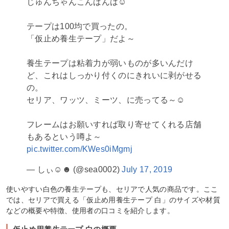
じゅんちゃんこんばんは☺
テープは100均で買ったの。
「仮止め養生テープ」だよ～
養生テープは粘着力が弱いものが多いんだけ
ど、これはしっかり付くのにきれいに剥がせる
の。
セリア、ワッツ、ミーツ、に売ってる～☺
フレームはお願いすれば取り寄せてくれる店舗
もあるという噂よ～
pic.twitter.com/KWes0iMgmj
— しぃ☺︎☻ (@sea0002)
July 17, 2019
使いやすい白色の養生テープも、セリアで人気の商品です。ここ
では、セリアで買える「仮止め用養生テープ 白」のサイズや材質
などの概要や特徴、使用者の口コミを紹介します。