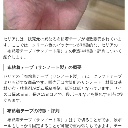
セリアには、販売元の異なる布粘着テープが複数販売されていま
す。ここでは、クリーム色のパッケージが特徴的な、セリアの
「布粘着テープ（サンノート製）」の概要や特徴・評判について
紹介します。
布粘着テープ（サンノート製）の概要
セリアの「布粘着テープ（サンノート製）」は、クラフトテープ
よりも頑丈な商品です。販売元は大阪府のサンノート、材質は基
材が布・粘着剤がゴム系粘着剤、紙管は紙となっています。サイ
ズは幅50ｍｍ、長さ13ｍほどで、段ボールなどを梱包する時に役
立ちます。
布粘着テープの特徴・評判
「布粘着テープ（サンノート製）」は手で切ることができ、段ボ
ールもしっかり固定することが可能で重ね張りもできます。テー