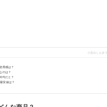
？使用感は？
は？
なのは？
00均だと？
！最安値は？
み799円)
円)
0円)
060（660円）
抗菌 湯のみ（1,298円）
2,750円）