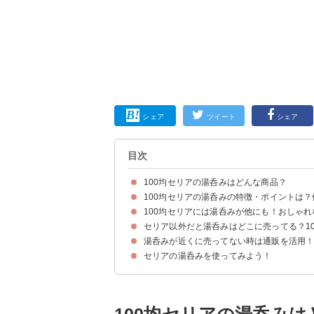
シェア
ツイート
シェア
目次
100均セリアの湯呑みはどんな商品？
100均セリアの湯呑みの特徴・ポイントは
100均セリアの湯呑みの概要
100均セリアの湯呑みの値段・材質
100均セリアの湯呑みはどこに売ってる？売り場
100均セリアには湯呑みが他にも！おしゃれ
セリア以外だと湯呑みはどこに売ってる？1
①湯呑み 寿司(税込110円)
②湯呑み 段彫り(税込110円)
③四葉のクローバー湯呑み(税込110円)
湯呑みが近くに売ってない時は通販を活用
セリア以外の湯呑みの売ってる場所・販売店一覧
おすすめ①ニトリ｜寿司湯のみ ネコメイカン(税込
おすすめ②ダイソー｜寿司湯呑 魚文字(税込み330
おすすめ③キャンドゥ｜美濃焼 湯呑 白(税込み11
セリアの湯呑みを使ってみよう！
①Amazon｜美濃焼 桜の舞 反り 湯呑 ピンク W20
③Yahoo！ショッピング｜やさしい彩りシリーズ 
③楽天市場｜波佐見焼 湯呑み ペアセット 一珍菊（