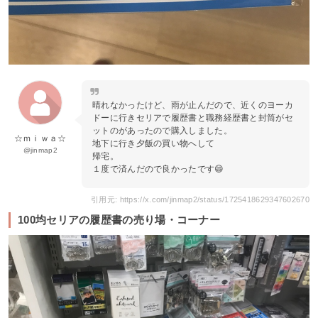
晴れなかったけど、雨が止んだので、近くのヨーカ
ドーに行きセリアで履歴書と職務経歴書と封筒がセ
ットのがあったので購入しました。
☆ｍｉｗａ☆
地下に行き夕飯の買い物へして
@jinmap2
帰宅。
１度で済んだので良かったです😄
引用元: https://x.com/jinmap2/status/1725418629347602670
100均セリアの履歴書の売り場・コーナー