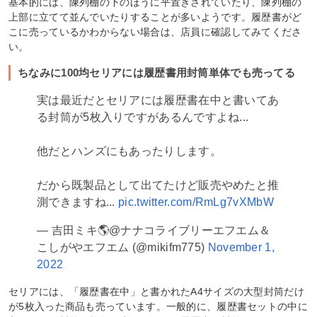
基本的には、陳列棚の下のほうに平置きされていたり、陳列棚の
上部に立てて並んでいたりすることが多いようです。履歴書がど
こに売っているかわからない場合は、店員に確認してみてくださ
い。
ちなみに100均セリアには履歴書用封筒単体でも売ってる
実は最近だとセリアには履歴書在中と書いてあ
る封筒が5枚入りですがあるんですよね...
他だとハンズにもあったりします。
だから既製品として出てたけど販売やめたと推
測できますね...
pic.twitter.com/RmLg7vXMbW
— 吉田ミキ🌎@ナナコライブリーエフエム＆
こしがやエフエム (@mikifm775)
November 1,
2022
セリアには、「履歴書在中」と書かれたA4サイズの大型封筒だけ
が5枚入った商品も売っています。一般的に、履歴書セットの中に