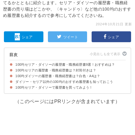
てるかとともに紹介します。セリア・ダイソーの履歴書・職務経
歴書の売り場はどこかや、〈キャンドゥ〉など他の100均のおすす
め履歴書も紹介するので参考にしてみてくださいね。
2024年10月21日 更新
シェア
ツイート
シェア
目次
100均セリア・ダイソーの履歴書・職務経歴書9選！おすすめは？
100均セリアの履歴書・職務経歴書は？封筒付きは？
今回紹介する100均セリア・ダイソーの履歴書
100均で履歴書を購入する際は選び方に注意しよう
100均ダイソーの履歴書・職務経歴書は？白色・A4は？
①一般用履歴書用紙B5(税込110円)
②パート・アルバイト用履歴書用紙A4(税込110円)
③パート・アルバイト用履歴書用紙B5(税込110円)
④転職者用履歴書用紙A4(税込110円)
100均セリアの履歴書の売り場・コーナー
ちなみに100均セリアには履歴書用封筒単体でも売ってる
ダイソー・セリア以外の100均のおすすめ履歴書も知っておこう
①一般用履歴書用紙B5(税込110円)
②履歴書用紙B5(税込110円)
③履歴書用紙(税込110円)
④一般用・性別欄なし履歴書用紙B5(税込110円)
⑤パート・アルバイト用履歴書用紙A4(税込110円)
100均ダイソーの履歴書の売り場・コーナー
100均セリア・ダイソーで履歴書を買ってみよう！
①キャンドゥ｜一般用履歴書用紙B5(税込110円)
②キャンドゥ｜転職用履歴書A4(税込110円)
③ワッツ｜パート・アルバイト用履歴書用紙A4(税込110円)
（このページにはPRリンクが含まれています）