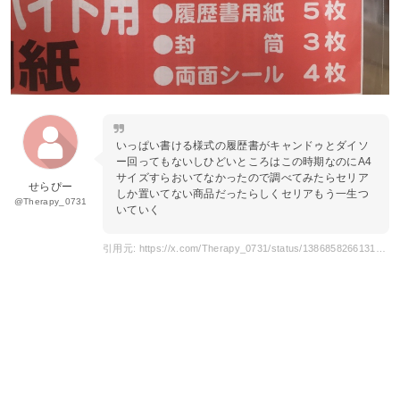
いっぱい書ける様式の履歴書がキャンドゥとダイソ
ー回ってもないしひどいところはこの時期なのにA4
サイズすらおいてなかったので調べてみたらセリア
せらぴー
しか置いてない商品だったらしくセリアもう一生つ
@Therapy_0731
いていく
引用元: https://x.com/Therapy_0731/status/1386858266131529728