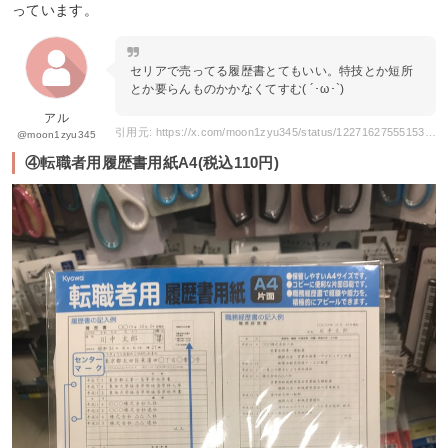
っています。
セリアで売ってる履歴書とてもいい。特技とか短所
とか要らんものかかなくてすむ( ´･ω･`)
アル
引用元: https://x.com/moon1zyu345/status/1227162755515314177
@moon1zyu345
④転職者用履歴書用紙A4(税込110円)