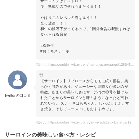
サーロインはトロトロ！
少し熟成なのでそれもまたうま！！
やはりこのレベルの肉は違う！！
全っ然違う！！
和牛の値段下がってるので、1回外食呑み我慢すれば
食べられる😆🌸
#松阪牛
#おうちステーキ
引用元: https://mobile.twitter.com/manunusan/status/1280454033841373184
【サーロイン】リブロースからモモに続く部位。柔
らかく甘みがあり、ジューシーな霜降りが多いのが
特徴。あまりの美味しさにサー(Sir)の称号を授けら
Twitterの口コミ
れたことからサーロインと呼ぶようになったと言わ
れている。 ステーキはもちろん、しゃぶしゃぶ、す
き焼き、そしてローストにもおすすめです。
引用元: https://mobile.twitter.com/yakinikuda1suk1/status/1281570292008013826
サーロインの美味しい食べ方・レシピ