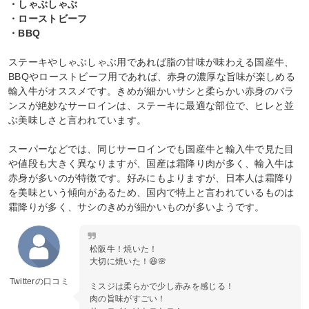
・しゃぶしゃぶ
・ローストビーフ
・BBQ
ステーキやしゃぶしゃぶ用であれば脂の甘味が味わえる国産牛、
BBQやローストビーフ用であれば、赤身の濃厚な旨味が楽しめる
輸入牛がオススメです。きめが細かいサシと柔らかい赤身のバラ
ンスが絶妙なサーロインは、ステーキに最適な部位で、ヒレと並
ぶ美味しさと言われています。
スーパーなどでは、同じサーロインでも国産牛と輸入牛で見た目
や値段も大きく異なりますが、国産は霜降り肉が多く、輸入牛は
赤身が多いのが特徴です。好みにもよりますが、日本人は霜降り
を美味という傾向があるため、国内で特上と言われているものは
霜降りが多く、サシのきめが細かいものが多いようです。
松阪牛！焼いた！
大切に焼いた！😆🌸
Twitterの口コミ
ミスジは柔らかで少し赤みを感じる！
肉の旨味がすごい！