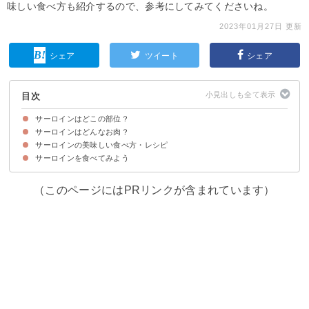
味しい食べ方も紹介するので、参考にしてみてくださいね。
2023年01月27日 更新
シェア
ツイート
シェア
目次
サーロインはどこの部位？
サーロインはどんなお肉？
サーロインはロース肉の一部
サーロインとリブロースの違い
サーロインと肩ロースの違い
サーロインの美味しい食べ方・レシピ
サーロインの名前の由来・語源
サーロインの味・肉質や食べ方のおすすめ【口コミ】
サーロインを食べてみよう
サーロインのローストビーフ
②牛サーロインのタリアータ
③牛サーロインのカツ
（このページにはPRリンクが含まれています）