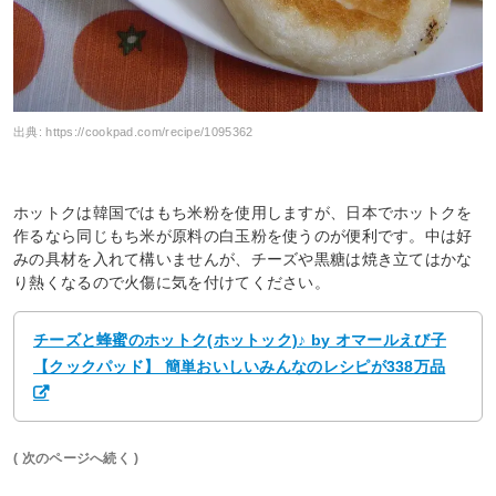
出典:
https://cookpad.com/recipe/1095362
ホットクは韓国ではもち米粉を使用しますが、日本でホットクを
作るなら同じもち米が原料の白玉粉を使うのが便利です。中は好
みの具材を入れて構いませんが、チーズや黒糖は焼き立てはかな
り熱くなるので火傷に気を付けてください。
チーズと蜂蜜のホットク(ホットック)♪ by オマールえび子
【クックパッド】 簡単おいしいみんなのレシピが338万品
( 次のページへ続く )