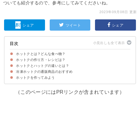
ついても紹介するので、参考にしてみてくださいね。
2023年09月08日 更新
シェア
ツイート
シェア
目次
ホットクとは？どんな食べ物？
ホットクの作り方・レシピは？
ホットクは韓国発祥のスイーツ
ホットクの中身の種類
ホットクの味は？美味しい？
ホットクとハットグの違いとは？
材料
作り方・レシピ
冷凍ホットクの通販商品のおすすめ
ホットクとハットグは別の食べ物
ホットクを作ってみよう
①チーズ＆ベーコンホットク
②ホットク
（このページにはPRリンクが含まれています）