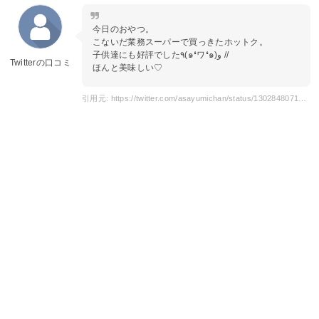
今日のおやつ。
こないだ業務スーパーで買っきたホットク。
子供達にも好評でした٩(๑❛ワ❛๑)و //
Twitterの口コミ
ほんと美味しい♡
引用元: https://twitter.com/asayumichan/status/1302848071844261888?s=20