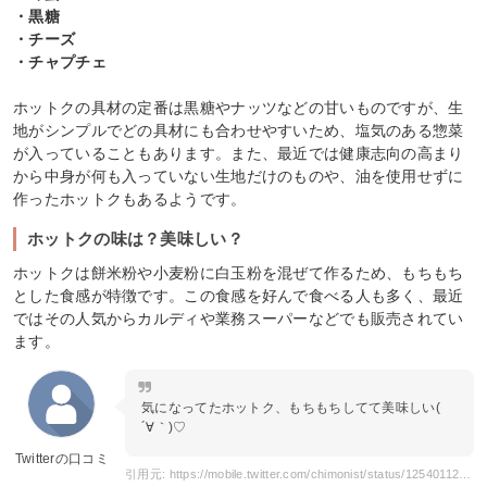
・黒糖
・チーズ
・チャプチェ
ホットクの具材の定番は黒糖やナッツなどの甘いものですが、生
地がシンプルでどの具材にも合わせやすいため、塩気のある惣菜
が入っていることもあります。また、最近では健康志向の高まり
から中身が何も入っていない生地だけのものや、油を使用せずに
作ったホットクもあるようです。
ホットクの味は？美味しい？
ホットクは餅米粉や小麦粉に白玉粉を混ぜて作るため、もちもち
とした食感が特徴です。この食感を好んで食べる人も多く、最近
ではその人気からカルディや業務スーパーなどでも販売されてい
ます。
気になってたホットク、もちもちしてて美味しい(
´∀｀)♡
Twitterの口コミ
引用元: https://mobile.twitter.com/chimonist/status/1254011234631823362