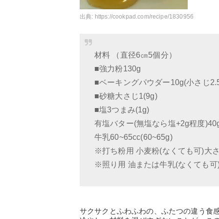
出典:
https://cookpad.com/recipe/1830956
材料 （直径6㎝5個分）
■強力粉130g
■ベーキングパウダー10g(小さじ2.5
■砂糖大さじ1(9g)
■塩3つまみ(1g)
有塩バター(無塩なら塩+2g程度)40
牛乳60~65cc(60~65g)
※打ち粉用 小麦粉(なくても可)大さ
※照り用 油または牛乳(なくても可
サクサクとふわふわの、ふたつの違う食