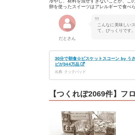
冷やし、材料を混ぜすぎないことが、こ
卵を使ったスイーツはアレルギーで食べ
こんなに美味しい
て、びっくりです
だとさん
30分で朝食☆ビスケットスコーン by 
ピが344万品
出典: クックパッド
【つくれぽ2069件】フ