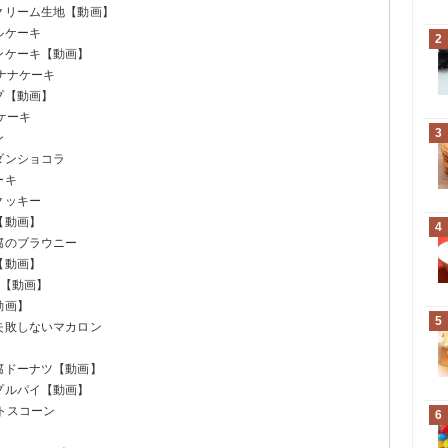
クリーム生地【動画】
ルケーキ
2
ンケーキ【動画】
バナナケーキ
プ【動画】
ケーキ
3
ン
ダンショコラ
ーキ
クッキー
【動画】
4
腐のブラウニー
【動画】
ル【動画】
動画】
5
失敗しないマカロン
腐ドーナツ【動画】
プルパイ【動画】
ットスコーン
6