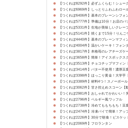
【つくれぽ8292件】必ずふくらむ！シュー
【つくれぽ6969件】しっとりふわふわロー
【つくれぽ6406件】基本のプレーンシフォ
【つくれぽ5777件】準備は10分！お店の
【つくれぽ5331件】生地が美味しいクレー
【つくれぽ5141件】焼くまで15分！りんご
【つくれぽ4440件】基本のプレーンマフィ
【つくれぽ4004件】温かいケーキ！フォン
【つくれぽ3817件】本格苺のレアチーズケ
【つくれぽ3658件】簡単！アイスボックス
【つくれぽ3513件】チョコチップマフィン
【つくれぽ3414件】バター不使用！濃厚豆
【つくれぽ3398件】ほっこり黄金！大学芋
【つくれぽ3389件】材料4つ！スノーボー
【つくれぽ3062件】甘さ控えめスコーン【
【つくれぽ2981件】おしゃれでかわいい！
【つくれぽ2796件】ベルギー風ワッフル
【つくれぽ2738件】冷めてももちもち！豆
【つくれぽ2474件】冷凍パイで簡単！アッ
【つくれぽ2226件】30分で朝食！ビスケ
【つくれぽ2069件】フロランタン