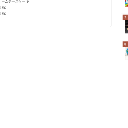
リームチーズケーキ
動画】
動画】
7
！
8