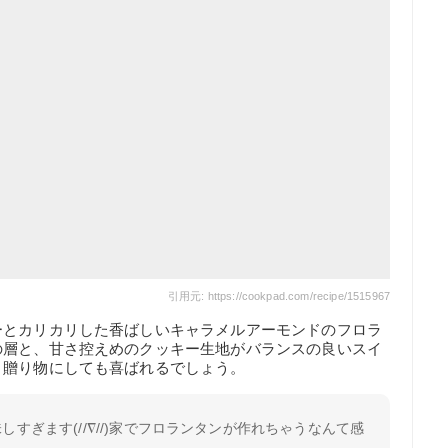
引用元: https://cookpad.com/recipe/1515967
ーとカリカリした香ばしいキャラメルアーモンドのフロラ
の層と、甘さ控えめのクッキー生地がバランスの良いスイ
、贈り物にしても喜ばれるでしょう。
しすぎます(//∇//)家でフロランタンが作れちゃうなんて感