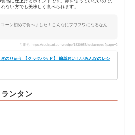
の食感に仕上げるポイントです。卵を使っていないので、
られない方でも美味しく食べられます。
スコーン初めて食べました！こんなにフワフワになるなん
。
引用元: https://cookpad.com/recipe/1830956/tsukurepos?page=2
うさぎのりゅう 【クックパッド】 簡単おいしいみんなのレシ
ロランタン