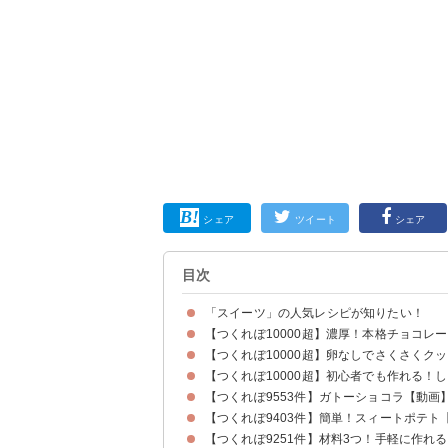
シェア
ツイート
シェア
目次
「スイーツ」の人気レシピが知りたい！
【つくれぽ10000超】濃厚！本格チョコレ
【つくれぽ10000超】卵なしでさくさくク
【つくれぽ10000超】初心者でも作れる！
【つくれぽ9553件】ガトーショコラ【動画
【つくれぽ9403件】簡単！スィートポテト
【つくれぽ9251件】材料3つ！手軽に作れ