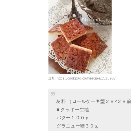
出典:
https://cookpad.com/recipe/1515967
材料 （ロールケーキ型２８×２８
■ クッキー生地
バター１００ｇ
グラニュー糖３０ｇ