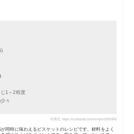
)
g
じ1～2程度
)少々
引用元: https://cookpad.com/recipe/1830956
感が同時に味わえるビスケットのレシピです。材料をよく