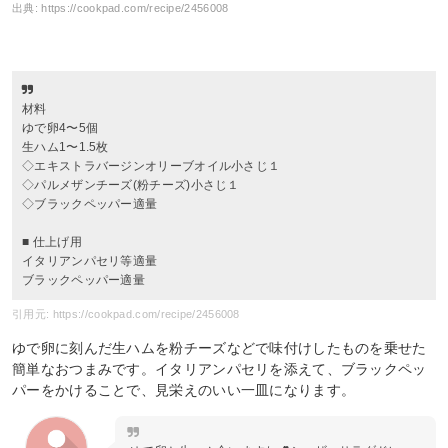
出典:
https://cookpad.com/recipe/2456008
材料
ゆで卵4〜5個
生ハム1〜1.5枚
◇エキストラバージンオリーブオイル小さじ１
◇パルメザンチーズ(粉チーズ)小さじ１
◇ブラックペッパー適量
■ 仕上げ用
イタリアンパセリ等適量
ブラックペッパー適量
引用元: https://cookpad.com/recipe/2456008
ゆで卵に刻んだ生ハムを粉チーズなどで味付けしたものを乗せた
簡単なおつまみです。イタリアンパセリを添えて、ブラックペッ
パーをかけることで、見栄えのいい一皿になります。