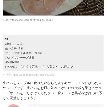
出典:
https://cookpad.com/recipe/335564
材料 （2人分）
生ハム6～8枚
オリーブオイル適量（大1弱～）
パルメザンチーズ適量
黒胡椒適量
かいわれ（もしくは万能ネギ・大葉など）お好みで
引用元: https://cookpad.com/recipe/335564
生ハムをシンプルに食べたいならおすすめの、ワインにぴったり
のレシピです。生ハムをお皿に並べてかいわれ大根を乗せてオリ
ーブオイルをふりかけてください。粉チーズと黒胡椒は好みに応
じて調整しましょう。