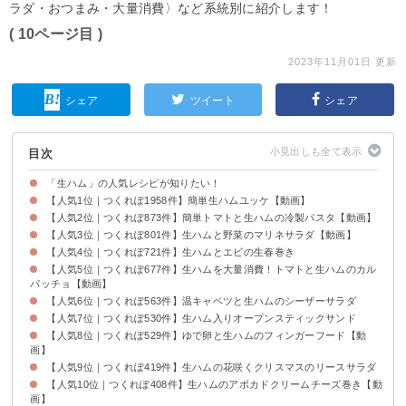
ラダ・おつまみ・大量消費〉など系統別に紹介します！
( 10ページ目 )
2023年11月01日 更新
シェア
ツイート
シェア
目次
「生ハム」の人気レシピが知りたい！
【人気1位｜つくれぽ1958件】簡単生ハムユッケ【動画】
【人気2位｜つくれぽ873件】簡単トマトと生ハムの冷製パスタ【動画】
【人気3位｜つくれぽ801件】生ハムと野菜のマリネサラダ【動画】
【人気4位｜つくれぽ721件】生ハムとエビの生春巻き
【人気5位｜つくれぽ677件】生ハムを大量消費！トマトと生ハムのカル
パッチョ【動画】
【人気6位｜つくれぽ563件】温キャベツと生ハムのシーザーサラダ
【人気7位｜つくれぽ530件】生ハム入りオープンスティックサンド
【人気8位｜つくれぽ529件】ゆで卵と生ハムのフィンガーフード【動
画】
【人気9位｜つくれぽ419件】生ハムの花咲くクリスマスのリースサラダ
【人気10位｜つくれぽ408件】生ハムのアボカドクリームチーズ巻き【動
画】