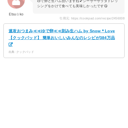
ゆで卵と生ハム合いますね💕シーザーサラダドレッ
シングをかけて食べても美味しかったです😋
Etsu☆ko
引用元: https://cookpad.com/recipe/2456008
速攻おつまみ≪≪ゆで卵≪≪刻み生ハム by Snow＊Love
【クックパッド】 簡単おいしいみんなのレシピが384万品
出典: クックパッド