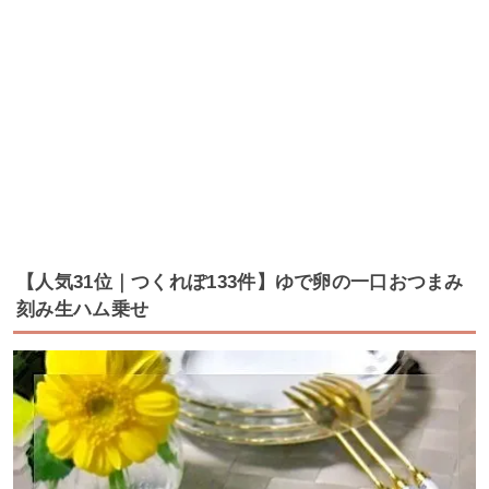
【人気31位｜つくれぽ133件】ゆで卵の一口おつまみ
刻み生ハム乗せ