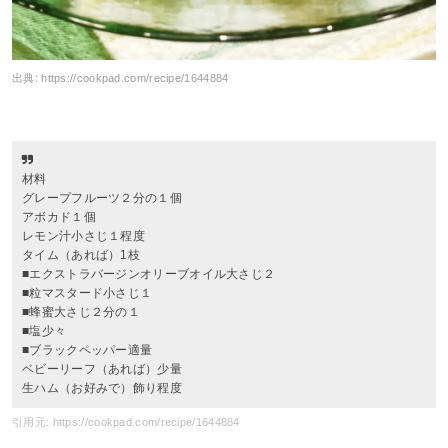
出典:
https://cookpad.com/recipe/1644884
材料
グレープフルーツ２分の１個
アボカド１個
レモン汁小さじ１程度
タイム（あれば）1枝
■エクストラバージンオリーブオイル大さじ２
■粒マスタード小さじ１
■蜂蜜大さじ２分の１
■塩少々
■ブラックペッパー適量
ベビーリーフ（あれば）少量
生ハム（お好みで）飾り程度
引用元: https://cookpad.com/recipe/1644884