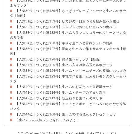
【人気29位｜つくれぽ144件】アボカドと生ハムとクリームチーズのおつ
まみサラダ
【人気30位｜つくれぽ136件】さっぱりグレープフルーツと生ハムのサラ
ダ【動画】
【人気31位｜つくれぽ133件】ゆで卵の一口おつまみ刻み生ハム乗せ
【人気32位｜つくれぽ133件】シンプルでおいしい生ハムの食べ方
【人気33位｜つくれぽ132件】生ハム入りブロッコリーのツリーとサンタ
のサラダ
【人気34位｜つくれぽ130件】華やか生ハムと薔薇ジュレの前菜
【人気35位｜つくれぽ127件】豚肉と生ハムで作るサルティンボッカ【動
画】
【人気36位｜つくれぽ126件】簡単生ハムサラダ【動画】
【人気37位｜つくれぽ125件】生ハム入り冷製温玉カルボナーラ
【人気38位｜つくれぽ124件】生ハムとクリームチーズの薔薇のおつまみ
【人気39位｜つくれぽ123件】牛乳で作る生ハム入りレモンのクリームパ
スタ
【人気40位｜つくれぽ117件】生ハムのお花たっぷり寿司ケーキ
【人気41位｜つくれぽ114件】生ハムとチーズのてまり寿司
【人気42位｜つくれぽ113件】新玉ねぎと生ハムのマリネ
【人気43位｜つくれぽ110件】トマトとアボカドと生ハムのさわやか冷製
パスタ
【人気44位｜つくれぽ106件】生ハムで作る花束とプレゼントピザ
「生ハム」の人気レシピを作ってみよう！
（このページにはPRリンクが含まれています）