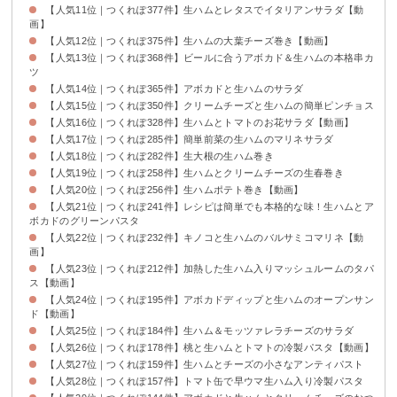
【人気11位｜つくれぽ377件】生ハムとレタスでイタリアンサラダ【動
画】
【人気12位｜つくれぽ375件】生ハムの大葉チーズ巻き【動画】
【人気13位｜つくれぽ368件】ビールに合うアボカド＆生ハムの本格串カ
ツ
【人気14位｜つくれぽ365件】アボカドと生ハムのサラダ
【人気15位｜つくれぽ350件】クリームチーズと生ハムの簡単ピンチョス
【人気16位｜つくれぽ328件】生ハムとトマトのお花サラダ【動画】
【人気17位｜つくれぽ285件】簡単前菜の生ハムのマリネサラダ
【人気18位｜つくれぽ282件】生大根の生ハム巻き
【人気19位｜つくれぽ258件】生ハムとクリームチーズの生春巻き
【人気20位｜つくれぽ256件】生ハムポテト巻き【動画】
【人気21位｜つくれぽ241件】レシピは簡単でも本格的な味！生ハムとア
ボカドのグリーンパスタ
【人気22位｜つくれぽ232件】キノコと生ハムのバルサミコマリネ【動
画】
【人気23位｜つくれぽ212件】加熱した生ハム入りマッシュルームのタパ
ス【動画】
【人気24位｜つくれぽ195件】アボカドディップと生ハムのオープンサン
ド【動画】
【人気25位｜つくれぽ184件】生ハム＆モッツァレラチーズのサラダ
【人気26位｜つくれぽ178件】桃と生ハムとトマトの冷製パスタ【動画】
【人気27位｜つくれぽ159件】生ハムとチーズの小さなアンティパスト
【人気28位｜つくれぽ157件】トマト缶で早ウマ生ハム入り冷製パスタ