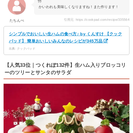
かいわれも美味しくなりますね！また作ります！
引用元: https://cookpad.com/recipe/335564
たちんぺ
シンプルでおいしい生ハムの食べ方♪ by くんすけ 【クック
パッド】 簡単おいしいみんなのレシピが345万品
出典: クックパッド
【人気33位｜つくれぽ132件】生ハム入りブロッコリ
ーのツリーとサンタのサラダ