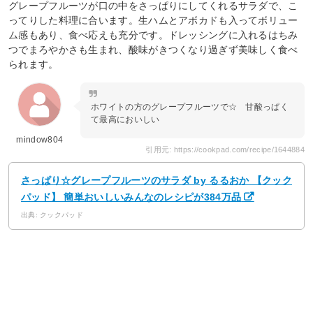
グレープフルーツが口の中をさっぱりにしてくれるサラダで、こ
ってりした料理に合います。生ハムとアボカドも入ってボリュー
ム感もあり、食べ応えも充分です。ドレッシングに入れるはちみ
つでまろやかさも生まれ、酸味がきつくなり過ぎず美味しく食べ
られます。
ホワイトの方のグレープフルーツで☆ 甘酸っぱく
て最高においしい
mindow804
引用元: https://cookpad.com/recipe/1644884
さっぱり☆グレープフルーツのサラダ by るるおか 【クック
パッド】 簡単おいしいみんなのレシピが384万品
出典: クックパッド