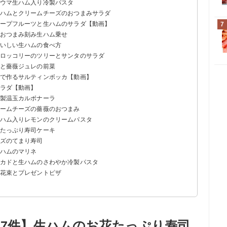
早ウマ生ハム入り冷製パスタ
生ハムとクリームチーズのおつまみサラダ
レープフルーツと生ハムのサラダ【動画】
7
口おつまみ刻み生ハム乗せ
おいしい生ハムの食べ方
ブロッコリーのツリーとサンタのサラダ
ムと薔薇ジュレの前菜
ムで作るサルティンボッカ【動画】
サラダ【動画】
冷製温玉カルボナーラ
リームチーズの薔薇のおつまみ
生ハム入りレモンのクリームパスタ
花たっぷり寿司ケーキ
ーズのてまり寿司
生ハムのマリネ
ボカドと生ハムのさわやか冷製パスタ
る花束とプレゼントピザ
17件】生ハムのお花たっぷり寿司