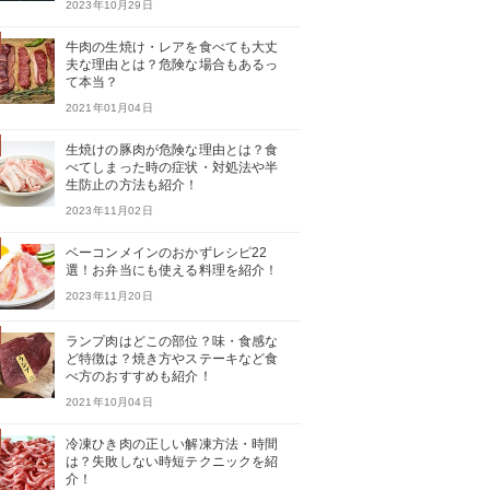
2023年10月29日
牛肉の生焼け・レアを食べても大丈
夫な理由とは？危険な場合もあるっ
て本当？
2021年01月04日
生焼けの豚肉が危険な理由とは？食
べてしまった時の症状・対処法や半
生防止の方法も紹介！
2023年11月02日
ベーコンメインのおかずレシピ22
選！お弁当にも使える料理を紹介！
2023年11月20日
ランプ肉はどこの部位？味・食感な
ど特徴は？焼き方やステーキなど食
べ方のおすすめも紹介！
2021年10月04日
冷凍ひき肉の正しい解凍方法・時間
は？失敗しない時短テクニックを紹
介！