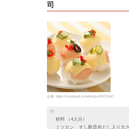
司
出典:
https://cookpad.com/recipe/2973047
材料 （4人分）
ミツカン すし酢昆布だし入り大さ