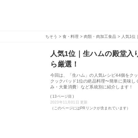
ちそう
>
食・料理
>
肉類・肉加工食品
> 人気1位
人気1位｜生ハムの殿堂入り
ら厳選！
今回は、「生ハム」の人気レシピ44個をクッ
クックパッド1位の絶品料理〜簡単に美味し
み・大量消費〉など系統別に紹介します！
( 13ページ目 )
2023年11月01日 更新
（このページにはPRリンクが含まれています）