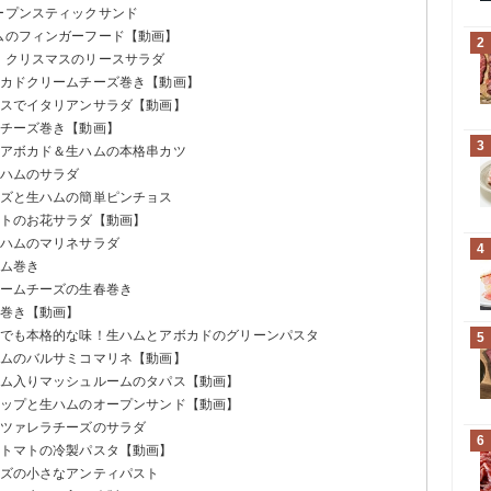
ープンスティックサンド
ハムのフィンガーフード【動画】
2
咲くクリスマスのリースサラダ
ボカドクリームチーズ巻き【動画】
タスでイタリアンサラダ【動画】
葉チーズ巻き【動画】
3
うアボカド＆生ハムの本格串カツ
生ハムのサラダ
ーズと生ハムの簡単ピンチョス
マトのお花サラダ【動画】
生ハムのマリネサラダ
4
ハム巻き
リームチーズの生春巻き
ト巻き【動画】
簡単でも本格的な味！生ハムとアボカドのグリーンパスタ
5
ハムのバルサミコマリネ【動画】
ハム入りマッシュルームのタパス【動画】
ィップと生ハムのオープンサンド【動画】
ッツァレラチーズのサラダ
6
とトマトの冷製パスタ【動画】
ーズの小さなアンティパスト