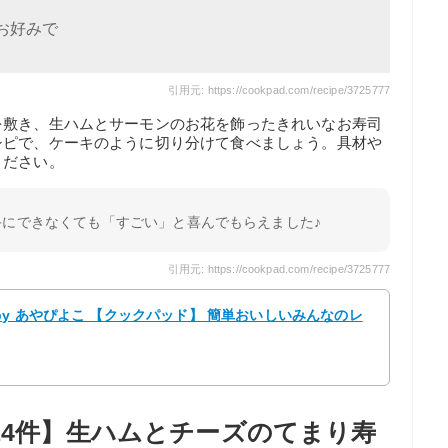
 )お好みで
引用元: https://cookpad.com/recipe/3725777
を敷き、生ハムとサーモンのお花を飾ったきれいなお寿司
シピで、ケーキのように切り分けて食べましょう。具材や
ください。
手にできなくても「すごい」と喜んでもらえました♪
引用元: https://cookpad.com/recipe/3725777
y あやぴよこ 【クックパッド】 簡単おいしいみんなのレ
14件】生ハムとチーズのてまり寿