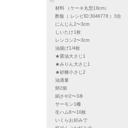
材料 （ケーキ丸型18cm）
酢飯（ レシピID:3046778 ）3合
にんじん2〜3cm
しいたけ1枚
レンコン2〜3cm
油揚げ1/4枚
★醤油大さじ1
★みりん大さじ1
★砂糖小さじ2
油適量
卵2個
絹さや2〜3本
サーモン1柵
生ハム8〜10枚
いくらお好みで