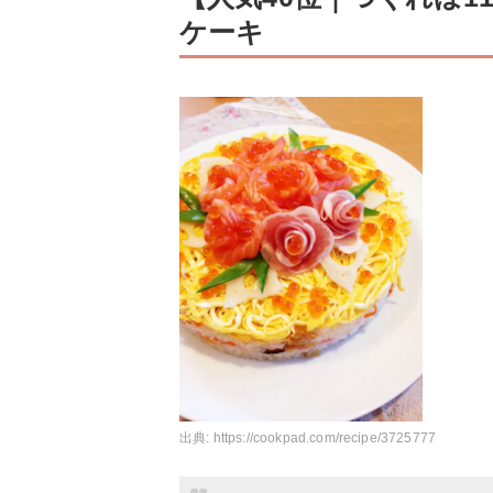
ケーキ
出典:
https://cookpad.com/recipe/3725777