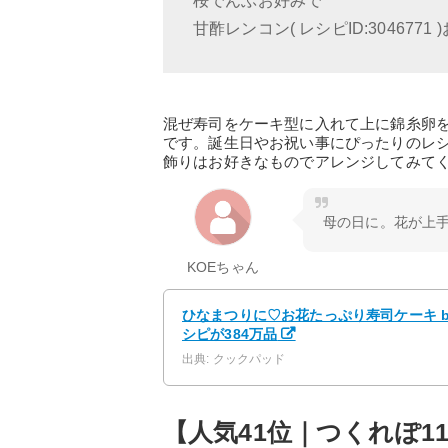
桜でんぶお好みで
甘酢レンコン( レシピID:3046771
混ぜ寿司をケーキ型に入れて上に錦糸卵
です。誕生日やお祝い事にぴったりのレ
飾りはお好きなものでアレンジしてみて
母の日に。花が上
KOEちゃん
ひなまつりに♡お花たっぷり寿司ケーキ b
シピが384万品
出典: クックパッド
【人気41位｜つくれぽ1