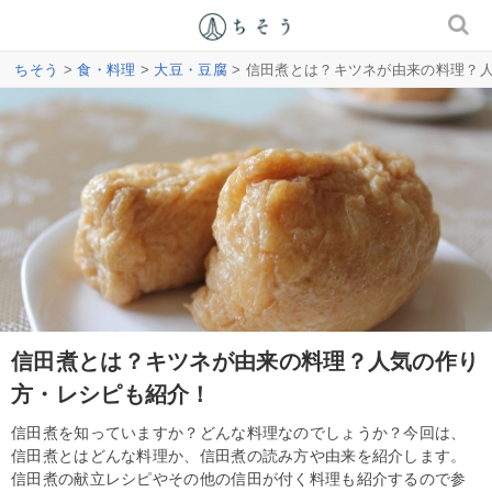
ちそう
>
食・料理
>
大豆・豆腐
> 信田煮とは？キツネが由来の料理？
信田煮とは？キツネが由来の料理？人気の作り
方・レシピも紹介！
信田煮を知っていますか？どんな料理なのでしょうか？今回は、
信田煮とはどんな料理か、信田煮の読み方や由来を紹介します。
信田煮の献立レシピやその他の信田が付く料理も紹介するので参