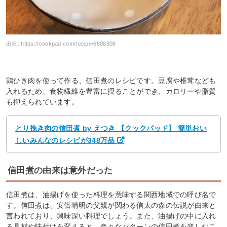
出典:
https://cookpad.com/recipe/6508308
鶏ひき肉を使って作る、信田煮のレシピです。豆腐や椎茸なども
入れるため、食物繊維を豊富に摂ることができ、カロリーや脂質
も抑えられています。
とり挽き肉の信田煮 by えつき 【クックパッド】 簡単おい
しいみんなのレシピが348万品
信田煮の由来は意外だった
信田煮は、油揚げを使った料理を意味する関西地域での呼び名で
す。信田煮は、安倍晴明の父親が関わる信太の森の伝説が由来と
言われており、興味深い料理でしょう。また、油揚げの中に入れ
る具材や味付けを変えると、色々なパターンの信田煮を楽しむこ