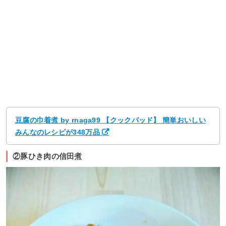
豆腐の巾着煮 by rnaga99 【クックパッド】 簡単おいしい
みんなのレシピが348万品
②豚ひき肉の信田煮