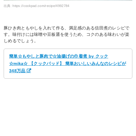
出典:
https://cookpad.com/recipe/4992784
豚ひき肉ともやしを入れて作る、満足感のある信田煮のレシピで
す。味付けには味噌や豆板醤を使うため、コクのある味わいが楽
しめるでしょう。
簡単☆もやしと豚肉で☆油揚げの巾着煮 by クック
☆mika☆ 【クックパッド】 簡単おいしいみんなのレシピが
348万品