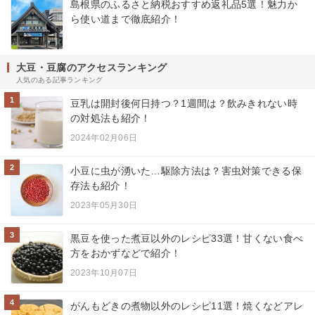
島根県のふるさと納税おすすめ返礼品5選！魅力か
ら使い道まで徹底紹介！
大豆・豆腐のアクセスランキング
人気のある記事ランキング
1
豆乳は開封後何日持つ？1週間は？飲みきれない時
の対処法も紹介！
2024年02月06日
2
小豆に虫が湧いた…駆除方法は？害虫対策できる保
存法も紹介！
2023年05月30日
3
黒豆を使った煮豆以外のレシピ33選！甘くない食べ
方をおかずなどで紹介！
2023年10月07日
4
がんもどきの煮物以外のレシピ11選！焼くなどアレ