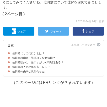
考にしてみてくださいね。信田煮について理解を深めてみましょ
う。
( 2ページ目 )
2023年04月24日 更新
シェア
ツイート
シェア
目次
信田煮（しのだに）とは？
信田煮の由来・語源は？なぜ信田？
信田煮（しのだに）の意味は「油揚げ」の煮物
信田煮は地域の郷土料理ではない
信田煮以外に「信田」がつく料理はある？
信田煮は「信太の森の伝説」のキツネの言い伝えに由来する
信田煮の人気な作り方・レシピ
信田煮の由来は意外だった
①豆腐の信田煮
②豚ひき肉の信田煮
③鶏ひき肉の信田煮
（このページにはPRリンクが含まれています）