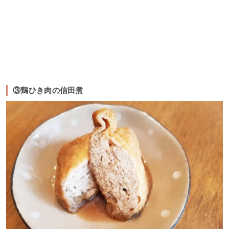
③鶏ひき肉の信田煮