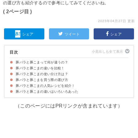
の選び方も紹介するので参考にしてみてくださいね。
( 2ページ目 )
2023年04月27日 更新
シェア
ツイート
シェア
目次
豚バラと豚こまって何が違うの？
豚バラと豚こまの違いを比較！
豚バラの部位と特徴
豚こまの部位と特徴
豚バラと豚こまの使い分け方は？
違い①カロリー・脂質
違い②値段
豚バラと豚こまを買う際の選び方
豚バラに合う料理と調理法
豚こまに合う料理と調理法
豚こま・豚バラどちらでも良い（代用できる）場合
豚バラと豚こまの人気レシピを紹介！
豚バラを選ぶ際のポイント
豚こまを選ぶ際のポイント
豚バラと豚こまの違いはいろいろあった
豚バラの人気レシピ｜玉ねぎの豚バラ焼き
豚こまの人気レシピ｜豚キムチ丼
（このページにはPRリンクが含まれています）