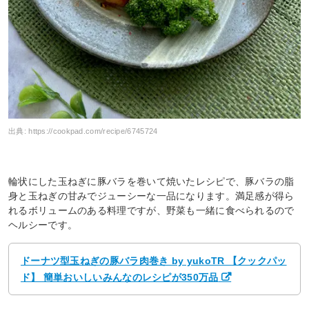
出典:
https://cookpad.com/recipe/6745724
輪状にした玉ねぎに豚バラを巻いて焼いたレシピで、豚バラの脂
身と玉ねぎの甘みでジューシーな一品になります。満足感が得ら
れるボリュームのある料理ですが、野菜も一緒に食べられるので
ヘルシーです。
ドーナツ型玉ねぎの豚バラ肉巻き by yukoTR 【クックパッ
ド】 簡単おいしいみんなのレシピが350万品