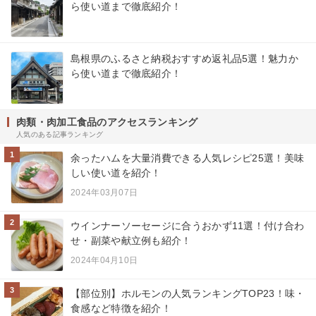
ら使い道まで徹底紹介！
島根県のふるさと納税おすすめ返礼品5選！魅力か
ら使い道まで徹底紹介！
肉類・肉加工食品のアクセスランキング
人気のある記事ランキング
1
余ったハムを大量消費できる人気レシピ25選！美味
しい使い道を紹介！
2024年03月07日
2
ウインナーソーセージに合うおかず11選！付け合わ
せ・副菜や献立例も紹介！
2024年04月10日
3
【部位別】ホルモンの人気ランキングTOP23！味・
食感など特徴を紹介！