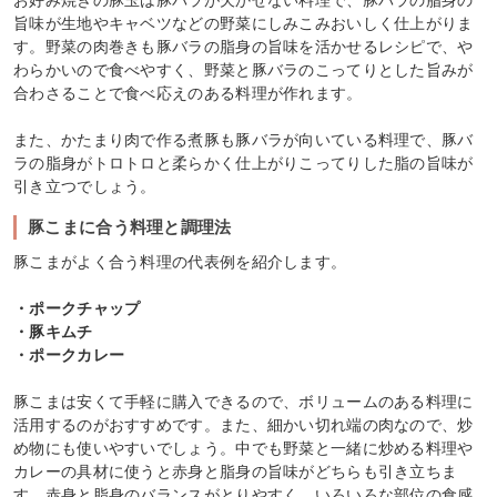
旨味が生地やキャベツなどの野菜にしみこみおいしく仕上がりま
す。野菜の肉巻きも豚バラの脂身の旨味を活かせるレシピで、や
わらかいので食べやすく、野菜と豚バラのこってりとした旨みが
合わさることで食べ応えのある料理が作れます。
また、かたまり肉で作る煮豚も豚バラが向いている料理で、豚バ
ラの脂身がトロトロと柔らかく仕上がりこってりした脂の旨味が
引き立つでしょう。
豚こまに合う料理と調理法
豚こまがよく合う料理の代表例を紹介します。
・ポークチャップ
・豚キムチ
・ポークカレー
豚こまは安くて手軽に購入できるので、ボリュームのある料理に
活用するのがおすすめです。また、細かい切れ端の肉なので、炒
め物にも使いやすいでしょう。中でも野菜と一緒に炒める料理や
カレーの具材に使うと赤身と脂身の旨味がどちらも引き立ちま
す。赤身と脂身のバランスがとりやすく、いろいろな部位の食感