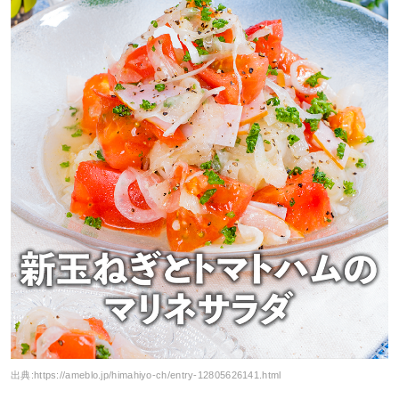
出典:
https://ameblo.jp/himahiyo-ch/entry-12805626141.html