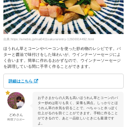
出典:
https://ameblo.jp/mai0411sakura/entry-12606914492.html
ほうれん草とコーンやベーコンを使った炒め物のレシピです。バ
ターと醬油で味付けをした味わいが、ウインナーソーセージによ
く合います。簡単に作れるおかずなので、ウインナーソーセージ
を調理している間に手早く作ることができます。
詳細はこちら
お子さまからの人気も高いほうれん草とコーンのバ
ター炒めは彩りも良く、栄養も満点。しっかりとほ
うれん草の水気を切ることで、べちゃっと水っぽく
仕上がるのを防ぐことができます。手軽に作ること
どめさん
ができるので、あと一品欲しいときにも最適です
料理ブロガー
よ。