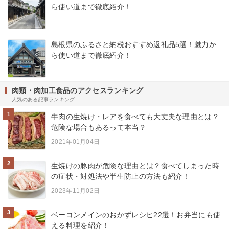
ら使い道まで徹底紹介！
島根県のふるさと納税おすすめ返礼品5選！魅力か
ら使い道まで徹底紹介！
肉類・肉加工食品のアクセスランキング
人気のある記事ランキング
1
牛肉の生焼け・レアを食べても大丈夫な理由とは？
危険な場合もあるって本当？
2021年01月04日
2
生焼けの豚肉が危険な理由とは？食べてしまった時
の症状・対処法や半生防止の方法も紹介！
2023年11月02日
3
ベーコンメインのおかずレシピ22選！お弁当にも使
える料理を紹介！