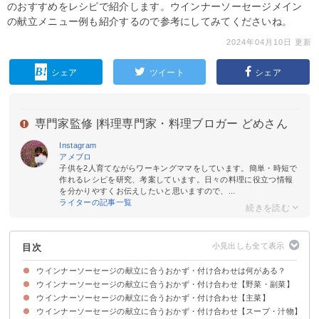
のおすすめをレシピで紹介します。ウインナーソーセージメイン
の献立メニュー例も紹介するので参考にしてみてくださいね。
2024年04月10日 更新
シェア
ツイート
シェア
専門家監修 |
料理専門家・料理ブロガー どめさん
Instagram
アメブロ
子供を2人育てながらワーキングママをしています。簡単・時短で
作れるレシピを研究、考案しています。日々の料理に役立つ情報
を分かりやすくお伝えしたいと思いますので、...
ライターの記事一覧
目次
ウインナーソーセージの献立に合うおかず・付け合わせは何がある？
ウインナーソーセージの献立に合うおかず・付け合わせ【野菜・副菜】
ウインナーソーセージの献立に合うおかず・付け合わせ【主菜】
①ザワークラウト
②ほうれん草とコーンのバター炒め
③フライドポテト
④玉ねぎとトマトのマリネ
ウインナーソーセージの献立に合うおかず・付け合わせ【スープ・汁物】
①スクランブルエッグ
②鶏肉のハーブソテー
③チリコンカン
④ピーマンのツナ詰め