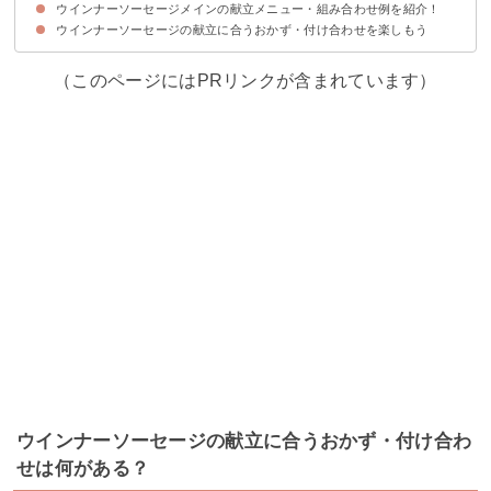
ウインナーソーセージメインの献立メニュー・組み合わせ例を紹介！
①コンソメスープ
②ミネストローネ
③ミルクスープ
ウインナーソーセージの献立に合うおかず・付け合わせを楽しもう
献立メニュー①
献立メニュー②
献立メニュー③
（このページにはPRリンクが含まれています）
ウインナーソーセージの献立に合うおかず・付け合わ
せは何がある？