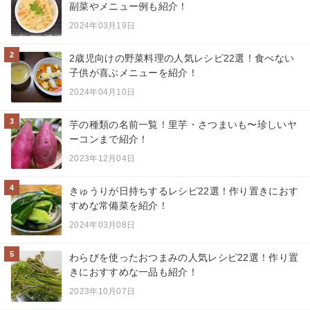
副菜やメニュー例も紹介！
2024年03月19日
2
2歳児向けの野菜料理の人気レシピ22選！食べない
子供が喜ぶメニューを紹介！
2024年04月10日
3
芋の種類の名前一覧！里芋・さつまいも〜珍しいヤ
ーコンまで紹介！
2023年12月04日
4
きゅうりが日持ちするレシピ22選！作り置きにおす
すめな常備菜を紹介！
2024年03月08日
5
わらびを使ったおつまみの人気レシピ22選！作り置
きにおすすめな一品も紹介！
2023年10月07日