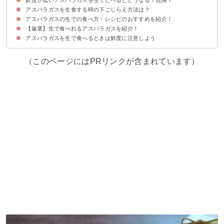
アスパラガスを生食する時の下ごしらえ方法は？
①甘み・旨み・食感が落ちて不味い
②消化が悪くお腹を壊す危険がある
アスパラガスの生での食べ方・レシピのおすすめを紹介！
【厳選】生で食べれるアスパラガスを紹介！
①生アスパラの和え物
②ホワイトアスパラのサラダ
③エビとアスパラのサラダ
アスパラガスを生で食べるときは鮮度に注意しよう
ブルブルファーム20｜【潜水艦 （M級 11g～17g 約60本前後）】アスパ
ラガス １ｋｇ
（このページにはPRリンクが含まれています）