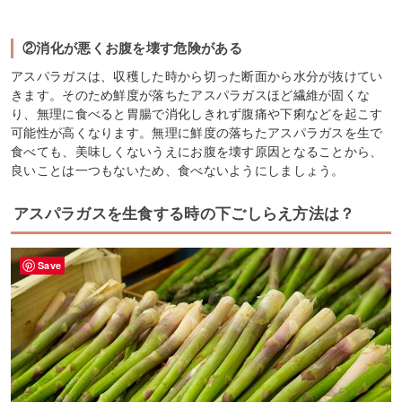
②消化が悪くお腹を壊す危険がある
アスパラガスは、収穫した時から切った断面から水分が抜けてい
きます。そのため鮮度が落ちたアスパラガスほど繊維が固くな
り、無理に食べると胃腸で消化しきれず腹痛や下痢などを起こす
可能性が高くなります。無理に鮮度の落ちたアスパラガスを生で
食べても、美味しくないうえにお腹を壊す原因となることから、
良いことは一つもないため、食べないようにしましょう。
アスパラガスを生食する時の下ごしらえ方法は？
Save