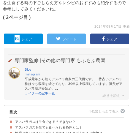
を生食する時の下ごしらえ方やレシピのおすすめも紹介するので
参考にしてみてくださいね。
( 2ページ目 )
2024年09月17日 更新
シェア
ツイート
シェア
専門家監修 |
その他の専門家 もふもふ農園
Blog
Instagram
平成元年から続くアスパラ農家の三代目です。一番古いアスパラ
株は今も収穫を続けており、30年以上収穫しています。祖父がア
スパラ栽培を始め、...
ライターの記事一覧
目次
アスパラガスは生食できる？できない？
アスパラガスを生でも食べられる条件とは？
アスパラガスの生食は基本的にできない
鮮度が低いアスパラガスを生でたべるとどうなる？危険？
アスパラガスが生で食べられるのは新鮮なものに限る
白・紫のアスパラガスも新鮮であれば生で食べられる