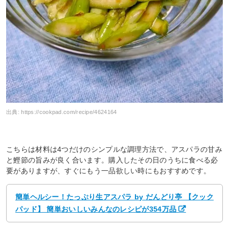
出典:
https://cookpad.com/recipe/4624164
こちらは材料は4つだけのシンプルな調理方法で、アスパラの甘み
と鰹節の旨みが良く合います。購入したその日のうちに食べる必
要がありますが、すぐにもう一品欲しい時にもおすすめです。
簡単ヘルシー！たっぷり生アスパラ by だんどり亭 【クック
パッド】 簡単おいしいみんなのレシピが354万品