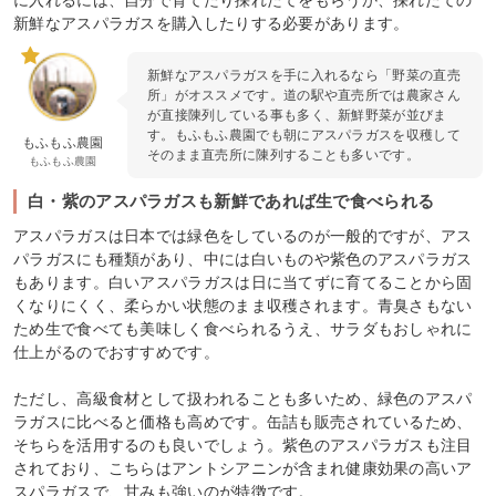
に入れるには、自分で育てたり採れたてをもらうか、採れたての
新鮮なアスパラガスを購入したりする必要があります。
新鮮なアスパラガスを手に入れるなら「野菜の直売
所」がオススメです。道の駅や直売所では農家さん
が直接陳列している事も多く、新鮮野菜が並びま
す。もふもふ農園でも朝にアスパラガスを収穫して
もふもふ農園
そのまま直売所に陳列することも多いです。
もふもふ農園
白・紫のアスパラガスも新鮮であれば生で食べられる
アスパラガスは日本では緑色をしているのが一般的ですが、アス
パラガスにも種類があり、中には白いものや紫色のアスパラガス
もあります。白いアスパラガスは日に当てずに育てることから固
くなりにくく、柔らかい状態のまま収穫されます。青臭さもない
ため生で食べても美味しく食べられるうえ、サラダもおしゃれに
仕上がるのでおすすめです。
ただし、高級食材として扱われることも多いため、緑色のアスパ
ラガスに比べると価格も高めです。缶詰も販売されているため、
そちらを活用するのも良いでしょう。紫色のアスパラガスも注目
されており、こちらはアントシアニンが含まれ健康効果の高いア
スパラガスで、甘みも強いのが特徴です。