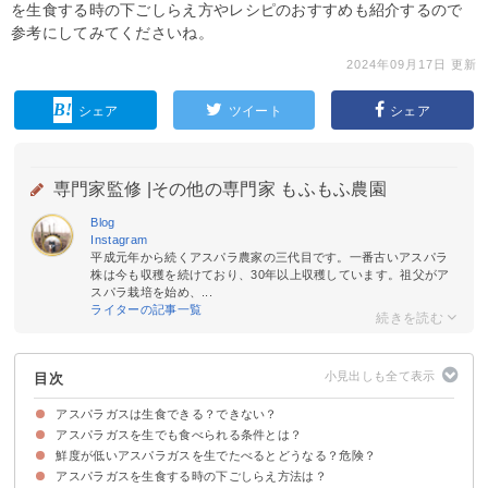
を生食する時の下ごしらえ方やレシピのおすすめも紹介するので
参考にしてみてくださいね。
2024年09月17日 更新
シェア
ツイート
シェア
専門家監修 |
その他の専門家 もふもふ農園
Blog
Instagram
平成元年から続くアスパラ農家の三代目です。一番古いアスパラ
株は今も収穫を続けており、30年以上収穫しています。祖父がア
スパラ栽培を始め、...
ライターの記事一覧
目次
アスパラガスは生食できる？できない？
アスパラガスを生でも食べられる条件とは？
アスパラガスの生食は基本的にできない
鮮度が低いアスパラガスを生でたべるとどうなる？危険？
アスパラガスが生で食べられるのは新鮮なものに限る
白・紫のアスパラガスも新鮮であれば生で食べられる
アスパラガスを生食する時の下ごしらえ方法は？
①甘み・旨み・食感が落ちて不味い
②消化が悪くお腹を壊す危険がある