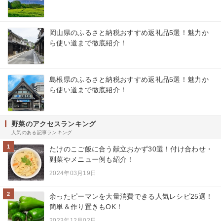
岡山県のふるさと納税おすすめ返礼品5選！魅力か
ら使い道まで徹底紹介！
島根県のふるさと納税おすすめ返礼品5選！魅力か
ら使い道まで徹底紹介！
野菜のアクセスランキング
人気のある記事ランキング
1
たけのこご飯に合う献立おかず30選！付け合わせ・
副菜やメニュー例も紹介！
2024年03月19日
2
余ったピーマンを大量消費できる人気レシピ25選！
簡単＆作り置きもOK！
2023年12月02日