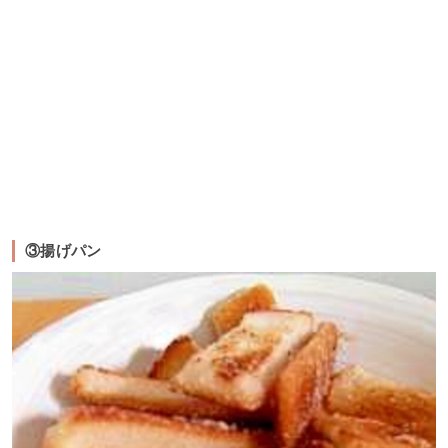
③揚げパン