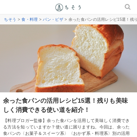
ちそう
>
食・料理
>
パン・ピザ
> 余った食パンの活用レシピ15選！
余った食パンの活用レシピ15選！残りも美味
しく消費できる使い道を紹介！
【料理ブロガー監修】余った食パンを活用して美味しく消費でき
る方法を知っていますか？使い道に困りますね。今回は、余った
食パンの〈お菓子＆スイーツ系〉〈おかず系・料理系〉別の活用