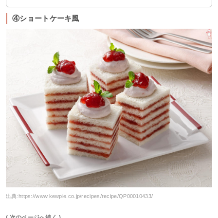
④ショートケーキ風
出典:
https://www.kewpie.co.jp/recipes/recipe/QP00010433/
( 次のページへ続く )