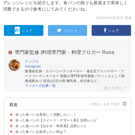
アレンジレシピを紹介します。食パンの残りも最後まで美味しく
消費できるので参考にしてみてくださいね。
2024年01月06日 更新
シェア
ツイート
シェア
専門家監修 |
料理専門家・料理ブロガー Runa
アメブロ
Instagram
製菓衛生師・カラーコーディネーター・食生活アドバイザー・フ
ードコーディネーター 製菓の専門学校卒業後パティシエとして勤
務経験あり 現在は2児の母 離乳食、幼児食など...
ライターの記事一覧
目次
余った食パンを美味しく消費したい…！
余った食パンの【スイーツ・デザート系】活用レシピ
余った食パンの【おかず・料理系】活用レシピ
①レンジで作れるラスク
②フレンチトースト
③揚げパン
④ショートケーキ風
⑤クッキー
➅ティラミス
⑦アップルパイ
⑧タルト
余った食パンを保存したい時は？
①夕飯におすすめのパングラタン
②オーブンで簡単キッシュ
③クルトン
④サンドイッチ
⑤コロッケ
➅ハムチーズトースト
⑦ネギ味噌パン