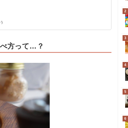
2
ン
よう
3
べ方って…？
4
5
6