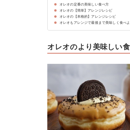
オレオの定番の美味しい食べ方
オレオの【簡単】アレンジレシピ
①クリームとクッキーを別々で分けて食べる
②牛乳・ミルクに浸して食べる
オレオの【本格的】アレンジレシピ
①アイスクリームバー
②オレオケーキ
③マシュマロ入りチョコクランチ
④ホワイトチョコ入りのスコーン
⑤マシュマロサンドクッキー
⑥スコップオレオケーキ
⑦オレオシェイク
⑧オレオとバナナの入った食パンサンド
⑨ホットケーキミックスで作るオレオ入り蒸しパ
⑩オレオとクリームチーズのトースト
⑪おしゃれな生チョコタルト
⑫ヨーグルトティラミス
オレオもアレンジで最後まで美味しく食べ
①オレオ入りバナナケーキ
②オレオのレアチーズケーキ
③濃厚オレオブラウニー
④しっとりオレオマフィン
⑤クリームチーズたっぷりのティラミス
⑥オレオチーズロリポップ
⑦トリュフ風チョコミントオレオボール
⑧韓国で人気のオレオ入りトゥンカロン
⑨糖質オフのガトーショコラ
⑩抹茶とオレオのパウンドケーキ
オレオのより美味しい食