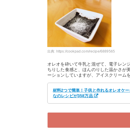
出典:
https://cookpad.com/recipe/6889565
オレオを砕いて牛乳と混ぜて、電子レン
ちりした食感と、ほんのりした温かさが
ーションしていますが、アイスクリーム
材料2つで簡単！子供と作れるオレオケーキ b
なのレシピが358万品