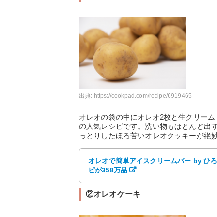
出典:
https://cookpad.com/recipe/6919465
オレオの袋の中にオレオ2枚と生クリー
の人気レシピです。洗い物もほとんど出
っとりしたほろ苦いオレオクッキーが絶
オレオで簡単アイスクリームバー by ひ
ピが358万品
②オレオケーキ