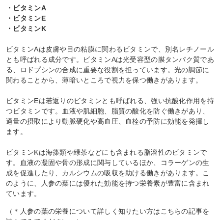
・ビタミンA
・ビタミンE
・ビタミンK
ビタミンAは皮膚や目の粘膜に関わるビタミンで、別名レチノール
とも呼ばれる成分です。ビタミンAは光受容型の膜タンパク質であ
る、ロドプシンの合成に重要な役割を担っています。光の調節に
関わることから、薄暗いところで視力を保つ働きがあります。
ビタミンEは若返りのビタミンとも呼ばれる、強い抗酸化作用を持
つビタミンです。血液や肌細胞、脂質の酸化を防ぐ働きがあり、
適量の摂取により動脈硬化や高血圧、血栓の予防に効能を発揮し
ます。
ビタミンKは海藻類や緑茶などにも含まれる脂溶性のビタミンで
す。血液の凝固や骨の形成に関与しているほか、コラーゲンの生
成を促進したり、カルシウムの吸収を助ける働きがあります。こ
のように、人参の葉には優れた効能を持つ栄養素が豊富に含まれ
ています。
（＊人参の葉の栄養について詳しく知りたい方はこちらの記事を