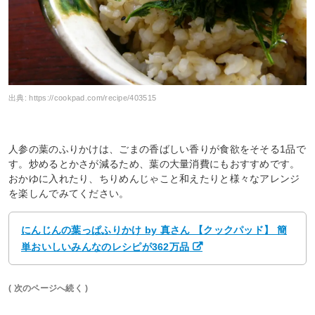
出典:
https://cookpad.com/recipe/403515
人参の葉のふりかけは、ごまの香ばしい香りが食欲をそそる1品で
す。炒めるとかさが減るため、葉の大量消費にもおすすめです。
おかゆに入れたり、ちりめんじゃこと和えたりと様々なアレンジ
を楽しんでみてください。
にんじんの葉っぱふりかけ by 真さん 【クックパッド】 簡
単おいしいみんなのレシピが362万品
( 次のページへ続く )