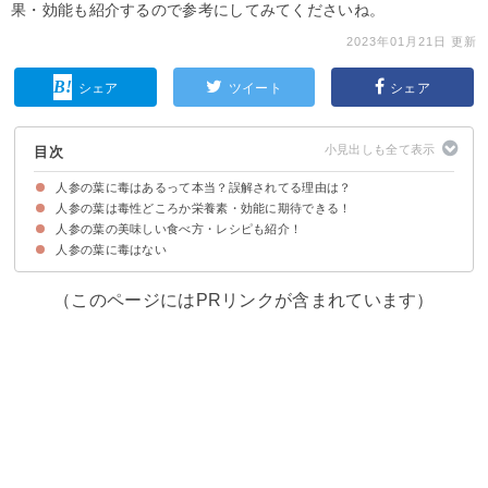
果・効能も紹介するので参考にしてみてくださいね。
2023年01月21日 更新
シェア
ツイート
シェア
目次
人参の葉に毒はあるって本当？誤解されてる理由は？
人参の葉は毒性どころか栄養素・効能に期待できる！
人参の葉に毒はなく食べられる
人参の葉の美味しい食べ方・レシピも紹介！
①豊富なカロテン
②ビタミン類が多い
人参の葉に毒はない
①人参の葉のふりかけ
②人参の葉の味噌汁
③人参の葉の天ぷら
④人参の葉のごま和え
⑤人参の葉のツナサラダ
（このページにはPRリンクが含まれています）